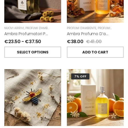
NUOVI ARRIVI
,
PROFUMI D'AMBIENTE
,
PROFUMATORI A BASTONCINI
PROFUMI D'AMBIENTE
,
,
PROFUMI D'AMBIENTE FIORIRA' UN GIARDINO
CHIARA FIRENZE
Ambra Profumatori Per Ambiente A Bastoncini Di Chiara Firenze
Ambra Profumo D’ambiente Di Fiorirà Un Giardino
€
23.50
-
€
37.50
€
38.00
€
41.00
SELECT OPTIONS
ADD TO CART
7% OFF