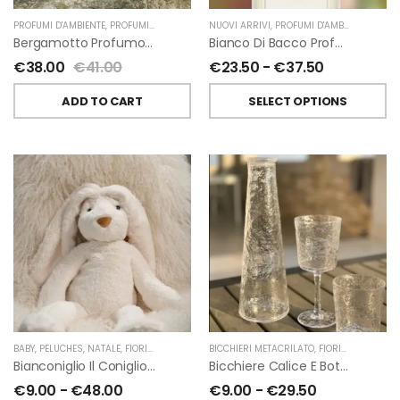
PROFUMI D'AMBIENTE
,
PROFUMI D'AMBIENTE FIORIRA' UN GIARDINO
NUOVI ARRIVI
,
PROFUMI D'AMBIENTE
,
FIORIRA' UN GIARDI
,
PROFU
Bergamotto Profumo D’ambiente Di Fiorirà Un Giardino
Bianco Di Bacco Profumatori Per Ambiente A Bastoncini Di Chiara Firenze
€
38.00
€
41.00
€
23.50
-
€
37.50
ADD TO CART
SELECT OPTIONS
BABY
,
PELUCHES
,
NATALE
,
FIORIRA' UN GIARDINO
BICCHIERI METACRILATO
,
FIORIRA' UN GIARDINO
Bianconiglio Il Coniglio Dalle Lunghe Orecchie H50 Cm Di Fiorirà Un Giardino
Bicchiere Calice E Bottiglia Metacrilati Effetto Martellato Trasparente Di Fiorirà Un Giardino
€
9.00
-
€
48.00
€
9.00
-
€
29.50