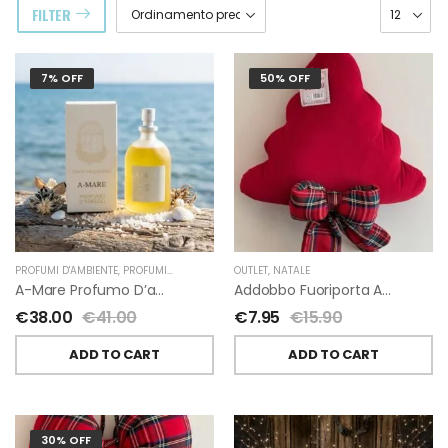
FILTER
7% OFF
50% OFF
PROFUMI D'AMBIENTE
,
PROFUMI D'AMBIENTE FIORIRA' UN GIARDINO
OUTLET
,
NATALE
,
FIORIRA' UN GIARDI
A-Mare Profumo D’ambiente Di Fiorirà Un Giardino
Addobbo Fuoriporta Alberello Velluto Rosso Con Fiocchetto Tartan
€
38.00
€
41.00
€
7.95
€
15.90
ADD TO CART
ADD TO CART
30% OFF