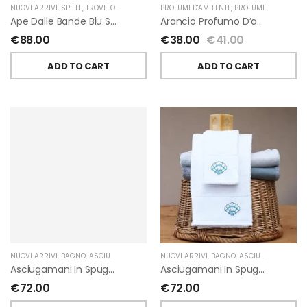
NUOVI ARRIVI
,
SPILLE
,
TROVELORE
PROFUMI D'AMBIENTE
,
PROFUMI D'AMBIENTE FIORIRA' UN GIARDINO
Ape Dalle Bande Blu Spilla Decorata A Mano Di Trovelore
Arancio Profumo D’ambiente Di Fiorirà Un Giardino
€
88.00
€
38.00
€
41.00
ADD TO CART
ADD TO CART
NUOVI ARRIVI
,
BAGNO
,
ASCIUGAMANI
,
GIARDINO SEGRETO
NUOVI ARRIVI
,
BAGNO
,
ASCIUGAMANI
,
GIA
Asciugamani In Spugna Con Fiori In Lino Applicati Di Giardino Segreto.
Asciugamani In Spugna Con Ricami Marini Di Giardino Segreto.
€
72.00
€
72.00