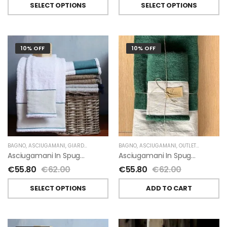
SELECT OPTIONS
SELECT OPTIONS
10% OFF
10% OFF
BAGNO
,
ASCIUGAMANI
,
GIARDINO SEGRETO
BAGNO
,
ASCIUGAMANI
,
OUTLET
,
GIARDINO 
Asciugamani In Spugna E Lino Di Giardino Segreto
Asciugamani In Spugna E Lino Di Giardino Segreto
€
55.80
€
62.00
€
55.80
€
62.00
SELECT OPTIONS
ADD TO CART