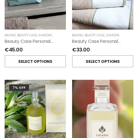
BAGNO
,
BEAUTY CASE
,
GIARDINO SEGRETO
BAGNO
,
BEAUTY CASE
,
GIARDINO SEGRETO
Beauty Case Personalizzati In Lino Resinato Antimacchia Giardino Segreto
Beauty Case Personalizzati In Lino Rigato Giardino Segreto
€
45.00
€
33.00
SELECT OPTIONS
SELECT OPTIONS
7% OFF