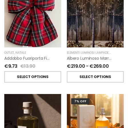
OUTLET
,
NATALE
ELEMENTI LUMINOSI LAMPADE E LED
,
NATAL
Addobbo Fuoriporta Fiocco In Velluto Rosso O In Tartan
Albero Luminoso Marrone Interno-Esterno Di Fiorirà Un Giardino
€
9.73
€
13.90
€
219.00
-
€
269.00
SELECT OPTIONS
SELECT OPTIONS
7% OFF