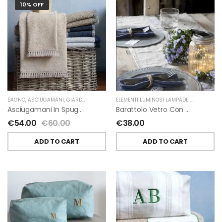
10% OFF
BAGNO
,
ASCIUGAMANI
,
GIARDINO SEGRETO
ELEMENTI LUMINOSI LAMPADE E LED
,
NATAL
Asciugamani In Spugna E Nappe Di Giardino Segreto
Barattolo Vetro Con Corda Energia Solare Esterno D11 H15.6 Cm
€
54.00
€
60.00
€
38.00
ADD TO CART
ADD TO CART