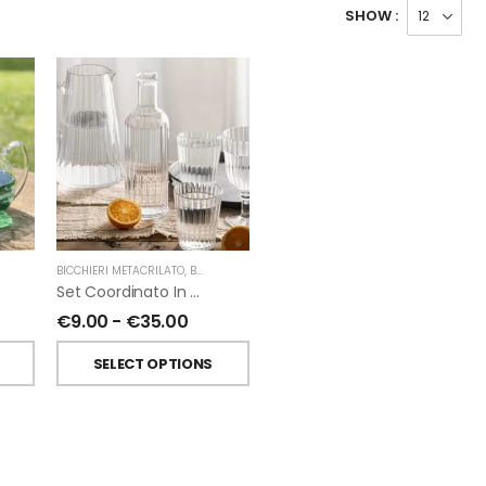
SHOW :
BICCHIERI METACRILATO
,
BOTTIGLIE
,
BROCCHE METACRILATO
,
FIORIRA' UN GIARDI
Set Coordinato In Metacrilato Per La Tavola Righe Verticali Di Fiorirà Un Giardino
€
9.00
-
€
35.00
SELECT OPTIONS