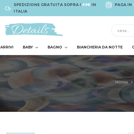
SPEDIZIONE GRATUITA SOPRA I
69€
IN
PAGA IN
ITALIA
ARRIVI
BABY
BAGNO
BIANCHERIA DA NOTTE
Home