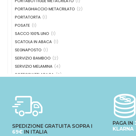
PORTABOTTIGLIE METACRILATO
(1)
PORTAGHIACCIO METACRILATO
(2)
PORTATORTA
(1)
POSATE
(1)
SACCO 100% LINO
(1)
SCATOLA IN ABACA
(1)
SEGNAPOSTO
(1)
SERVIZIO BAMBOO
(2)
SERVIZIO MELAMINA
(4)
SOTTOPIATTI ABACA
(2)
SOTTOPIATTI IN LEGNO
(1)
SOTTOPIATTI LINO
(11)
SOTTOPIATTI PAGLIA
(1)
SOTTOPIATTI PVC
(12)
VASSOIO MELAMINA
(1)
PAGA IN
RUNNER
(28)
SPEDIZIONE GRATUITA SOPRA I
KLARNA
69€
IN ITALIA
RUNNER IN COTONE
(1)