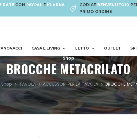
3 RATE
CON
PAYPAL
E
KLARNA
CODICE
BENVENUTO10
PE
PRIMO ORDINE
CANOVACCI
CASA E LIVING
LETTO
OUTLET
SPI
Shop
BROCCHE METACRILATO
Shop
TAVOLA
ACCESSORI PER LA TAVOLA
BROCCHE MET