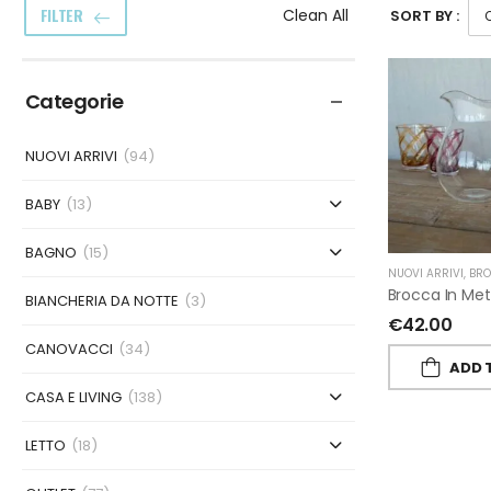
FILTER
Clean All
SORT BY :
Categorie
NUOVI ARRIVI
(94)
BABY
(13)
BAGNO
(15)
NUOVI ARRIVI
,
BROCCH
BIANCHERIA DA NOTTE
(3)
€
42.00
CANOVACCI
(34)
ADD 
CASA E LIVING
(138)
LETTO
(18)