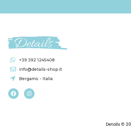
RUNNER IN LINO
(24)
RUNNER LINO NO STIRO
(1)
RUNNER MISTO LINO
(2)
TOVAGLIE
(63)
TOVAGLIA IMPERMEABILE
(1)
TOVAGLIE ANTIMACCHIA
(2)
TOVAGLIE IN CANAPA
(1)
+39 392 1245408
TOVAGLIE IN COTONE
(10)
info@details-shop.it
TOVAGLIE IN LINO
(27)
TOVAGLIE IN LINO NO STIRO
(1)
Bergamo - Italia
TOVAGLIE IN VINILE
(19)
TOVAGLIE TINTA UNITA IN LINO
(3)
TOVAGLIETTE
(12)
TOVAGLIETTE ANTIMACCHIA
(1)
TOVAGLIETTE IN LINO
(2)
Details © 2
TOVAGLIETTE IN POLIESTERE
(6)