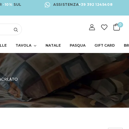
R
-10%
SUL
ASSISTENZA
+39 392 1245408
0
LLE
TAVOLA
NATALE
PASQUA
GIFT CARD
B
ACRILATO