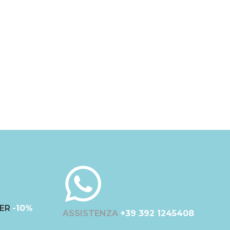
ER
-10%
ASSISTENZA
+39 392 1245408