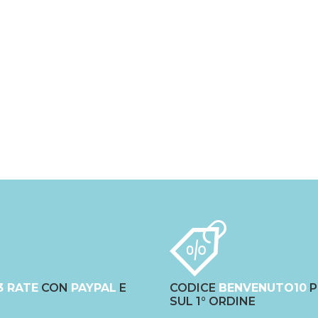
3 RATE
CON
PAYPAL
E
CODICE
BENVENUTO10
P
SUL 1° ORDINE