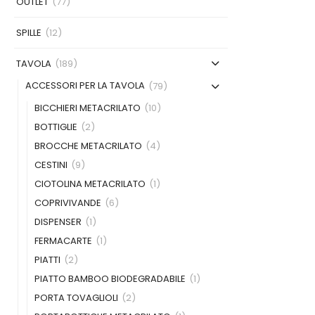
OUTLET
(77)
SPILLE
(12)
TAVOLA
(189)
ACCESSORI PER LA TAVOLA
(79)
BICCHIERI METACRILATO
(10)
BOTTIGLIE
(2)
BROCCHE METACRILATO
(4)
CESTINI
(9)
CIOTOLINA METACRILATO
(1)
COPRIVIVANDE
(6)
DISPENSER
(1)
FERMACARTE
(1)
PIATTI
(2)
PIATTO BAMBOO BIODEGRADABILE
(1)
PORTA TOVAGLIOLI
(2)