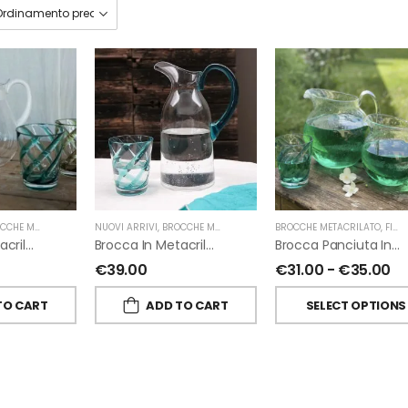
E METACRILATO
,
FIORIRA' UN GIARDINO
NUOVI ARRIVI
,
BROCCHE METACRILATO
,
FIORIRA' UN GIARDINO
BROCCHE METACRILATO
,
FIORIRA' UN GIARDINO
Brocca In Metacrilato Manico E Tappo Bianco Di Fiorirà Un Giardino
Brocca In Metacrilato Manico Turchese Di Fiorirà Un Giardino
Brocca Panciuta In Metacrilato Di Fiorirà Un Giardino
€
39.00
€
31.00
-
€
35.00
TO CART
ADD TO CART
SELECT OPTIONS