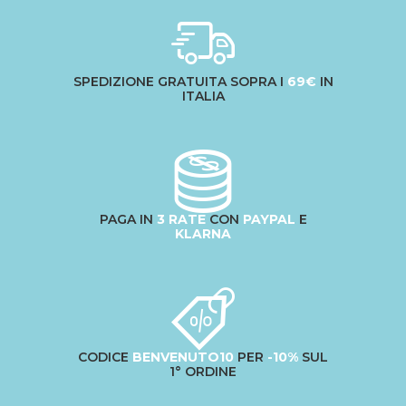
SPEDIZIONE GRATUITA SOPRA I
69€
IN
ITALIA
PAGA IN
3 RATE
CON
PAYPAL
E
KLARNA
CODICE
BENVENUTO10
PER
-10%
SUL
1° ORDINE