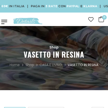
9€
IN ITALIA | PAGA IN
3 RATE
CON
PAYPAL
E
KLARNA
| USA I
0
Shop
VASETTO IN RESINA
Home
Shop
CASA E LIVING
VASETTO IN RESINA