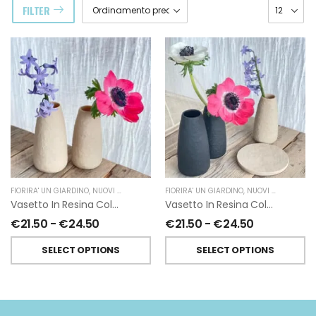
FILTER
RDINO
FIORIRA' UN GIARDINO
,
NUOVI ARRIVI
,
VASETTO IN RESINA
FIORIRA' UN GIARDINO
,
NUOVI ARRIVI
,
VASE
Vasetto In Resina Color Crema Di Fiorirà Un Giardino
Vasetto In Resina Color Nero Di Fiorirà Un Giardino
€
21.50
-
€
24.50
€
21.50
-
€
24.50
SELECT OPTIONS
SELECT OPTIONS