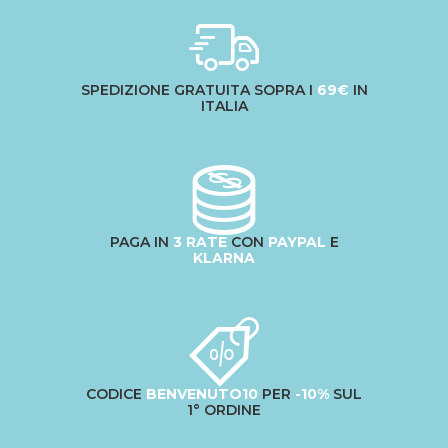
SPEDIZIONE GRATUITA SOPRA I
69€
IN
ITALIA
PAGA IN
3 RATE
CON
PAYPAL
E
KLARNA
CODICE
BENVENUTO10
PER
-10%
SUL
1° ORDINE