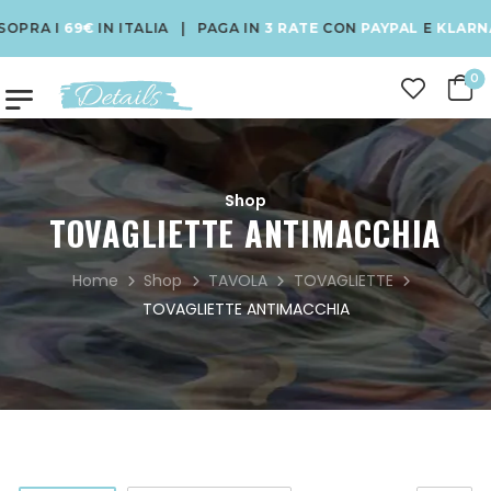
PRA I
69€
IN ITALIA | PAGA IN
3 RATE
CON
PAYPAL
E
KLARNA
|
0
Shop
TOVAGLIETTE ANTIMACCHIA
Home
Shop
TAVOLA
TOVAGLIETTE
TOVAGLIETTE ANTIMACCHIA