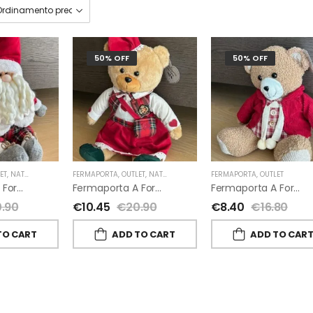
50% OFF
50% OFF
ET
,
NATALE
FERMAPORTA
,
OUTLET
,
NATALE
FERMAPORTA
,
OUTLET
Fermaporta A Forma Di Babbo Natale
Fermaporta A Forma Di Orsetta
Fermaporta A Forma Di Orsetto
.90
€
10.45
€
20.90
€
8.40
€
16.80
TO CART
ADD TO CART
ADD TO CAR