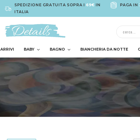
SPEDIZIONE GRATUITA SOPRA I
69€
IN
PAGA IN
ITALIA
ARRIVI
BABY
BAGNO
BIANCHERIA DA NOTTE