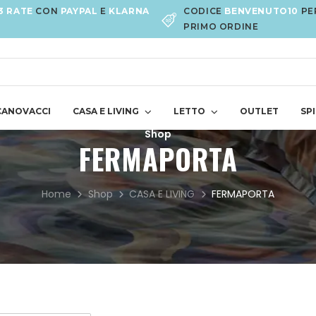
3 RATE
CON
PAYPAL
E
KLARNA
CODICE
BENVENUTO10
PE
PRIMO ORDINE
CANOVACCI
CASA E LIVING
LETTO
OUTLET
SPI
Shop
FERMAPORTA
Home
Shop
CASA E LIVING
FERMAPORTA