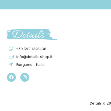
TESSITURA TOSCANA TELERIE
(178)
TROVELORE
(12)
Prezzo
+39 392 1245408
Prezzo:
€0
—
€20
info@details-shop.it
FILTRA
Bergamo - Italia
Details © 2