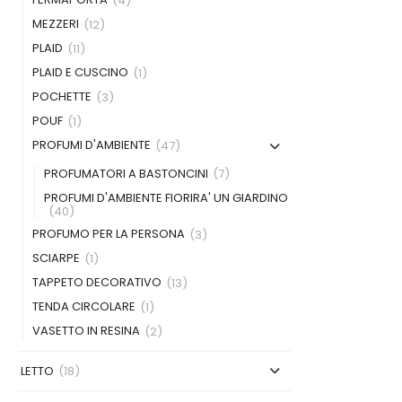
(4)
MEZZERI
(12)
PLAID
(11)
PLAID E CUSCINO
(1)
POCHETTE
(3)
POUF
(1)
PROFUMI D'AMBIENTE
(47)
PROFUMATORI A BASTONCINI
(7)
PROFUMI D'AMBIENTE FIORIRA' UN GIARDINO
(40)
PROFUMO PER LA PERSONA
(3)
SCIARPE
(1)
TAPPETO DECORATIVO
(13)
TENDA CIRCOLARE
(1)
VASETTO IN RESINA
(2)
LETTO
(18)