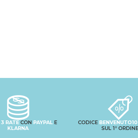
N
3 RATE
CON
PAYPAL
E
CODICE
BENVENUTO10
KLARNA
SUL 1° ORDIN