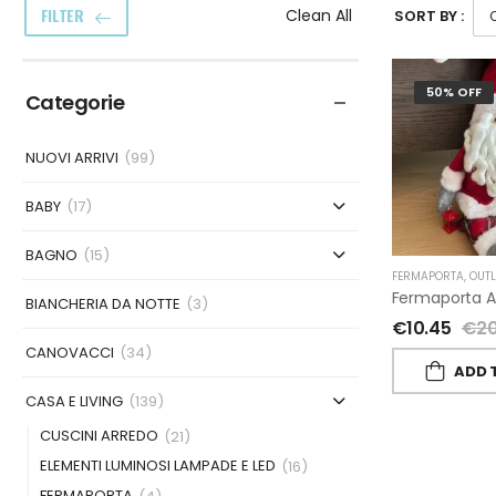
FILTER
Clean All
SORT BY :
50% OFF
Categorie
NUOVI ARRIVI
(99)
BABY
(17)
BAGNO
(15)
FERMAPORTA
,
OUTL
BIANCHERIA DA NOTTE
(3)
€
10.45
€
20
CANOVACCI
(34)
ADD 
CASA E LIVING
(139)
CUSCINI ARREDO
(21)
ELEMENTI LUMINOSI LAMPADE E LED
(16)
FERMAPORTA