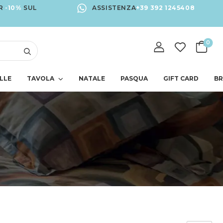
R
-10%
SUL
ASSISTENZA
+39 392 1245408
0
LLE
TAVOLA
NATALE
PASQUA
GIFT CARD
B