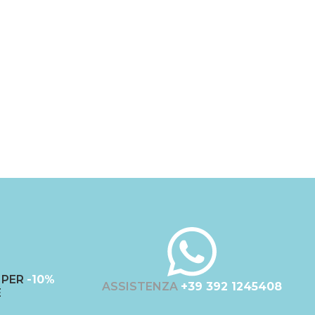
PER
-10%
ASSISTENZA
+39 392 1245408
E