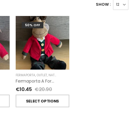
SHOW :
50% OFF
FERMAPORTA
,
OUTLET
,
NATALE
Fermaporta A Forma Di Renna Oliver E Lola
€
10.45
€
20.90
T
SELECT OPTIONS