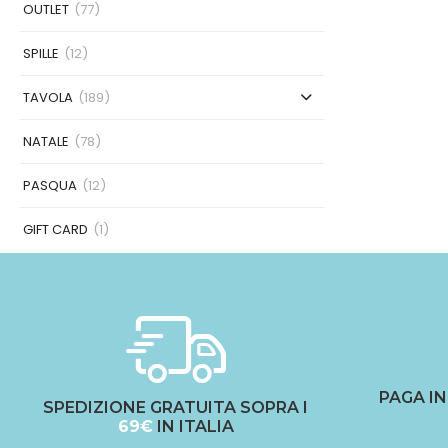
OUTLET
(77)
SPILLE
(12)
TAVOLA
(189)
NATALE
(78)
PASQUA
(12)
GIFT CARD
(1)
CHIARA FIRENZE
(7)
FIORIRA' UN GIARDINO
(161)
GIARDINO SEGRETO
(25)
PAGA I
MARYPLAID
(26)
SPEDIZIONE GRATUITA SOPRA I
69€
IN ITALIA