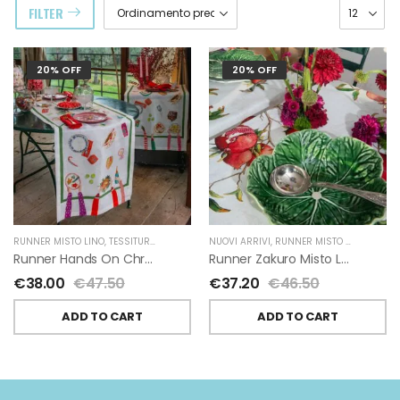
FILTER
20% OFF
20% OFF
RUNNER MISTO LINO
,
TESSITURA TOSCANA TELERIE
NUOVI ARRIVI
,
RUNNER MISTO LINO
,
TESSI
Runner Hands On Christmas Misto Lino Di Tessitura Toscana Telerie
Runner Zakuro Misto Lino Di Tessitura Toscana Telerie
€
38.00
€
47.50
€
37.20
€
46.50
ADD TO CART
ADD TO CART