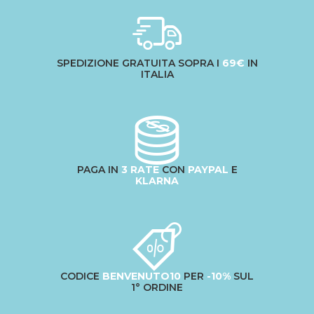
SPEDIZIONE GRATUITA SOPRA I
69€
IN
ITALIA
PAGA IN
3 RATE
CON
PAYPAL
E
KLARNA
CODICE
BENVENUTO10
PER
-10%
SUL
1° ORDINE