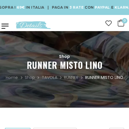
PRA I
69€
IN ITALIA | PAGA IN
3 RATE
CON
PAYPAL
E
KLARNA
0
Shop
RUNNER MISTO LINO
Home
Shop
TAVOLA
RUNNER
RUNNER MISTO LINO