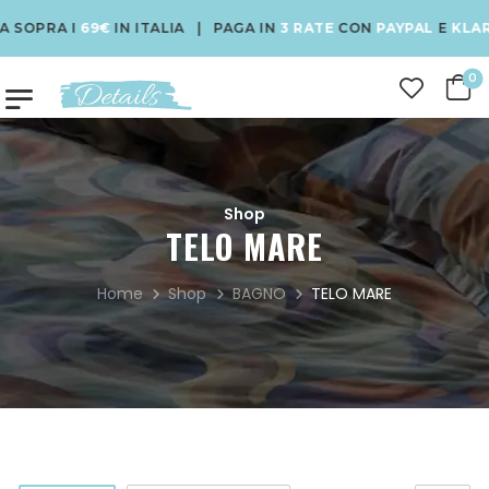
SOPRA I
69€
IN ITALIA | PAGA IN
3 RATE
CON
PAYPAL
E
KLARN
0
Shop
TELO MARE
Home
Shop
BAGNO
TELO MARE