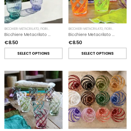
BICCHIERI METACRILATO
,
FIORIRA' UN GIARDINO
BICCHIERI METACRILATO
,
FIORIRA' UN GIARDINO
Bicchiere Metacrilato Righe Impilabile Di Fiorirà Un Giardino
Bicchiere Metacrilato Spirale Flou Di Fiorirà Un Giardino
€
8.50
€
8.50
SELECT OPTIONS
SELECT OPTIONS