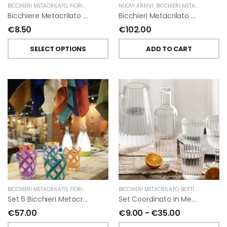
BICCHIERI METACRILATO
,
FIORIRA' UN GIARDINO
NUOVI ARRIVI
,
BICCHIERI METACRILATO
,
FIO
Bicchiere Metacrilato Trasparente Spirale Colorata Di Fiorirà Un Giardino
Bicchieri Metacrilato Spirale Multicolor Set Da 12 Di Fiorirà Un Giardino
€
8.50
€
102.00
SELECT OPTIONS
ADD TO CART
O
BICCHIERI METACRILATO
,
FIORIRA' UN GIARDINO
BICCHIERI METACRILATO
,
BOTTIGLIE
,
BROCCH
Set 6 Bicchieri Metacrilati Spirale Piena Happy Colors Di Fiorirà Un Giardino
Set Coordinato In Metacrilato Per La Tavola Righe Verticali Di Fiorirà Un Giardino
€
57.00
€
9.00
-
€
35.00