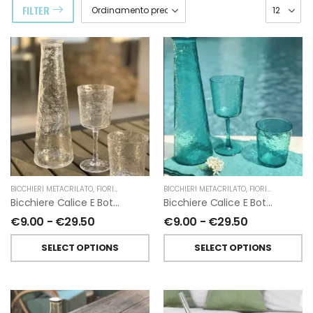
FILTER
BICCHIERI METACRILATO
,
FIORIRA' UN GIARDINO
BICCHIERI METACRILATO
,
FIORIRA' UN GIARDINO
Bicchiere Calice E Bottiglia Metacrilati Effetto Martellato Trasparente Di Fiorirà Un Giardino
Bicchiere Calice E Bottiglia Metacrilati Effetto Martellato Turchese Di Fiorirà Un Giardino
€
9.00
-
€
29.50
€
9.00
-
€
29.50
SELECT OPTIONS
SELECT OPTIONS