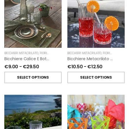
BICCHIERI METACRILATO
,
FIORIRA' UN GIARDINO
BICCHIERI METACRILATO
,
FIORIRA' UN GIARDINO
Bicchiere Calice E Bottiglia Metacrilati Effetto Martellato Verde Di Fiorirà Un Giardino
Bicchiere Metacrilato Diamante Di Fiorirà Un Giardino
€
9.00
-
€
29.50
€
10.50
-
€
12.50
SELECT OPTIONS
SELECT OPTIONS