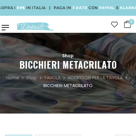
A I
69€
IN ITALIA | PAGA IN
3 RATE
CON
PAYPAL
E
KLARNA
| U
0
Shop
BICCHIERI METACRILATO
Home
Shop
TAVOLA
ACCESSORI PER LA TAVOLA
BICCHIERI METACRILATO