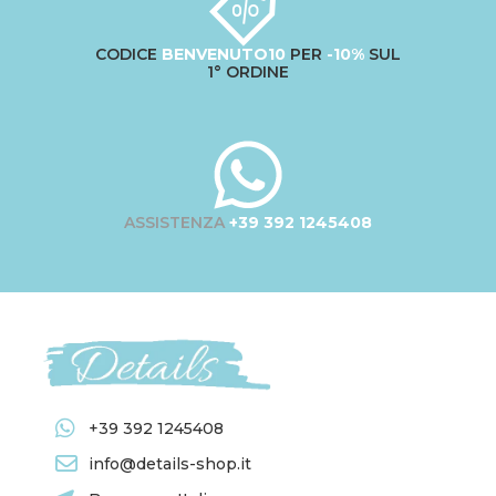
CODICE
BENVENUTO10
PER
-10%
SUL
1° ORDINE
ASSISTENZA
+39 392 1245408
+39 392 1245408
info@details-shop.it