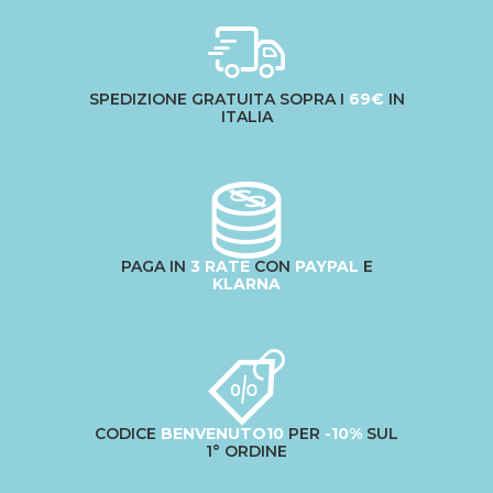
SPEDIZIONE GRATUITA SOPRA I
69€
IN
ITALIA
PAGA IN
3 RATE
CON
PAYPAL
E
KLARNA
CODICE
BENVENUTO10
PER
-10%
SUL
1° ORDINE