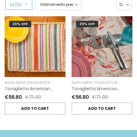
FILTER
20% OFF
20% OFF
NUOVI ARRIVI
,
TOVAGLIETTE IN LINO
,
TESSITURA TOSCANA TELERIE
NUOVI ARRIVI
,
TOVAGLIETTE IN LINO
,
TESSI
Tovaglietta Americana Agathe Di Lino Di Tessitura Toscana Telerie
Tovaglietta Americana Ondiva Di Lino Di Tessitura Toscana Telerie
€
56.80
€
71.00
€
56.80
€
71.00
ADD TO CART
ADD TO CART