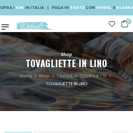
RA I
69€
IN ITALIA | PAGA IN
3 RATE
CON
PAYPAL
E
KLARNA
|
0
Shop
TOVAGLIETTE IN LINO
Home
Shop
TAVOLA
TOVAGLIETTE
TOVAGLIETTE IN LINO