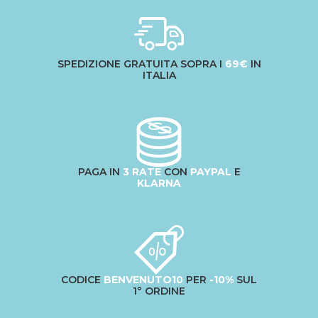
SPEDIZIONE GRATUITA SOPRA I
69€
IN
ITALIA
PAGA IN
3 RATE
CON
PAYPAL
E
KLARNA
CODICE
BENVENUTO10
PER
-10%
SUL
1° ORDINE