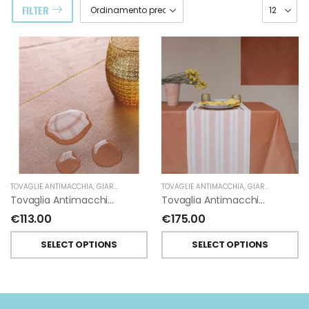
FILTER
TOVAGLIE ANTIMACCHIA
,
GIARDINO SEGRETO
TOVAGLIE ANTIMACCHIA
,
GIARDINO SEGRETO
Tovaglia Antimacchia In Lino Resinato Quadrata 135X135 Cm Giardino Segreto
Tovaglia Antimacchia In Lino Resinato Rettangolare 135X240 Cm Giardino Segreto
€
113.00
€
175.00
SELECT OPTIONS
SELECT OPTIONS