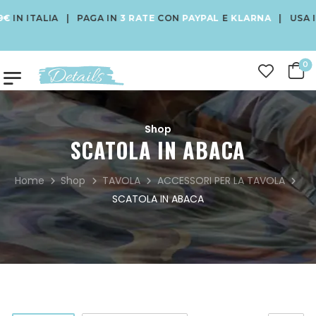
IN ITALIA | PAGA IN
3 RATE
CON
PAYPAL
E
KLARNA
| USA IL
0
Shop
SCATOLA IN ABACA
Home
Shop
TAVOLA
ACCESSORI PER LA TAVOLA
SCATOLA IN ABACA