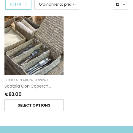
FILTER
SCATOLA IN ABACA
,
FIORIRA' UN GIARDINO
Scatola Con Coperchio 3 Scomparti In Abaca Di Fiorirà Un Giardino
€
83.00
SELECT OPTIONS