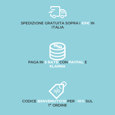
SPEDIZIONE GRATUITA SOPRA I
69€
IN
ITALIA
PAGA IN
3 RATE
CON
PAYPAL
E
KLARNA
CODICE
BENVENUTO10
PER
-10%
SUL
1° ORDINE