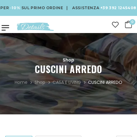
0%
SUL PRIMO ORDINE | ASSISTENZA
+39 392 1245408
0
Shop
CUSCINI ARREDO
Home
Shop
CASA E LIVING
CUSCINI ARREDO