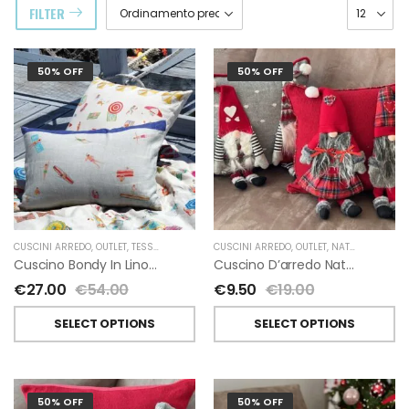
FILTER
50% OFF
50% OFF
RDINO
CUSCINI ARREDO
,
OUTLET
,
TESSITURA TOSCANA TELERIE
CUSCINI ARREDO
,
OUTLET
,
NATALE
Cuscino Bondy In Lino Di Tessitura Toscana Telerie
Cuscino D’arredo Natalizio Con Elfi O Gnomi
€
27.00
€
54.00
€
9.50
€
19.00
SELECT OPTIONS
SELECT OPTIONS
50% OFF
50% OFF