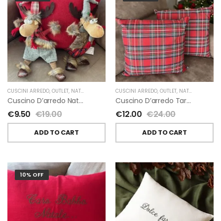
CUSCINI ARREDO
,
OUTLET
,
NATALE
CUSCINI ARREDO
,
OUTLET
,
NATALE
Cuscino D’arredo Natalizio Con Renne
Cuscino D’arredo Tartan Rosso
€
9.50
€
19.00
€
12.00
€
24.00
ADD TO CART
ADD TO CART
10% OFF