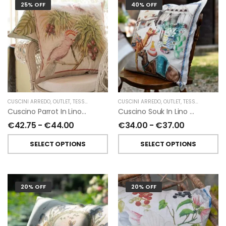
25% OFF
40% OFF
CUSCINI ARREDO
,
OUTLET
,
TESSITURA TOSCANA TELERIE
CUSCINI ARREDO
,
OUTLET
,
TESSITURA TOSCANA TELERIE
Cuscino Parrot In Lino Di Tessitura Toscana Telerie
Cuscino Souk In Lino Di Tessitura Toscana Telerie
€
42.75
-
€
44.00
€
34.00
-
€
37.00
SELECT OPTIONS
SELECT OPTIONS
20% OFF
20% OFF