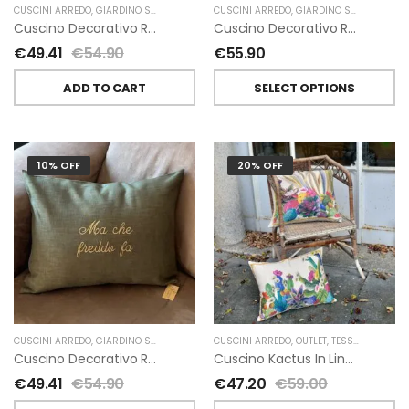
CUSCINI ARREDO
,
GIARDINO SEGRETO
CUSCINI ARREDO
,
GIARDINO SEGRETO
Cuscino Decorativo Ricamato In Lino “Dolce Far Niente” Giardino Segreto
Cuscino Decorativo Ricamato In Lino “Ma Che Freddo Fa” Giardino Segreto
€
49.41
€
54.90
€
55.90
ADD TO CART
SELECT OPTIONS
10% OFF
20% OFF
CUSCINI ARREDO
,
GIARDINO SEGRETO
CUSCINI ARREDO
,
OUTLET
,
TESSITURA TOSCANA TELERIE
Cuscino Decorativo Ricamato In Lino “Ma Che Freddo Fa” Giardino Segreto
Cuscino Kactus In Lino Di Tessitura Toscana Telerie
€
49.41
€
54.90
€
47.20
€
59.00