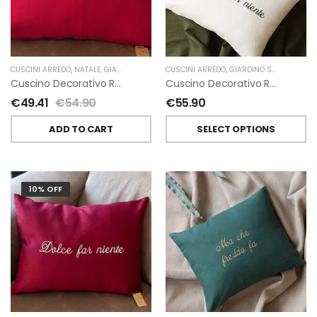
CUSCINI ARREDO
,
NATALE
,
GIARDINO SEGRETO
CUSCINI ARREDO
,
GIARDINO SEGRETO
Cuscino Decorativo Ricamato In Lino “Caro Babbo Natale…” Giardino Segreto
Cuscino Decorativo Ricamato In Lino “Dolce Far Niente” Giardino Segreto
€
49.41
€
54.90
€
55.90
ADD TO CART
SELECT OPTIONS
10% OFF