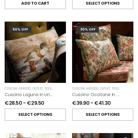
ADD TO CART
SELECT OPTIONS
50% OFF
30% OFF
CUSCINI ARREDO
,
OUTLET
,
TESSITURA TOSCANA TELERIE
CUSCINI ARREDO
,
OUTLET
,
TESSITURA TOSCANA TELERIE
Cuscino Laguna In Lino Di Tessitura Toscana Telerie
Cuscino Occitane In Lino Di Tessitura Toscana Telerie
€
28.50
-
€
29.50
€
39.90
-
€
41.30
SELECT OPTIONS
SELECT OPTIONS