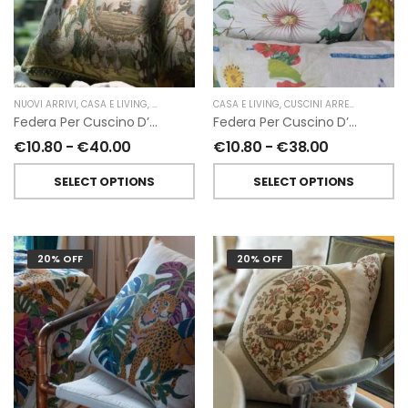
NUOVI ARRIVI
,
CASA E LIVING
,
CUSCINI ARREDO
CASA E LIVING
,
TESSITURA TOSCANA TELERIE
,
CUSCINI ARREDO
,
NUOVI AR
Federa Per Cuscino D’arredo Bunny Garden In Lino Di Tessitura Toscana Telerie
Federa Per Cuscino D’arredo Ibisco In Lino Di Tessitura Toscana Telerie
€
10.80
-
€
40.00
€
10.80
-
€
38.00
SELECT OPTIONS
SELECT OPTIONS
20% OFF
20% OFF