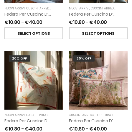
NUOVI ARRIVI
,
CUSCINI ARREDO
,
TESSITURA TOSCANA TELERIE
NUOVI ARRIVI
,
CUSCINI ARREDO
,
TESSITUR
Federa Per Cuscino D’arredo Leoleaf In Lino Di Tessitura Toscana Telerie
Federa Per Cuscino D’arredo Mudra In Lino Di Tessitura Toscana Telerie
€
10.80
-
€
40.00
€
10.80
-
€
40.00
SELECT OPTIONS
SELECT OPTIONS
20% OFF
20% OFF
NUOVI ARRIVI
,
CASA E LIVING
,
CUSCINI ARREDO
CUSCINI ARREDO
,
TESSITURA TOSCANA TELERIE
,
TESSITURA TOSCANA TELERIE
Federa Per Cuscino D’arredo Ondiva In Lino Di Tessitura Toscana Telerie
Federa Per Cuscino D’arredo Papyro In Lino Di Tessitura Toscana Telerie
€
10.80
-
€
40.00
€
10.80
-
€
40.00