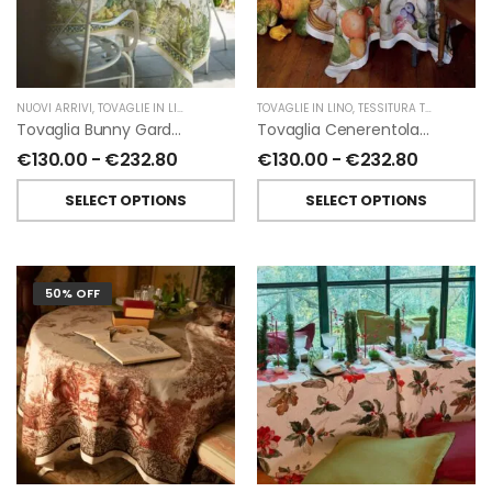
NUOVI ARRIVI
,
TOVAGLIE IN LINO
,
PASQUA
,
TESSITURA TOSCANA TELERIE
TOVAGLIE IN LINO
,
TESSITURA TOSCANA TELERIE
Tovaglia Bunny Garden In Lino Di Tessitura Toscana Telerie
Tovaglia Cenerentola In Lino Di Tessitura Toscana Telerie
€
130.00
-
€
232.80
€
130.00
-
€
232.80
SELECT OPTIONS
SELECT OPTIONS
50% OFF