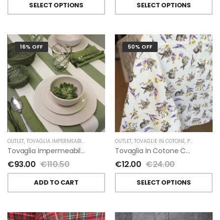
SELECT OPTIONS
SELECT OPTIONS
16% OFF
50% OFF
OUTLET
,
TOVAGLIA IMPERMEABILE
,
FIORIRA' UN GIARDINO
OUTLET
,
TOVAGLIE IN COTONE
,
PASQUA
Tovaglia Impermeabile A Righe Verde E Panna Di Fiorirà Un Giardino
Tovaglia In Cotone Con Coniglietti E Lavanda
€
93.00
€
110.50
€
12.00
€
24.00
ADD TO CART
SELECT OPTIONS