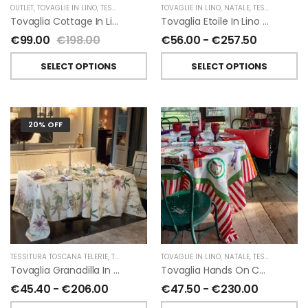
OUTLET
,
TOVAGLIE IN LINO
,
TESSITURA TOSCANA TELERIE
TOVAGLIE IN LINO
,
NATALE
,
TESSITURA TOSCANA TELERIE
Tovaglia Cottage In Lino Di Tessitura Toscana Telerie
Tovaglia Etoile In Lino Di Tessitura Toscana Telerie
€
99.00
€
198.00
€
56.00
-
€
257.50
SELECT OPTIONS
SELECT OPTIONS
20% OFF
O
TESSITURA TOSCANA TELERIE
,
TOVAGLIE IN LINO
TOVAGLIE IN LINO
,
NATALE
,
TESSITURA TOSCANA TELERIE
Tovaglia Granadilla In Lino Di Tessitura Toscana Telerie
Tovaglia Hands On Christmas Misto Lino Di Tessitura Toscana Telerie
€
45.40
-
€
206.00
€
47.50
-
€
230.00