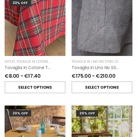
33% OFF
OUTLET
,
TOVAGLIE IN COTONE
,
NATALE
TOVAGLIE IN LINO NO STIRO
,
GIARDINO SEGRETO
Tovaglia In Cotone Tartan Rosso Con Riga Oro
Tovaglia In Lino No Stiro Giardino Segreto
€
8.00
-
€
17.40
€
175.00
-
€
210.00
SELECT OPTIONS
SELECT OPTIONS
20% OFF
20% OFF