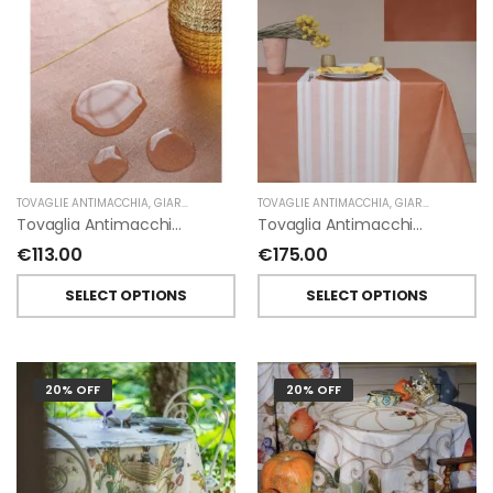
TOVAGLIE ANTIMACCHIA
,
GIARDINO SEGRETO
TOVAGLIE ANTIMACCHIA
,
GIARDINO SEGRETO
Tovaglia Antimacchia In Lino Resinato Quadrata 135X135 Cm Giardino Segreto
Tovaglia Antimacchia In Lino Resinato Rettangolare 135X240 Cm Giardino Segreto
€
113.00
€
175.00
SELECT OPTIONS
SELECT OPTIONS
20% OFF
20% OFF