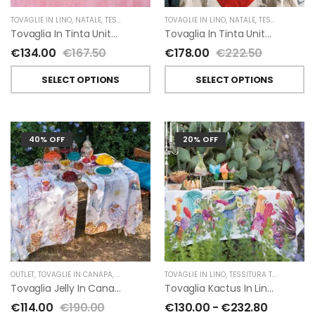
TOVAGLIE IN LINO
,
NATALE
,
TESSITURA TOSCANA TELERIE
TOVAGLIE IN LINO
,
NATALE
,
TESSITURA TOSCANA TELERIE
Tovaglia In Tinta Unita Di Tessitura Toscana Telerie 170X270 Cm
Tovaglia In Tinta Unita Di Tessitura Toscana Telerie 170X360 Cm
€
134.00
€
167.50
€
178.00
€
222.50
SELECT OPTIONS
SELECT OPTIONS
40% OFF
20% OFF
OUTLET
,
TOVAGLIE IN CANAPA
,
TESSITURA TOSCANA TELERIE
TOVAGLIE IN LINO
,
TESSITURA TOSCANA TELERIE
Tovaglia Jelly In Canapa Di Tessitura Toscana Telerie
Tovaglia Kactus In Lino Di Tessitura Toscana Telerie
€
114.00
€
190.00
€
130.00
-
€
232.80