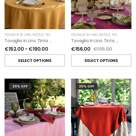
TOVAGLIE IN LINO
,
NATALE
,
TESSITURA TOSCANA TELERIE
TOVAGLIE IN LINO
,
NATALE
,
TESSITURA TOSCANA TELERIE
Tovaglia In Lino Tinta Unita Di Tessitura Toscana Telerie 160×230 Cm
Tovaglia In Lino Tinta Unita Di Tessitura Toscana Telerie 170×310 Cm
€
152.00
-
€
190.00
€
156.00
€
195.00
SELECT OPTIONS
SELECT OPTIONS
20% OFF
20% OFF