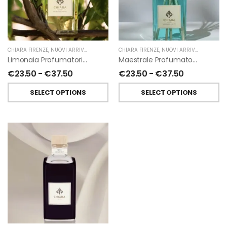
CHIARA FIRENZE
,
NUOVI ARRIVI
,
PROFUMATORI A BASTONCINI
CHIARA FIRENZE
,
,
NUOVI ARRIVI
PROFUMI D'AMBIENTE
,
PROFUMATO
Limonaia Profumatori Per Amnbiente A Bastoncini Di Chiara Firenze
Maestrale Profumatori Per Ambiente A Bastoncini Di Chiara Firenze
€
23.50
-
€
37.50
€
23.50
-
€
37.50
SELECT OPTIONS
SELECT OPTIONS