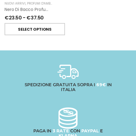
NUOVI ARRIVI
,
PROFUMI D'AMBIENTE
,
PROFUMATORI A BASTONCINI
,
CHIARA FIRENZE
Nero Di Bacco Profumatori Per Ambiente A Bastoncini Di Chiara Firenze
€
23.50
-
€
37.50
SELECT OPTIONS
SPEDIZIONE GRATUITA SOPRA I
69€
IN
ITALIA
PAGA IN
3 RATE
CON
PAYPAL
E
KLARNA