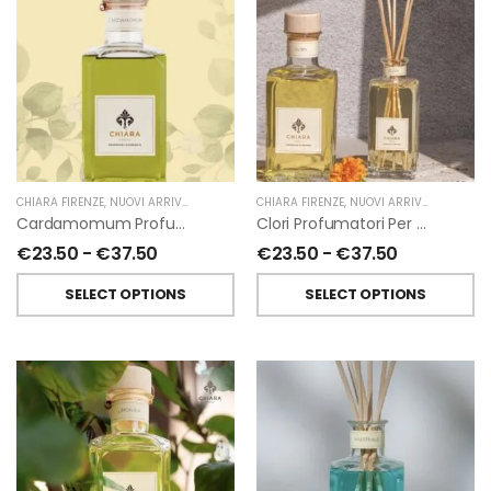
CHIARA FIRENZE
,
NUOVI ARRIVI
,
PROFUMATORI A BASTONCINI
CHIARA FIRENZE
,
,
NUOVI ARRIVI
PROFUMI D'AMBIENTE
,
PROFUMATO
Cardamomum Profumatori Per Ambiente A Bastoncini Di Chiara Firenze
Clori Profumatori Per Ambiente A Bastoncini Di Chiara Firenze
€
23.50
-
€
37.50
€
23.50
-
€
37.50
SELECT OPTIONS
SELECT OPTIONS