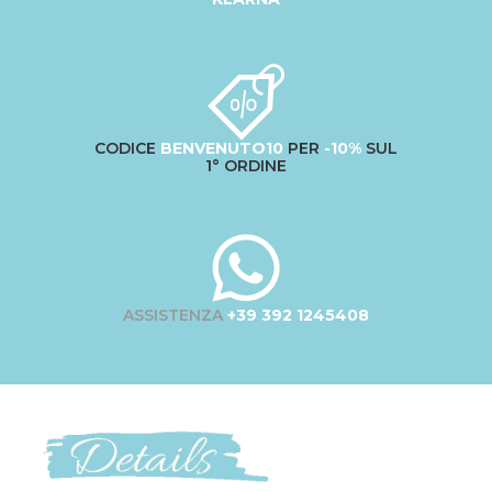
CODICE
BENVENUTO10
PER
-10%
SUL
1° ORDINE
ASSISTENZA
+39 392 1245408