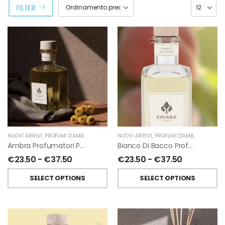
FILTER
NUOVI ARRIVI
,
PROFUMI D'AMBIENTE
,
PROFUMATORI A BASTONCINI
NUOVI ARRIVI
,
PROFUMI D'AMBIENTE
,
CHIARA FIRENZE
,
PROFU
Ambra Profumatori Per Ambiente A Bastoncini Di Chiara Firenze
Bianco Di Bacco Profumatori Per Ambiente A Bastoncini Di Chiara Firenze
€
23.50
-
€
37.50
€
23.50
-
€
37.50
SELECT OPTIONS
SELECT OPTIONS