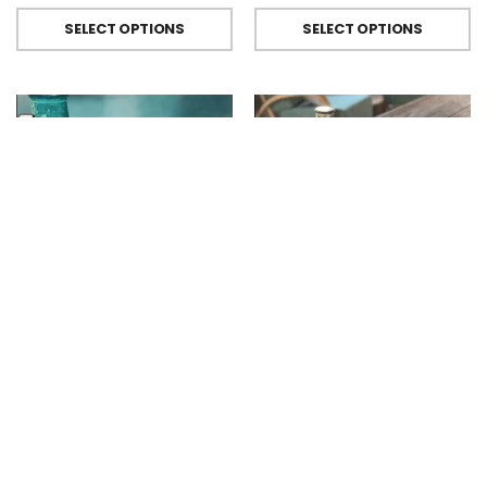
SELECT OPTIONS
SELECT OPTIONS
BICCHIERI METACRILATO
,
FIORIRA' UN GIARDINO
BICCHIERI METACRILATO
,
FIORIRA' UN GIARDINO
Bicchiere Calice E Bottiglia Metacrilati Effetto Martellato Turchese Di Fiorirà Un Giardino
Bicchiere Calice E Bottiglia Metacrilati Effetto Martellato Verde Di Fiorirà Un Giardino
€
9.00
-
€
29.50
€
9.00
-
€
29.50
SELECT OPTIONS
SELECT OPTIONS