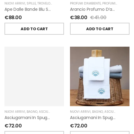
NUOVI ARRIVI
,
SPILLE
,
TROVELORE
PROFUMI D'AMBIENTE
,
PROFUMI D'AMBIENTE FIORIRA' UN GIARDINO
Ape Dalle Bande Blu Spilla Decorata A Mano Di Trovelore
Arancio Profumo D’ambiente Di Fiorirà Un Giardino
€
88.00
€
38.00
€
41.00
ADD TO CART
ADD TO CART
NUOVI ARRIVI
,
BAGNO
,
ASCIUGAMANI
,
GIARDINO SEGRETO
NUOVI ARRIVI
,
BAGNO
,
ASCIUGAMANI
,
GIA
Asciugamani In Spugna Con Fiori In Lino Applicati Di Giardino Segreto.
Asciugamani In Spugna Con Ricami Marini Di Giardino Segreto.
€
72.00
€
72.00