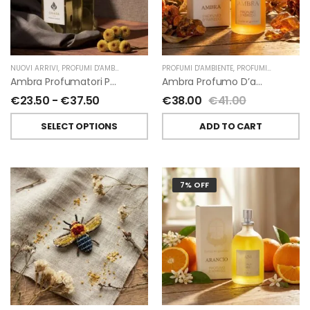
NUOVI ARRIVI
,
PROFUMI D'AMBIENTE
,
PROFUMATORI A BASTONCINI
PROFUMI D'AMBIENTE
,
,
PROFUMI D'AMBIENTE FIORIRA' UN GIARDINO
CHIARA FIRENZE
Ambra Profumatori Per Ambiente A Bastoncini Di Chiara Firenze
Ambra Profumo D’ambiente Di Fiorirà Un Giardino
€
23.50
-
€
37.50
€
38.00
€
41.00
SELECT OPTIONS
ADD TO CART
7% OFF