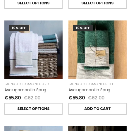
SELECT OPTIONS
SELECT OPTIONS
10% OFF
10% OFF
BAGNO
,
ASCIUGAMANI
,
GIARDINO SEGRETO
BAGNO
,
ASCIUGAMANI
,
OUTLET
,
GIARDINO 
Asciugamani In Spugna E Lino Di Giardino Segreto
Asciugamani In Spugna E Lino Di Giardino Segreto
€
55.80
€
62.00
€
55.80
€
62.00
SELECT OPTIONS
ADD TO CART