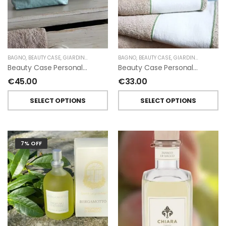
BAGNO
,
BEAUTY CASE
,
GIARDINO SEGRETO
BAGNO
,
BEAUTY CASE
,
GIARDINO SEGRETO
Beauty Case Personalizzati In Lino Resinato Antimacchia Giardino Segreto
Beauty Case Personalizzati In Lino Rigato Giardino Segreto
€
45.00
€
33.00
SELECT OPTIONS
SELECT OPTIONS
7% OFF