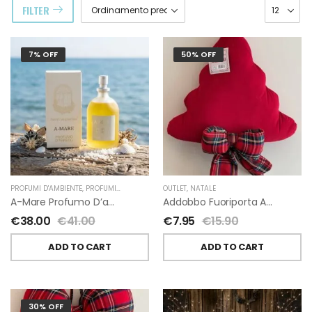
FILTER
7% OFF
50% OFF
PROFUMI D'AMBIENTE
,
PROFUMI D'AMBIENTE FIORIRA' UN GIARDINO
OUTLET
,
NATALE
,
FIORIRA' UN GIARDI
A-Mare Profumo D’ambiente Di Fiorirà Un Giardino
Addobbo Fuoriporta Alberello Velluto Rosso Con Fiocchetto Tartan
€
38.00
€
41.00
€
7.95
€
15.90
ADD TO CART
ADD TO CART
30% OFF