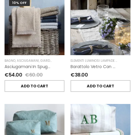
10% OFF
BAGNO
,
ASCIUGAMANI
,
GIARDINO SEGRETO
ELEMENTI LUMINOSI LAMPADE E LED
,
NATAL
Asciugamani In Spugna E Nappe Di Giardino Segreto
Barattolo Vetro Con Corda Energia Solare Esterno D11 H15.6 Cm
€
54.00
€
60.00
€
38.00
ADD TO CART
ADD TO CART