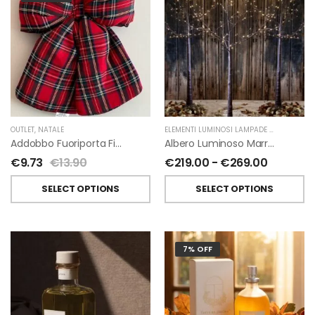
OUTLET
,
NATALE
ELEMENTI LUMINOSI LAMPADE E LED
,
NATAL
Addobbo Fuoriporta Fiocco In Velluto Rosso O In Tartan
Albero Luminoso Marrone Interno-Esterno Di Fiorirà Un Giardino
€
9.73
€
13.90
€
219.00
-
€
269.00
SELECT OPTIONS
SELECT OPTIONS
7% OFF