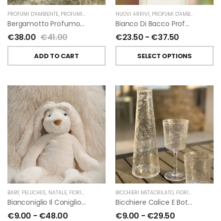
PROFUMI D'AMBIENTE
,
PROFUMI D'AMBIENTE FIORIRA' UN GIARDINO
NUOVI ARRIVI
,
PROFUMI D'AMBIENTE
,
FIORIRA' UN GIARDI
,
PROFU
Bergamotto Profumo D’ambiente Di Fiorirà Un Giardino
Bianco Di Bacco Profumatori Per Ambiente A Bastoncini Di Chiara Firenze
€
38.00
€
41.00
€
23.50
-
€
37.50
ADD TO CART
SELECT OPTIONS
BABY
,
PELUCHES
,
NATALE
,
FIORIRA' UN GIARDINO
BICCHIERI METACRILATO
,
FIORIRA' UN GIARDINO
Bianconiglio Il Coniglio Dalle Lunghe Orecchie H50 Cm Di Fiorirà Un Giardino
Bicchiere Calice E Bottiglia Metacrilati Effetto Martellato Trasparente Di Fiorirà Un Giardino
€
9.00
-
€
48.00
€
9.00
-
€
29.50