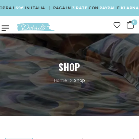
69€
IN ITALIA | PAGA IN
3 RATE
CON
PAYPAL
E
KLARNA
| USA 
0
SHOP
Home
Shop