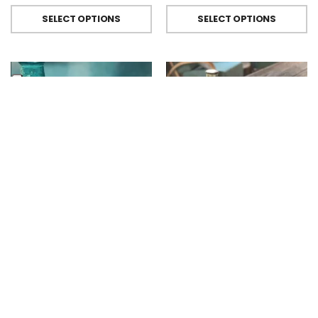
SELECT OPTIONS
SELECT OPTIONS
BICCHIERI METACRILATO
,
FIORIRA' UN GIARDINO
BICCHIERI METACRILATO
,
FIORIRA' UN GIARDINO
Bicchiere Calice E Bottiglia Metacrilati Effetto Martellato Turchese Di Fiorirà Un Giardino
Bicchiere Calice E Bottiglia Metacrilati Effetto Martellato Verde Di Fiorirà Un Giardino
€
9.00
-
€
29.50
€
9.00
-
€
29.50
SELECT OPTIONS
SELECT OPTIONS