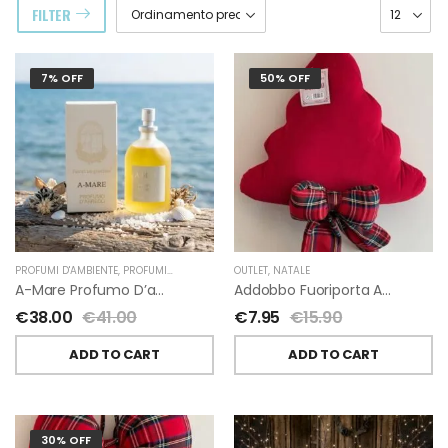
FILTER
7% OFF
50% OFF
PROFUMI D'AMBIENTE
,
PROFUMI D'AMBIENTE FIORIRA' UN GIARDINO
OUTLET
,
NATALE
,
FIORIRA' UN GIARDI
A-Mare Profumo D’ambiente Di Fiorirà Un Giardino
Addobbo Fuoriporta Alberello Velluto Rosso Con Fiocchetto Tartan
€
38.00
€
41.00
€
7.95
€
15.90
ADD TO CART
ADD TO CART
30% OFF