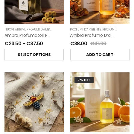
NUOVI ARRIVI
,
PROFUMI D'AMBIENTE
,
PROFUMATORI A BASTONCINI
PROFUMI D'AMBIENTE
,
,
PROFUMI D'AMBIENTE FIORIRA' UN GIARDINO
CHIARA FIRENZE
Ambra Profumatori Per Ambiente A Bastoncini Di Chiara Firenze
Ambra Profumo D’ambiente Di Fiorirà Un Giardino
€
23.50
-
€
37.50
€
38.00
€
41.00
SELECT OPTIONS
ADD TO CART
7% OFF