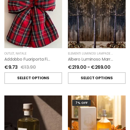
OUTLET
,
NATALE
ELEMENTI LUMINOSI LAMPADE E LED
,
NATAL
Addobbo Fuoriporta Fiocco In Velluto Rosso O In Tartan
Albero Luminoso Marrone Interno-Esterno Di Fiorirà Un Giardino
€
9.73
€
13.90
€
219.00
-
€
269.00
SELECT OPTIONS
SELECT OPTIONS
7% OFF