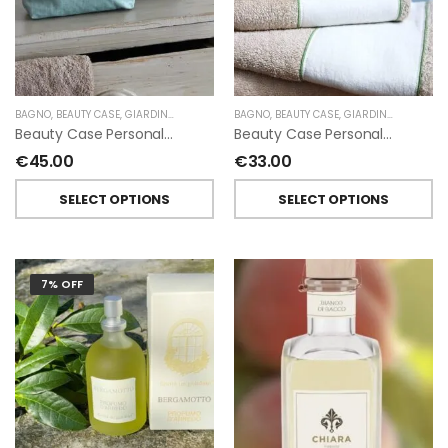
BAGNO
,
BEAUTY CASE
,
GIARDINO SEGRETO
BAGNO
,
BEAUTY CASE
,
GIARDINO SEGRETO
Beauty Case Personalizzati In Lino Resinato Antimacchia Giardino Segreto
Beauty Case Personalizzati In Lino Rigato Giardino Segreto
€
45.00
€
33.00
SELECT OPTIONS
SELECT OPTIONS
7% OFF