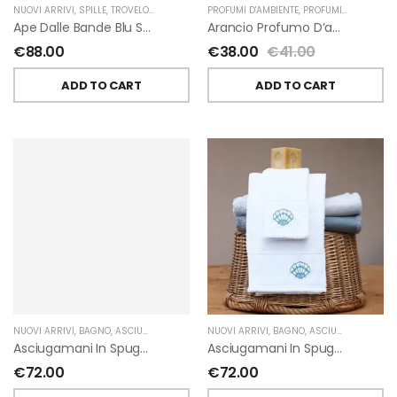
NUOVI ARRIVI
,
SPILLE
,
TROVELORE
PROFUMI D'AMBIENTE
,
PROFUMI D'AMBIENTE FIORIRA' UN GIARDINO
Ape Dalle Bande Blu Spilla Decorata A Mano Di Trovelore
Arancio Profumo D’ambiente Di Fiorirà Un Giardino
€
88.00
€
38.00
€
41.00
ADD TO CART
ADD TO CART
NUOVI ARRIVI
,
BAGNO
,
ASCIUGAMANI
,
GIARDINO SEGRETO
NUOVI ARRIVI
,
BAGNO
,
ASCIUGAMANI
,
GIA
Asciugamani In Spugna Con Fiori In Lino Applicati Di Giardino Segreto.
Asciugamani In Spugna Con Ricami Marini Di Giardino Segreto.
€
72.00
€
72.00