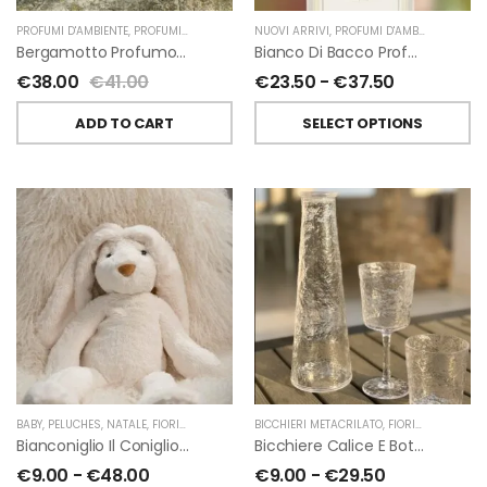
PROFUMI D'AMBIENTE
,
PROFUMI D'AMBIENTE FIORIRA' UN GIARDINO
NUOVI ARRIVI
,
PROFUMI D'AMBIENTE
,
FIORIRA' UN GIARDI
,
PROFU
Bergamotto Profumo D’ambiente Di Fiorirà Un Giardino
Bianco Di Bacco Profumatori Per Ambiente A Bastoncini Di Chiara Firenze
€
38.00
€
41.00
€
23.50
-
€
37.50
ADD TO CART
SELECT OPTIONS
BABY
,
PELUCHES
,
NATALE
,
FIORIRA' UN GIARDINO
BICCHIERI METACRILATO
,
FIORIRA' UN GIARDINO
Bianconiglio Il Coniglio Dalle Lunghe Orecchie H50 Cm Di Fiorirà Un Giardino
Bicchiere Calice E Bottiglia Metacrilati Effetto Martellato Trasparente Di Fiorirà Un Giardino
€
9.00
-
€
48.00
€
9.00
-
€
29.50