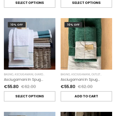
SELECT OPTIONS
SELECT OPTIONS
10% OFF
10% OFF
BAGNO
,
ASCIUGAMANI
,
GIARDINO SEGRETO
BAGNO
,
ASCIUGAMANI
,
OUTLET
,
GIARDINO 
Asciugamani In Spugna E Lino Di Giardino Segreto
Asciugamani In Spugna E Lino Di Giardino Segreto
€
55.80
€
62.00
€
55.80
€
62.00
SELECT OPTIONS
ADD TO CART