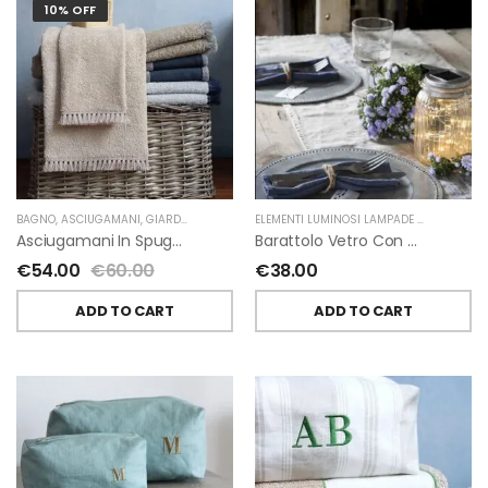
10% OFF
BAGNO
,
ASCIUGAMANI
,
GIARDINO SEGRETO
ELEMENTI LUMINOSI LAMPADE E LED
,
NATAL
Asciugamani In Spugna E Nappe Di Giardino Segreto
Barattolo Vetro Con Corda Energia Solare Esterno D11 H15.6 Cm
€
54.00
€
60.00
€
38.00
ADD TO CART
ADD TO CART