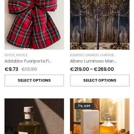
OUTLET
,
NATALE
ELEMENTI LUMINOSI LAMPADE E LED
,
NATAL
Addobbo Fuoriporta Fiocco In Velluto Rosso O In Tartan
Albero Luminoso Marrone Interno-Esterno Di Fiorirà Un Giardino
€
9.73
€
13.90
€
219.00
-
€
269.00
SELECT OPTIONS
SELECT OPTIONS
7% OFF