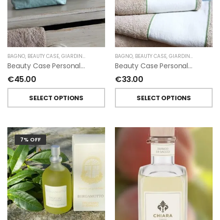
BAGNO
,
BEAUTY CASE
,
GIARDINO SEGRETO
BAGNO
,
BEAUTY CASE
,
GIARDINO SEGRETO
Beauty Case Personalizzati In Lino Resinato Antimacchia Giardino Segreto
Beauty Case Personalizzati In Lino Rigato Giardino Segreto
€
45.00
€
33.00
SELECT OPTIONS
SELECT OPTIONS
7% OFF