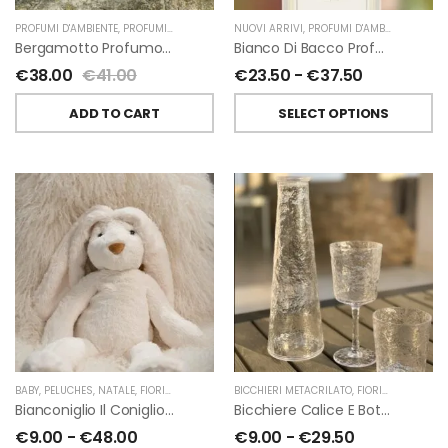
PROFUMI D'AMBIENTE
,
PROFUMI D'AMBIENTE FIORIRA' UN GIARDINO
NUOVI ARRIVI
,
PROFUMI D'AMBIENTE
,
FIORIRA' UN GIARDI
,
PROFU
Bergamotto Profumo D’ambiente Di Fiorirà Un Giardino
Bianco Di Bacco Profumatori Per Ambiente A Bastoncini Di Chiara Firenze
€
38.00
€
41.00
€
23.50
-
€
37.50
ADD TO CART
SELECT OPTIONS
BABY
,
PELUCHES
,
NATALE
,
FIORIRA' UN GIARDINO
BICCHIERI METACRILATO
,
FIORIRA' UN GIARDINO
Bianconiglio Il Coniglio Dalle Lunghe Orecchie H50 Cm Di Fiorirà Un Giardino
Bicchiere Calice E Bottiglia Metacrilati Effetto Martellato Trasparente Di Fiorirà Un Giardino
€
9.00
-
€
48.00
€
9.00
-
€
29.50