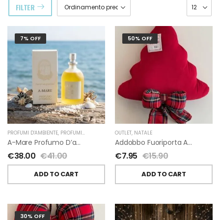
FILTER
7% OFF
50% OFF
PROFUMI D'AMBIENTE
,
PROFUMI D'AMBIENTE FIORIRA' UN GIARDINO
OUTLET
,
NATALE
,
FIORIRA' UN GIARDI
A-Mare Profumo D’ambiente Di Fiorirà Un Giardino
Addobbo Fuoriporta Alberello Velluto Rosso Con Fiocchetto Tartan
€
38.00
€
41.00
€
7.95
€
15.90
ADD TO CART
ADD TO CART
30% OFF