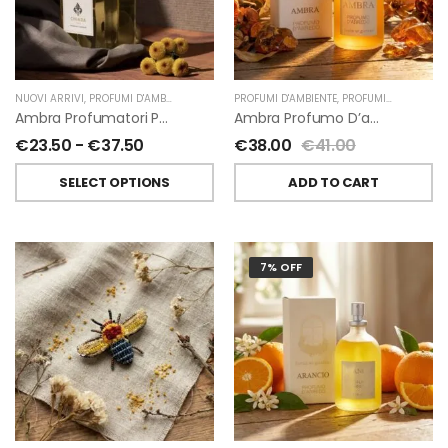
NUOVI ARRIVI
,
PROFUMI D'AMBIENTE
,
PROFUMATORI A BASTONCINI
PROFUMI D'AMBIENTE
,
,
PROFUMI D'AMBIENTE FIORIRA' UN GIARDINO
CHIARA FIRENZE
Ambra Profumatori Per Ambiente A Bastoncini Di Chiara Firenze
Ambra Profumo D’ambiente Di Fiorirà Un Giardino
€
23.50
-
€
37.50
€
38.00
€
41.00
SELECT OPTIONS
ADD TO CART
7% OFF