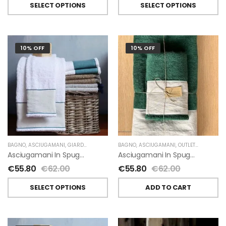
SELECT OPTIONS
SELECT OPTIONS
10% OFF
10% OFF
BAGNO
,
ASCIUGAMANI
,
GIARDINO SEGRETO
BAGNO
,
ASCIUGAMANI
,
OUTLET
,
GIARDINO 
Asciugamani In Spugna E Lino Di Giardino Segreto
Asciugamani In Spugna E Lino Di Giardino Segreto
€
55.80
€
62.00
€
55.80
€
62.00
SELECT OPTIONS
ADD TO CART