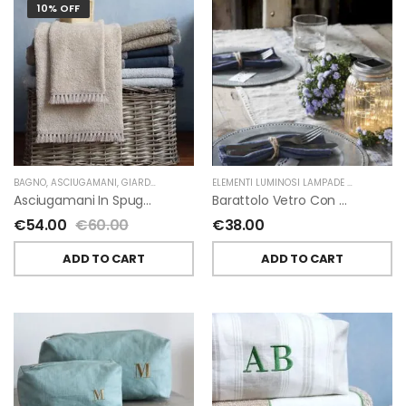
10% OFF
BAGNO
,
ASCIUGAMANI
,
GIARDINO SEGRETO
ELEMENTI LUMINOSI LAMPADE E LED
,
NATAL
Asciugamani In Spugna E Nappe Di Giardino Segreto
Barattolo Vetro Con Corda Energia Solare Esterno D11 H15.6 Cm
€
54.00
€
60.00
€
38.00
ADD TO CART
ADD TO CART