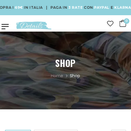
69€
IN ITALIA | PAGA IN
3 RATE
CON
PAYPAL
E
KLARNA
| USA 
0
SHOP
Home
Shop