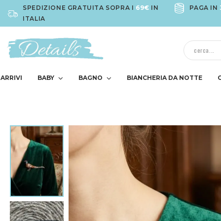
SPEDIZIONE GRATUITA SOPRA I
69€
IN
PAGA IN
ITALIA
ARRIVI
BABY
BAGNO
BIANCHERIA DA NOTTE