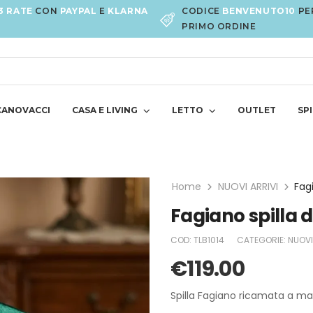
3 RATE
CON
PAYPAL
E
KLARNA
CODICE
BENVENUTO10
PE
PRIMO ORDINE
CANOVACCI
CASA E LIVING
LETTO
OUTLET
SPI
Home
NUOVI ARRIVI
Fagiano spilla 
COD:
TLB1014
CATEGORIE:
NUOVI
€
119.00
Spilla Fagiano ricamata a ma