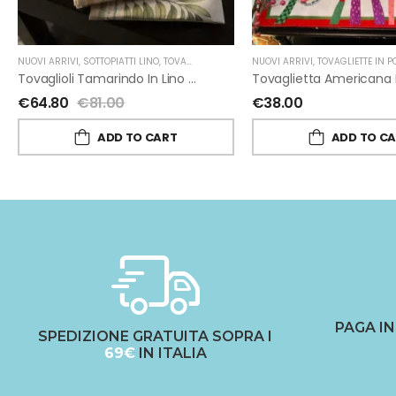
NUOVI ARRIVI
,
SOTTOPIATTI LINO
,
TOVAGLIOLI IN LINO
,
NUOVI ARRIVI
TESSITURA TOSCANA TELERIE
,
TOVAGLIETTE IN POL
Tovaglioli Tamarindo In Lino Set Di 4 Di Tessitura Toscana Telerie
€
64.80
€
81.00
€
38.00
ADD TO CART
ADD TO C
PAGA I
SPEDIZIONE GRATUITA SOPRA I
69€
IN ITALIA