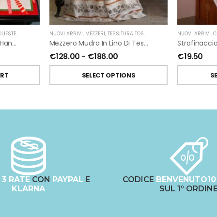
IESTERE
,
NATALE
,
TESSITURA TOSCANA TELERIE
NUOVI ARRIVI
,
MEZZERI
,
TESSITURA TOSCANA TELERIE
NUOVI ARRIVI
,
C
Tovaglietta Americana Hands On Christmas Set Di 2 Di Tessitura Toscana Telerie
Mezzero Mudra In Lino Di Tessitura Toscana Telerie
€
128.00
-
€
186.00
€
19.50
ART
SELECT OPTIONS
S
N
3 RATE
CON
PAYPAL
E
CODICE
BENVENUTO10
KLARNA
SUL 1° ORDIN