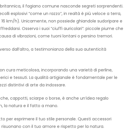
ritannica, il fagiano comune nasconde segreti sorprendenti.
colli esplosivi “come un razzo”, in realtà è più veloce a terra,
a 16 km/h). Unicamente, non possiede ghiandole sudoripare e
eddarsi. Osserva i suoi “ciuffi auricolari”: piccole piume che
causa di vibrazioni, come tuoni lontani o persino tremori.
rso dall’altro, a testimonianza della sua autenticità
on cura meticolosa, incorporando una varietà di perline,
 materici e tessuti. La qualità artigianale è fondamentale per le
zi distintivi di arte da indossare.
che, cappotti, sciarpe o borse, è anche un’idea regalo
n, la natura e il fatto a mano.
to per esprimere il tuo stile personale. Questi accessori
isuonano con il tuo amore e rispetto per la natura.