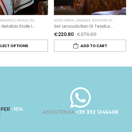
ANOVACCI
,
NATALE
,
TESSITURA TOSCANA TELERIE
NUOVI ARRIVI
,
LENZUOLA
,
TESSITURA TOSCANA TELERIE
Strofinaccio Natalizio Etoile In Lino Di Tessitura Toscana Telerie
Set Lenzuola Ilian Di Tessitura Toscana Telerie 2 Piazze
€
220.80
€
276.00
ELECT OPTIONS
ADD TO CART
PER
-10%
ASSISTENZA
+39 392 1245408
E