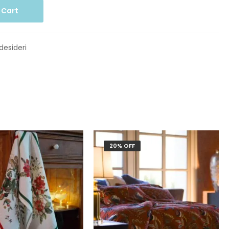
 Cart
 desideri
20% OFF