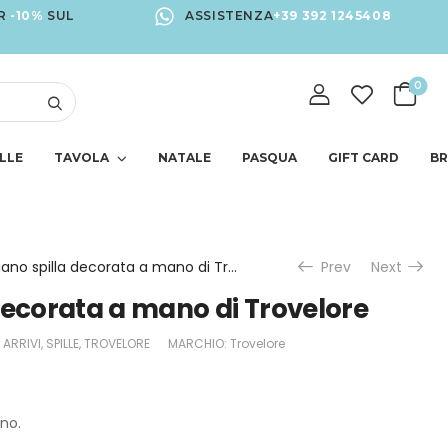
R
-10%
SUL
ASSISTENZA
+39 392 1245408
0
LLE
TAVOLA
NATALE
PASQUA
GIFT CARD
B
Fagiano spilla decorata a mano di Trovelore
Prev
Next
decorata a mano di Trovelore
 ARRIVI
,
SPILLE
,
TROVELORE
MARCHIO:
Trovelore
no.