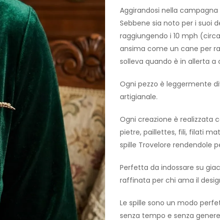
Aggirandosi nella campagna b
Sebbene sia noto per i suoi de
raggiungendo i 10 mph (circ
ansima come un cane per raffr
solleva quando è in allerta a 
Ogni pezzo è leggermente dive
artigianale.
Ogni creazione è realizzata c
pietre, paillettes, fili, filati
spille Trovelore rendendole pez
Perfetta da indossare su giac
raffinata per chi ama il desig
Le spille sono un modo perfet
senza tempo e senza genere r