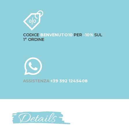
CODICE
BENVENUTO10
PER
-10%
SUL
1° ORDINE
ASSISTENZA
+39 392 1245408