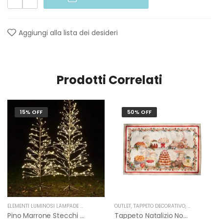
Aggiungi alla lista dei desideri
Prodotti Correlati
15% OFF
50% OFF
ELEMENTI LUMINOSI LAMPADE E LED
,
NATALE
,
OUTLET
FIORIRA' UN GIARDINO
,
TAPPETO DECORATIVO
,
NATALE
,
TES
Pino Marrone Stecchi Luminoso Interno-Esterno Di Fiorirà Un Giardino
Tappeto Natalizio Noel Gourmand Di Tessitura Toscana Telerie