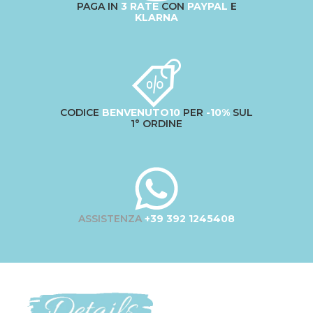
PAGA IN
3 RATE
CON
PAYPAL
E
KLARNA
CODICE
BENVENUTO10
PER
-10%
SUL
1° ORDINE
ASSISTENZA
+39 392 1245408