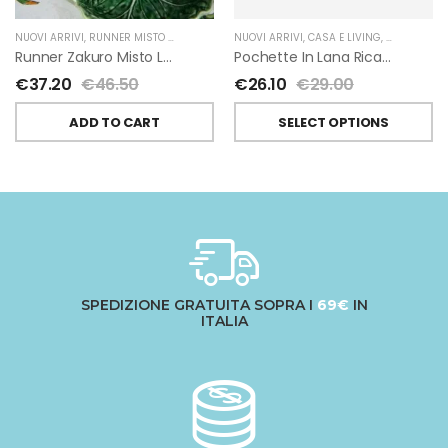
NUOVI ARRIVI
,
RUNNER MISTO LINO
,
TESSITURA TOSCANA TELERIE
NUOVI ARRIVI
,
CASA E LIVING
,
POCHETTE
,
G
Runner Zakuro Misto Lino Di Tessitura Toscana Telerie
Pochette In Lana Ricamata Con Stella Di Giardino Segreto
€
37.20
€
46.50
€
26.10
€
29.00
ADD TO CART
SELECT OPTIONS
SPEDIZIONE GRATUITA SOPRA I
69€
IN
ITALIA