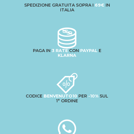
SPEDIZIONE GRATUITA SOPRA I
69€
IN
ITALIA
PAGA IN
3 RATE
CON
PAYPAL
E
KLARNA
CODICE
BENVENUTO10
PER
-10%
SUL
1° ORDINE