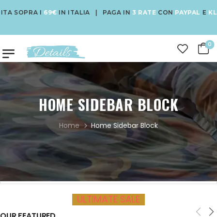
A SOPRA I
69€
IN ITALIA | PAGA IN
3 RATE
CON
PAYPAL
E
KLA
0
HOME SIDEBAR BLOCK
Home
Home Sidebar Block
ULTIMATE SALE
20-22
APRIL
TH
UP TO 70%
OUR FEATURED