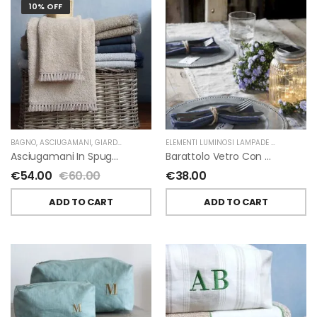
10% OFF
BAGNO
,
ASCIUGAMANI
,
GIARDINO SEGRETO
ELEMENTI LUMINOSI LAMPADE E LED
,
NATAL
Asciugamani In Spugna E Nappe Di Giardino Segreto
Barattolo Vetro Con Corda Energia Solare Esterno D11 H15.6 Cm
€
54.00
€
60.00
€
38.00
ADD TO CART
ADD TO CART