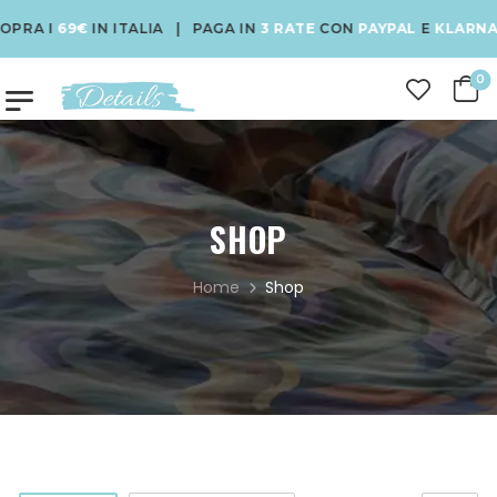
69€
IN ITALIA | PAGA IN
3 RATE
CON
PAYPAL
E
KLARNA
| USA 
0
SHOP
Home
Shop