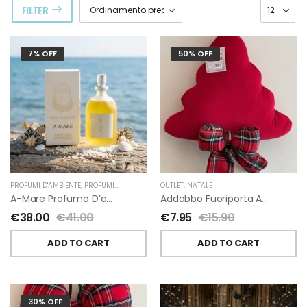
FILTER
7% OFF
50% OFF
PROFUMI D'AMBIENTE
,
PROFUMI D'AMBIENTE FIORIRA' UN GIARDINO
OUTLET
,
NATALE
,
FIORIRA' UN GIARDI
A-Mare Profumo D’ambiente Di Fiorirà Un Giardino
Addobbo Fuoriporta Alberello Velluto Rosso Con Fiocchetto Tartan
€
38.00
€
41.00
€
7.95
€
15.90
ADD TO CART
ADD TO CART
30% OFF