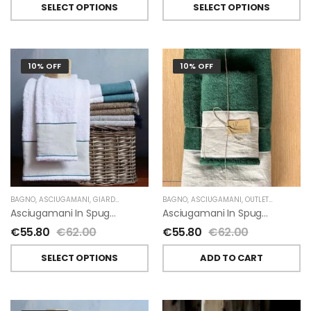
SELECT OPTIONS
SELECT OPTIONS
10% OFF
10% OFF
BAGNO
,
ASCIUGAMANI
,
GIARDINO SEGRETO
BAGNO
,
ASCIUGAMANI
,
OUTLET
,
GIARDINO 
Asciugamani In Spugna E Lino Di Giardino Segreto
Asciugamani In Spugna E Lino Di Giardino Segreto
€
55.80
€
62.00
€
55.80
€
62.00
SELECT OPTIONS
ADD TO CART