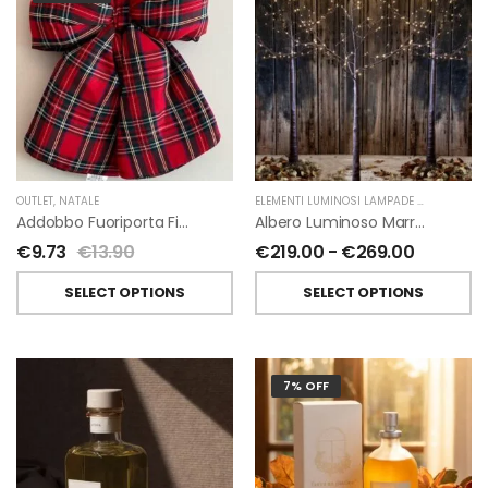
OUTLET
,
NATALE
ELEMENTI LUMINOSI LAMPADE E LED
,
NATAL
Addobbo Fuoriporta Fiocco In Velluto Rosso O In Tartan
Albero Luminoso Marrone Interno-Esterno Di Fiorirà Un Giardino
€
9.73
€
13.90
€
219.00
-
€
269.00
SELECT OPTIONS
SELECT OPTIONS
7% OFF