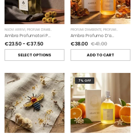
NUOVI ARRIVI
,
PROFUMI D'AMBIENTE
,
PROFUMATORI A BASTONCINI
PROFUMI D'AMBIENTE
,
,
PROFUMI D'AMBIENTE FIORIRA' UN GIARDINO
CHIARA FIRENZE
Ambra Profumatori Per Ambiente A Bastoncini Di Chiara Firenze
Ambra Profumo D’ambiente Di Fiorirà Un Giardino
€
23.50
-
€
37.50
€
38.00
€
41.00
SELECT OPTIONS
ADD TO CART
7% OFF