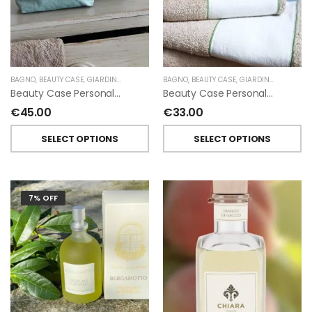
BAGNO
,
BEAUTY CASE
,
GIARDINO SEGRETO
BAGNO
,
BEAUTY CASE
,
GIARDINO SEGRETO
Beauty Case Personalizzati In Lino Resinato Antimacchia Giardino Segreto
Beauty Case Personalizzati In Lino Rigato Giardino Segreto
€
45.00
€
33.00
SELECT OPTIONS
SELECT OPTIONS
7% OFF