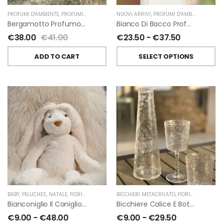
PROFUMI D'AMBIENTE
,
PROFUMI D'AMBIENTE FIORIRA' UN GIARDINO
NUOVI ARRIVI
,
PROFUMI D'AMBIENTE
,
FIORIRA' UN GIARDI
,
PROFU
Bergamotto Profumo D’ambiente Di Fiorirà Un Giardino
Bianco Di Bacco Profumatori Per Ambiente A Bastoncini Di Chiara Firenze
€
38.00
€
41.00
€
23.50
-
€
37.50
ADD TO CART
SELECT OPTIONS
BABY
,
PELUCHES
,
NATALE
,
FIORIRA' UN GIARDINO
BICCHIERI METACRILATO
,
FIORIRA' UN GIARDINO
Bianconiglio Il Coniglio Dalle Lunghe Orecchie H50 Cm Di Fiorirà Un Giardino
Bicchiere Calice E Bottiglia Metacrilati Effetto Martellato Trasparente Di Fiorirà Un Giardino
€
9.00
-
€
48.00
€
9.00
-
€
29.50