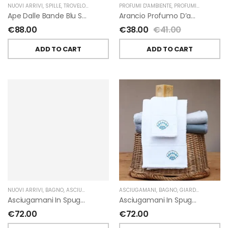
NUOVI ARRIVI
,
SPILLE
,
TROVELORE
PROFUMI D'AMBIENTE
,
PROFUMI D'AMBIENTE FIORIRA' UN GIARDINO
Ape Dalle Bande Blu Spilla Decorata A Mano Di Trovelore
Arancio Profumo D’ambiente Di Fiorirà Un Giardino
€
88.00
€
38.00
€
41.00
ADD TO CART
ADD TO CART
NUOVI ARRIVI
,
BAGNO
,
ASCIUGAMANI
,
GIARDINO SEGRETO
ASCIUGAMANI
,
BAGNO
,
GIARDINO SEGRETO
Asciugamani In Spugna Con Fiori In Lino Applicati Di Giardino Segreto.
Asciugamani In Spugna Con Ricami Marini Di Giardino Segreto.
€
72.00
€
72.00