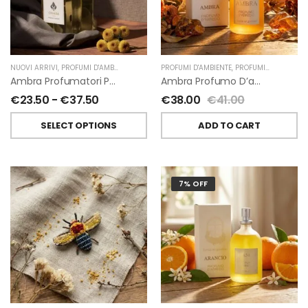
NUOVI ARRIVI
,
PROFUMI D'AMBIENTE
,
PROFUMATORI A BASTONCINI
PROFUMI D'AMBIENTE
,
,
PROFUMI D'AMBIENTE FIORIRA' UN GIARDINO
CHIARA FIRENZE
Ambra Profumatori Per Ambiente A Bastoncini Di Chiara Firenze
Ambra Profumo D’ambiente Di Fiorirà Un Giardino
€
23.50
-
€
37.50
€
38.00
€
41.00
SELECT OPTIONS
ADD TO CART
7% OFF