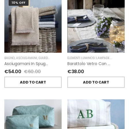
10% OFF
BAGNO
,
ASCIUGAMANI
,
GIARDINO SEGRETO
ELEMENTI LUMINOSI LAMPADE E LED
,
NATAL
Asciugamani In Spugna E Nappe Di Giardino Segreto
Barattolo Vetro Con Corda Energia Solare Esterno D11 H15.6 Cm
€
54.00
€
60.00
€
38.00
ADD TO CART
ADD TO CART