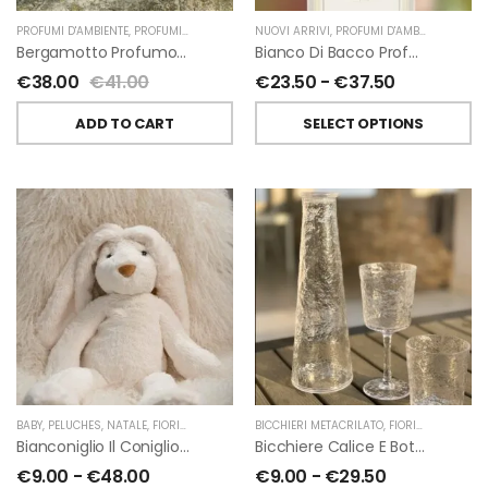
PROFUMI D'AMBIENTE
,
PROFUMI D'AMBIENTE FIORIRA' UN GIARDINO
NUOVI ARRIVI
,
PROFUMI D'AMBIENTE
,
FIORIRA' UN GIARDI
,
PROFU
Bergamotto Profumo D’ambiente Di Fiorirà Un Giardino
Bianco Di Bacco Profumatori Per Ambiente A Bastoncini Di Chiara Firenze
€
38.00
€
41.00
€
23.50
-
€
37.50
ADD TO CART
SELECT OPTIONS
BABY
,
PELUCHES
,
NATALE
,
FIORIRA' UN GIARDINO
BICCHIERI METACRILATO
,
FIORIRA' UN GIARDINO
Bianconiglio Il Coniglio Dalle Lunghe Orecchie H50 Cm Di Fiorirà Un Giardino
Bicchiere Calice E Bottiglia Metacrilati Effetto Martellato Trasparente Di Fiorirà Un Giardino
€
9.00
-
€
48.00
€
9.00
-
€
29.50