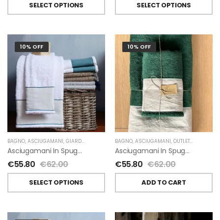
SELECT OPTIONS
SELECT OPTIONS
10% OFF
10% OFF
BAGNO
,
ASCIUGAMANI
,
GIARDINO SEGRETO
BAGNO
,
ASCIUGAMANI
,
OUTLET
,
GIARDINO 
Asciugamani In Spugna E Lino Di Giardino Segreto
Asciugamani In Spugna E Lino Di Giardino Segreto
€
55.80
€
62.00
€
55.80
€
62.00
SELECT OPTIONS
ADD TO CART