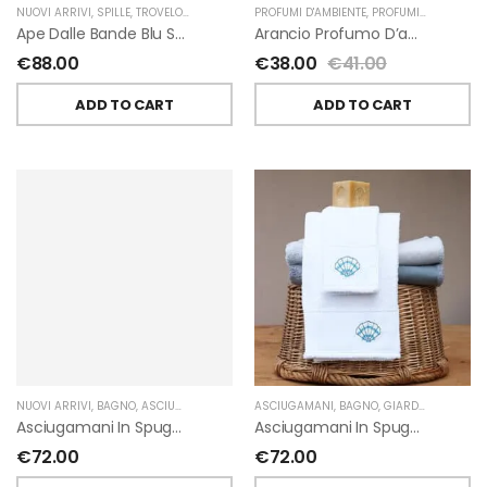
NUOVI ARRIVI
,
SPILLE
,
TROVELORE
PROFUMI D'AMBIENTE
,
PROFUMI D'AMBIENTE FIORIRA' UN GIARDINO
Ape Dalle Bande Blu Spilla Decorata A Mano Di Trovelore
Arancio Profumo D’ambiente Di Fiorirà Un Giardino
€
88.00
€
38.00
€
41.00
ADD TO CART
ADD TO CART
NUOVI ARRIVI
,
BAGNO
,
ASCIUGAMANI
,
GIARDINO SEGRETO
ASCIUGAMANI
,
BAGNO
,
GIARDINO SEGRETO
Asciugamani In Spugna Con Fiori In Lino Applicati Di Giardino Segreto.
Asciugamani In Spugna Con Ricami Marini Di Giardino Segreto.
€
72.00
€
72.00