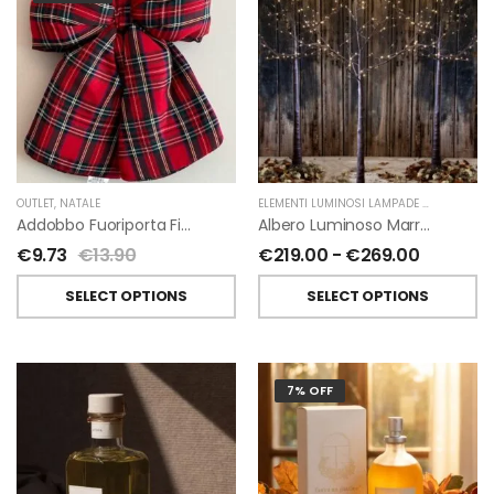
OUTLET
,
NATALE
ELEMENTI LUMINOSI LAMPADE E LED
,
NATAL
Addobbo Fuoriporta Fiocco In Velluto Rosso O In Tartan
Albero Luminoso Marrone Interno-Esterno Di Fiorirà Un Giardino
€
9.73
€
13.90
€
219.00
-
€
269.00
SELECT OPTIONS
SELECT OPTIONS
7% OFF