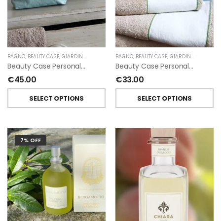
BAGNO
,
BEAUTY CASE
,
GIARDINO SEGRETO
BAGNO
,
BEAUTY CASE
,
GIARDINO SEGRETO
Beauty Case Personalizzati In Lino Resinato Antimacchia Giardino Segreto
Beauty Case Personalizzati In Lino Rigato Giardino Segreto
€
45.00
€
33.00
SELECT OPTIONS
SELECT OPTIONS
7% OFF