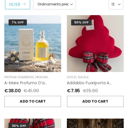
FILTER
7% OFF
50% OFF
PROFUMI D'AMBIENTE
,
PROFUMI D'AMBIENTE FIORIRA' UN GIARDINO
OUTLET
,
NATALE
,
FIORIRA' UN GIARDI
A-Mare Profumo D’ambiente Di Fiorirà Un Giardino
Addobbo Fuoriporta Alberello Velluto Rosso Con Fiocchetto Tartan
€
38.00
€
41.00
€
7.95
€
15.90
ADD TO CART
ADD TO CART
30% OFF