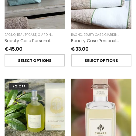
BAGNO
,
BEAUTY CASE
,
GIARDINO SEGRETO
BAGNO
,
BEAUTY CASE
,
GIARDINO SEGRETO
Beauty Case Personalizzati In Lino Resinato Antimacchia Giardino Segreto
Beauty Case Personalizzati In Lino Rigato Giardino Segreto
€
45.00
€
33.00
SELECT OPTIONS
SELECT OPTIONS
7% OFF