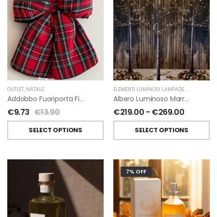
OUTLET
,
NATALE
ELEMENTI LUMINOSI LAMPADE E LED
,
NATAL
Addobbo Fuoriporta Fiocco In Velluto Rosso O In Tartan
Albero Luminoso Marrone Interno-Esterno Di Fiorirà Un Giardino
€
9.73
€
13.90
€
219.00
-
€
269.00
SELECT OPTIONS
SELECT OPTIONS
7% OFF