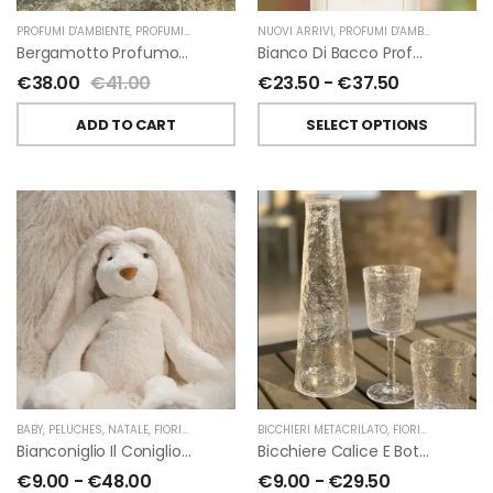
PROFUMI D'AMBIENTE
,
PROFUMI D'AMBIENTE FIORIRA' UN GIARDINO
NUOVI ARRIVI
,
PROFUMI D'AMBIENTE
,
FIORIRA' UN GIARDI
,
PROFU
Bergamotto Profumo D’ambiente Di Fiorirà Un Giardino
Bianco Di Bacco Profumatori Per Ambiente A Bastoncini Di Chiara Firenze
€
38.00
€
41.00
€
23.50
-
€
37.50
ADD TO CART
SELECT OPTIONS
BABY
,
PELUCHES
,
NATALE
,
FIORIRA' UN GIARDINO
BICCHIERI METACRILATO
,
FIORIRA' UN GIARDINO
Bianconiglio Il Coniglio Dalle Lunghe Orecchie H50 Cm Di Fiorirà Un Giardino
Bicchiere Calice E Bottiglia Metacrilati Effetto Martellato Trasparente Di Fiorirà Un Giardino
€
9.00
-
€
48.00
€
9.00
-
€
29.50