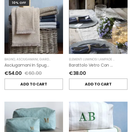
10% OFF
BAGNO
,
ASCIUGAMANI
,
GIARDINO SEGRETO
ELEMENTI LUMINOSI LAMPADE E LED
,
NATAL
Asciugamani In Spugna E Nappe Di Giardino Segreto
Barattolo Vetro Con Corda Energia Solare Esterno D11 H15.6 Cm
€
54.00
€
60.00
€
38.00
ADD TO CART
ADD TO CART