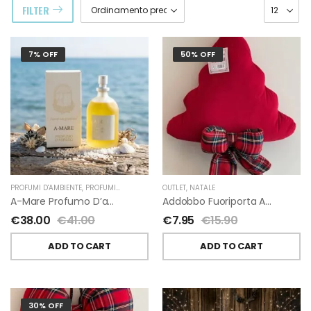
FILTER
7% OFF
50% OFF
PROFUMI D'AMBIENTE
,
PROFUMI D'AMBIENTE FIORIRA' UN GIARDINO
OUTLET
,
NATALE
,
FIORIRA' UN GIARDI
A-Mare Profumo D’ambiente Di Fiorirà Un Giardino
Addobbo Fuoriporta Alberello Velluto Rosso Con Fiocchetto Tartan
€
38.00
€
41.00
€
7.95
€
15.90
ADD TO CART
ADD TO CART
30% OFF