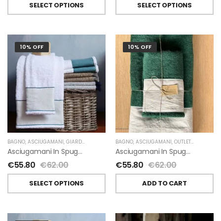
SELECT OPTIONS
SELECT OPTIONS
10% OFF
10% OFF
BAGNO
,
ASCIUGAMANI
,
GIARDINO SEGRETO
BAGNO
,
ASCIUGAMANI
,
OUTLET
,
GIARDINO 
Asciugamani In Spugna E Lino Di Giardino Segreto
Asciugamani In Spugna E Lino Di Giardino Segreto
€
55.80
€
62.00
€
55.80
€
62.00
SELECT OPTIONS
ADD TO CART