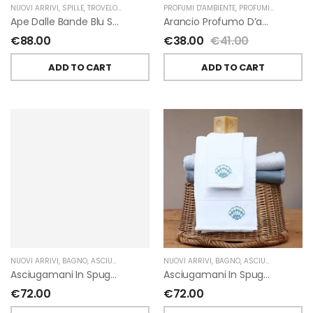
NUOVI ARRIVI
,
SPILLE
,
TROVELORE
PROFUMI D'AMBIENTE
,
PROFUMI D'AMBIENTE FIORIRA' UN GIARDINO
Ape Dalle Bande Blu Spilla Decorata A Mano Di Trovelore
Arancio Profumo D’ambiente Di Fiorirà Un Giardino
€
88.00
€
38.00
€
41.00
ADD TO CART
ADD TO CART
NUOVI ARRIVI
,
BAGNO
,
ASCIUGAMANI
,
GIARDINO SEGRETO
NUOVI ARRIVI
,
BAGNO
,
ASCIUGAMANI
,
GIA
Asciugamani In Spugna Con Fiori In Lino Applicati Di Giardino Segreto.
Asciugamani In Spugna Con Ricami Marini Di Giardino Segreto.
€
72.00
€
72.00