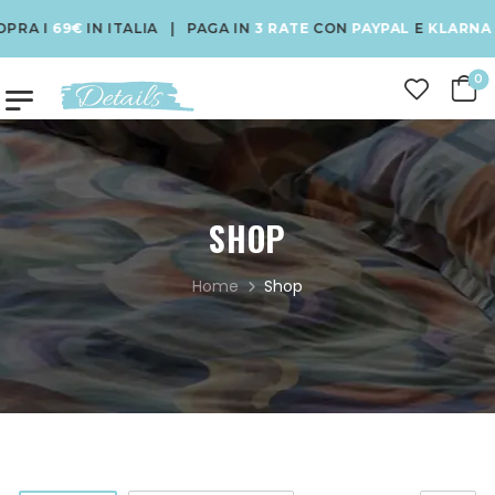
69€
IN ITALIA | PAGA IN
3 RATE
CON
PAYPAL
E
KLARNA
| USA 
0
SHOP
Home
Shop