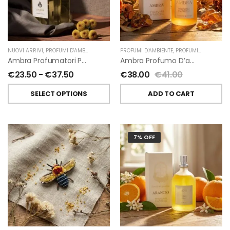
NUOVI ARRIVI
,
PROFUMI D'AMBIENTE
,
PROFUMATORI A BASTONCINI
PROFUMI D'AMBIENTE
,
,
PROFUMI D'AMBIENTE FIORIRA' UN GIARDINO
CHIARA FIRENZE
Ambra Profumatori Per Ambiente A Bastoncini Di Chiara Firenze
Ambra Profumo D’ambiente Di Fiorirà Un Giardino
€
23.50
-
€
37.50
€
38.00
€
41.00
SELECT OPTIONS
ADD TO CART
7% OFF