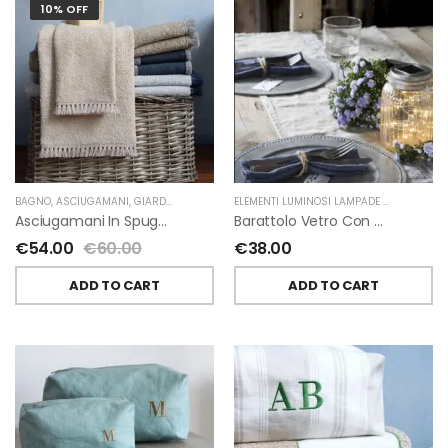
10% OFF
BAGNO
,
ASCIUGAMANI
,
GIARDINO SEGRETO
ELEMENTI LUMINOSI LAMPADE E LED
,
NATAL
Asciugamani In Spugna E Nappe Di Giardino Segreto
Barattolo Vetro Con Corda Energia Solare Esterno D11 H15.6 Cm
€
54.00
€
60.00
€
38.00
ADD TO CART
ADD TO CART