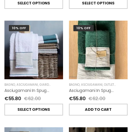
SELECT OPTIONS
SELECT OPTIONS
10% OFF
10% OFF
BAGNO
,
ASCIUGAMANI
,
GIARDINO SEGRETO
BAGNO
,
ASCIUGAMANI
,
OUTLET
,
GIARDINO 
Asciugamani In Spugna E Lino Di Giardino Segreto
Asciugamani In Spugna E Lino Di Giardino Segreto
€
55.80
€
62.00
€
55.80
€
62.00
SELECT OPTIONS
ADD TO CART