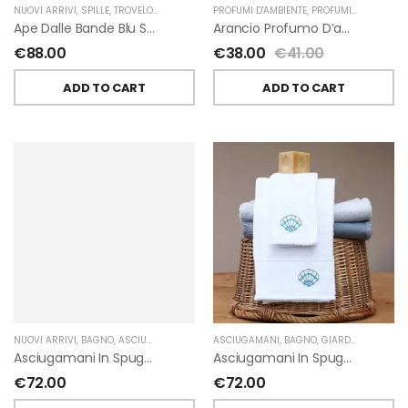
NUOVI ARRIVI
,
SPILLE
,
TROVELORE
PROFUMI D'AMBIENTE
,
PROFUMI D'AMBIENTE FIORIRA' UN GIARDINO
Ape Dalle Bande Blu Spilla Decorata A Mano Di Trovelore
Arancio Profumo D’ambiente Di Fiorirà Un Giardino
€
88.00
€
38.00
€
41.00
ADD TO CART
ADD TO CART
NUOVI ARRIVI
,
BAGNO
,
ASCIUGAMANI
,
GIARDINO SEGRETO
ASCIUGAMANI
,
BAGNO
,
GIARDINO SEGRETO
Asciugamani In Spugna Con Fiori In Lino Applicati Di Giardino Segreto.
Asciugamani In Spugna Con Ricami Marini Di Giardino Segreto.
€
72.00
€
72.00