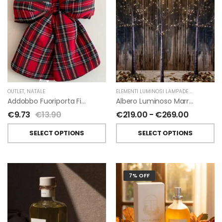
OUTLET
,
NATALE
ELEMENTI LUMINOSI LAMPADE E LED
,
NATAL
Addobbo Fuoriporta Fiocco In Velluto Rosso O In Tartan
Albero Luminoso Marrone Interno-Esterno Di Fiorirà Un Giardino
€
9.73
€
13.90
€
219.00
-
€
269.00
SELECT OPTIONS
SELECT OPTIONS
7% OFF