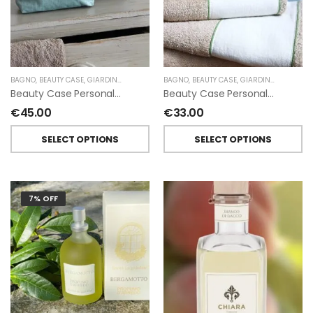
BAGNO
,
BEAUTY CASE
,
GIARDINO SEGRETO
BAGNO
,
BEAUTY CASE
,
GIARDINO SEGRETO
Beauty Case Personalizzati In Lino Resinato Antimacchia Giardino Segreto
Beauty Case Personalizzati In Lino Rigato Giardino Segreto
€
45.00
€
33.00
SELECT OPTIONS
SELECT OPTIONS
7% OFF