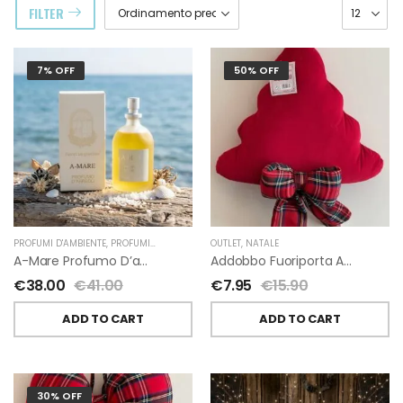
FILTER
7% OFF
50% OFF
PROFUMI D'AMBIENTE
,
PROFUMI D'AMBIENTE FIORIRA' UN GIARDINO
OUTLET
,
NATALE
,
FIORIRA' UN GIARDI
A-Mare Profumo D’ambiente Di Fiorirà Un Giardino
Addobbo Fuoriporta Alberello Velluto Rosso Con Fiocchetto Tartan
€
38.00
€
41.00
€
7.95
€
15.90
ADD TO CART
ADD TO CART
30% OFF