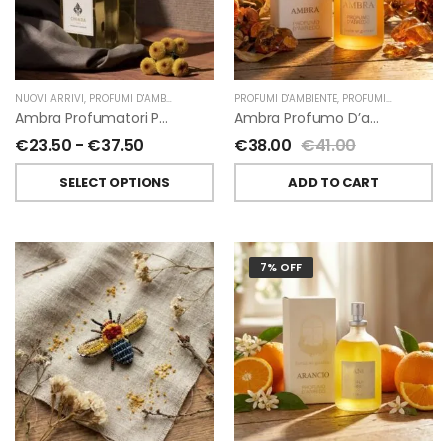
NUOVI ARRIVI
,
PROFUMI D'AMBIENTE
,
PROFUMATORI A BASTONCINI
PROFUMI D'AMBIENTE
,
,
PROFUMI D'AMBIENTE FIORIRA' UN GIARDINO
CHIARA FIRENZE
Ambra Profumatori Per Ambiente A Bastoncini Di Chiara Firenze
Ambra Profumo D’ambiente Di Fiorirà Un Giardino
€
23.50
-
€
37.50
€
38.00
€
41.00
SELECT OPTIONS
ADD TO CART
7% OFF