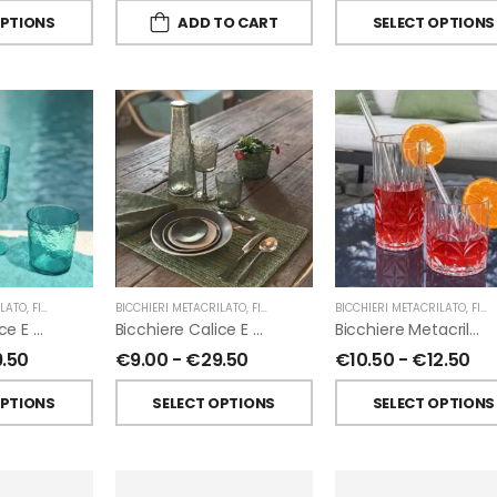
OPTIONS
ADD TO CART
SELECT OPTIONS
ILATO
,
FIORIRA' UN GIARDINO
BICCHIERI METACRILATO
,
FIORIRA' UN GIARDINO
BICCHIERI METACRILATO
,
FIORIRA' UN GIARDINO
Bicchiere Calice E Bottiglia Metacrilati Effetto Martellato Turchese Di Fiorirà Un Giardino
Bicchiere Calice E Bottiglia Metacrilati Effetto Martellato Verde Di Fiorirà Un Giardino
Bicchiere Metacrilato Diamante Di Fiorirà Un Giardino
9.50
€
9.00
-
€
29.50
€
10.50
-
€
12.50
OPTIONS
SELECT OPTIONS
SELECT OPTIONS