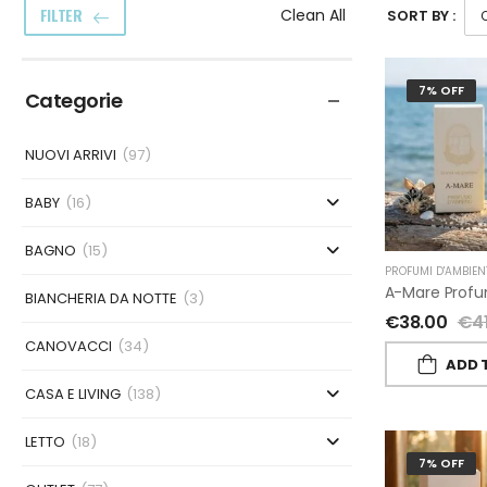
FILTER
Clean All
SORT BY :
7% OFF
Categorie
NUOVI ARRIVI
(97)
BABY
(16)
BAGNO
(15)
PROFUMI D'AMBIEN
BIANCHERIA DA NOTTE
(3)
€
38.00
€
4
CANOVACCI
(34)
ADD 
CASA E LIVING
(138)
LETTO
(18)
7% OFF