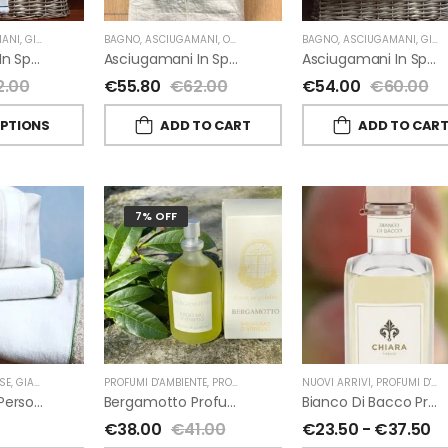
ANI
,
GIARDINO SEGRETO
BAGNO
,
ASCIUGAMANI
,
OUTLET
,
GIARDINO SEGRETO
BAGNO
,
ASCIUGAMANI
,
GIARDINO SEGRETO
Asciugamani In Spugna E Lino Di Giardino Segreto
Asciugamani In Spugna E Lino Di Giardino Segreto
Asciugamani In Spugna E Nappe Di Giardino Segreto
2.00
€
55.80
€
62.00
€
54.00
€
60.00
OPTIONS
ADD TO CART
ADD TO CAR
7% OFF
SE
,
GIARDINO SEGRETO
PROFUMI D'AMBIENTE
,
PROFUMI D'AMBIENTE FIORIRA' UN GIARDINO
NUOVI ARRIVI
,
PROFUMI D'AMBIENTE
,
FI
Beauty Case Personalizzati In Lino Rigato Giardino Segreto
Bergamotto Profumo D’ambiente Di Fiorirà Un Giardino
Bianco Di Bacco Profumatori Per Ambiente A Bastoncini Di Chiara Firenze
€
38.00
€
41.00
€
23.50
-
€
37.50