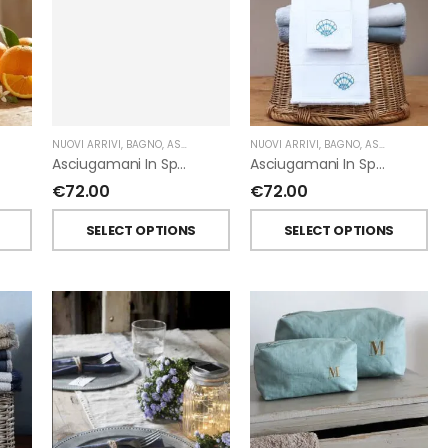
NUOVI ARRIVI
,
BAGNO
,
ASCIUGAMANI
,
FIORIRA' UN GIARDINO
,
GIARDINO SEGRETO
NUOVI ARRIVI
,
BAGNO
,
ASCIUGAMANI
,
Asciugamani In Spugna Con Fiori In Lino Applicati Di Giardino Segreto.
Asciugamani In Spugna Con Ricami Marini Di Giardino Segreto.
€
72.00
€
72.00
T
SELECT OPTIONS
SELECT OPTIONS