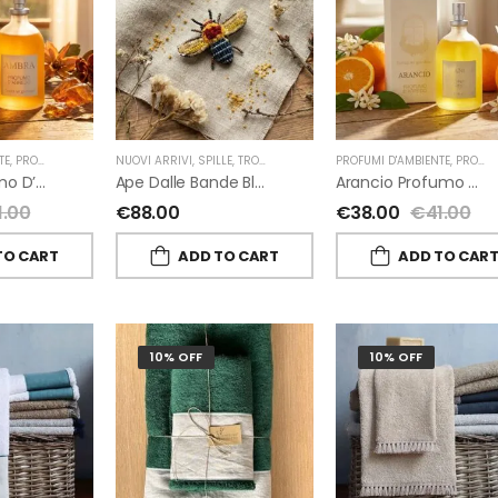
TE
,
PROFUMI D'AMBIENTE FIORIRA' UN GIARDINO
NUOVI ARRIVI
,
SPILLE
,
TROVELORE
,
FIORIRA' UN GIARDINO
PROFUMI D'AMBIENTE
,
PROFUMI D'AMBIENTE FIORIRA' UN GIARDINO
Ambra Profumo D’ambiente Di Fiorirà Un Giardino
Ape Dalle Bande Blu Spilla Decorata A Mano Di Trovelore
Arancio Profumo D’ambiente Di Fiorirà Un Giardino
1.00
€
88.00
€
38.00
€
41.00
TO CART
ADD TO CART
ADD TO CAR
10% OFF
10% OFF