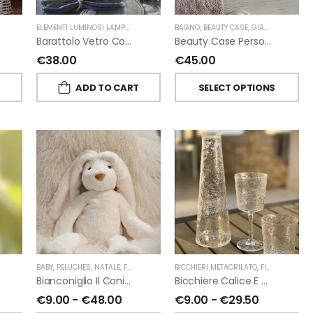
ELEMENTI LUMINOSI LAMPADE E LED
,
NATALE
BAGNO
,
FIORIRA' UN GIARDINO
,
BEAUTY CASE
,
GIARDINO SEGRETO
Barattolo Vetro Con Corda Energia Solare Esterno D11 H15.6 Cm
Beauty Case Personalizzati In Lino Resinato Antimacchia Giardino Segreto
€
38.00
€
45.00
T
ADD TO CART
SELECT OPTIONS
ORIRA' UN GIARDINO
,
PROFUMATORI A BASTONCINI
BABY
,
PELUCHES
,
NATALE
,
FIORIRA' UN GIARDINO
,
CHIARA FIRENZE
BICCHIERI METACRILATO
,
FIORIRA' UN GIARDINO
Bianconiglio Il Coniglio Dalle Lunghe Orecchie H50 Cm Di Fiorirà Un Giardino
Bicchiere Calice E Bottiglia Metacrilati Effetto Martellato Trasparente Di Fiorirà Un Giardino
€
9.00
-
€
48.00
€
9.00
-
€
29.50