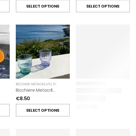
SELECT OPTIONS
SELECT OPTIONS
BICCHIERI METACRILATO
,
FIORIRA' UN GIARDINO
Bicchiere Metacrilato Righe Impilabile Di Fiorirà Un Giardino
€
8.50
SELECT OPTIONS