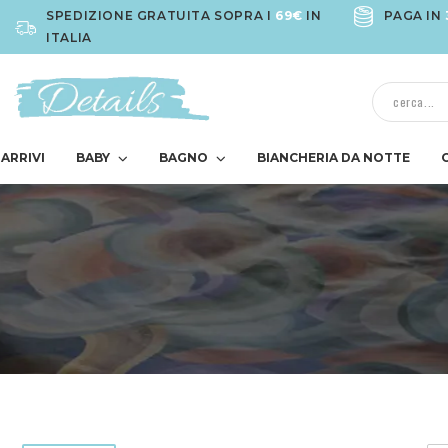
SPEDIZIONE GRATUITA SOPRA I
69€
IN
PAGA IN
ITALIA
ARRIVI
BABY
BAGNO
BIANCHERIA DA NOTTE