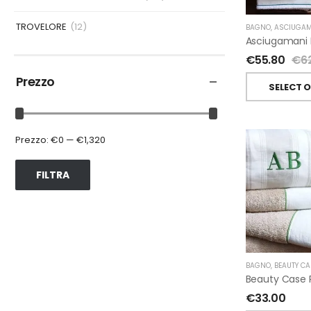
TROVELORE
(12)
BAGNO
,
ASCIUGAM
€
55.80
€
6
Prezzo
SELECT 
Prezzo:
€0
—
€1,320
FILTRA
BAGNO
,
BEAUTY CA
€
33.00