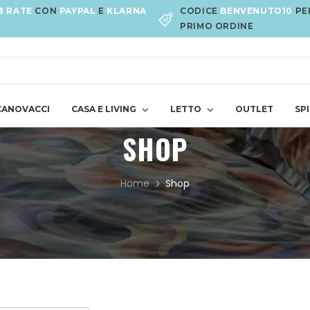
3 RATE
CON
PAYPAL
E
KLARNA
CODICE
BENVENUTO10
PE
PRIMO ORDINE
CANOVACCI
CASA E LIVING
LETTO
OUTLET
SPI
SHOP
Home
Shop