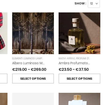
SHOW :
ELEMENTI LUMINOSI LAMPADE E LED
,
NATALE
NUOVI ARRIVI
,
FIORIRA' UN GIARDINO
,
PROFUMI D'AMBIENTE
,
PR
Albero Luminoso Marrone Interno-Esterno Di Fiorirà Un Giardino
Ambra Profumatori Per Ambiente A Bastoncini Di Chiara Firenze
€
219.00
-
€
269.00
€
23.50
-
€
37.50
SELECT OPTIONS
SELECT OPTIONS