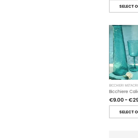
SELECT 
BICCHIERI METACR
€
9.00
-
€
2
SELECT 