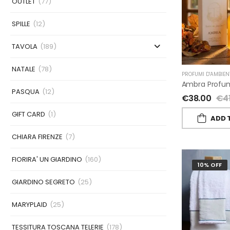
OUTLET
(77)
SPILLE
(12)
TAVOLA
(189)
NATALE
(78)
PROFUMI D'AMBIEN
PASQUA
(12)
€
38.00
€
4
GIFT CARD
(1)
ADD 
CHIARA FIRENZE
(7)
FIORIRA' UN GIARDINO
(160)
10% OFF
GIARDINO SEGRETO
(25)
MARYPLAID
(25)
TESSITURA TOSCANA TELERIE
(178)