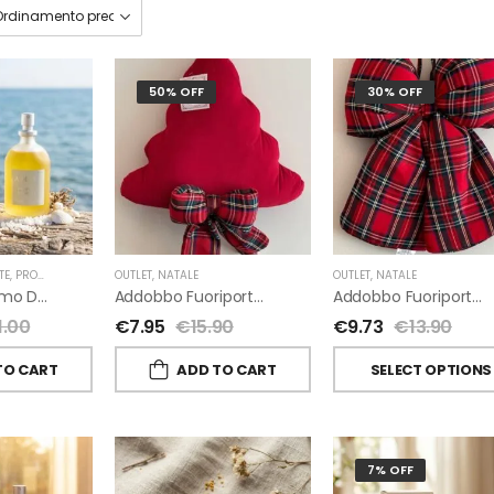
50% OFF
30% OFF
TE
,
PROFUMI D'AMBIENTE FIORIRA' UN GIARDINO
OUTLET
,
NATALE
,
FIORIRA' UN GIARDINO
OUTLET
,
NATALE
A-Mare Profumo D’ambiente Di Fiorirà Un Giardino
Addobbo Fuoriporta Alberello Velluto Rosso Con Fiocchetto Tartan
Addobbo Fuoriporta Fiocco In Velluto Rosso O In Tartan
1.00
€
7.95
€
15.90
€
9.73
€
13.90
TO CART
ADD TO CART
SELECT OPTIONS
7% OFF