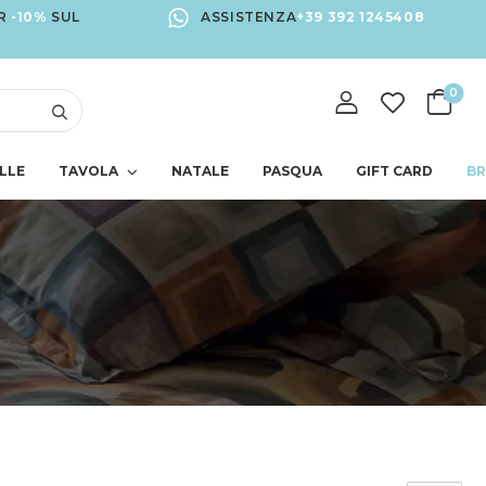
R
-10%
SUL
ASSISTENZA
+39 392 1245408
0
LLE
TAVOLA
NATALE
PASQUA
GIFT CARD
B