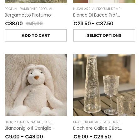
PROFUMI D'AMBIENTE
,
PROFUMI D'AMBIENTE FIORIRA' UN GIARDINO
NUOVI ARRIVI
,
PROFUMI D'AMBIENTE
,
FIORIRA' UN GIARDI
,
PROFU
Bergamotto Profumo D’ambiente Di Fiorirà Un Giardino
Bianco Di Bacco Profumatori Per Ambiente A Bastoncini Di Chiara Firenze
€
38.00
€
41.00
€
23.50
-
€
37.50
ADD TO CART
SELECT OPTIONS
BABY
,
PELUCHES
,
NATALE
,
FIORIRA' UN GIARDINO
BICCHIERI METACRILATO
,
FIORIRA' UN GIARDINO
Bianconiglio Il Coniglio Dalle Lunghe Orecchie H50 Cm Di Fiorirà Un Giardino
Bicchiere Calice E Bottiglia Metacrilati Effetto Martellato Trasparente Di Fiorirà Un Giardino
€
9.00
-
€
48.00
€
9.00
-
€
29.50