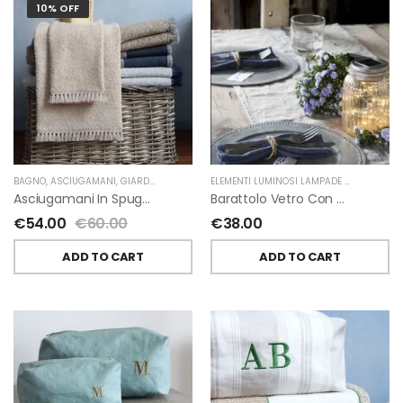
10% OFF
BAGNO
,
ASCIUGAMANI
,
GIARDINO SEGRETO
ELEMENTI LUMINOSI LAMPADE E LED
,
NATAL
Asciugamani In Spugna E Nappe Di Giardino Segreto
Barattolo Vetro Con Corda Energia Solare Esterno D11 H15.6 Cm
€
54.00
€
60.00
€
38.00
ADD TO CART
ADD TO CART