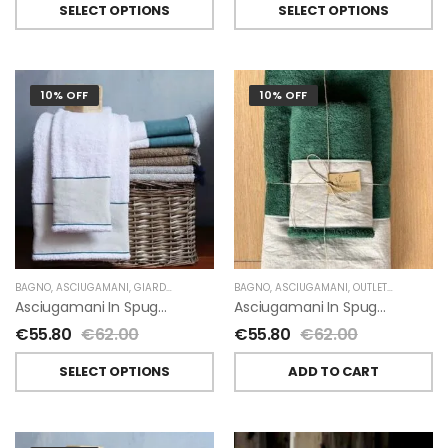
SELECT OPTIONS
SELECT OPTIONS
10% OFF
10% OFF
BAGNO
,
ASCIUGAMANI
,
GIARDINO SEGRETO
BAGNO
,
ASCIUGAMANI
,
OUTLET
,
GIARDINO 
Asciugamani In Spugna E Lino Di Giardino Segreto
Asciugamani In Spugna E Lino Di Giardino Segreto
€
55.80
€
62.00
€
55.80
€
62.00
SELECT OPTIONS
ADD TO CART