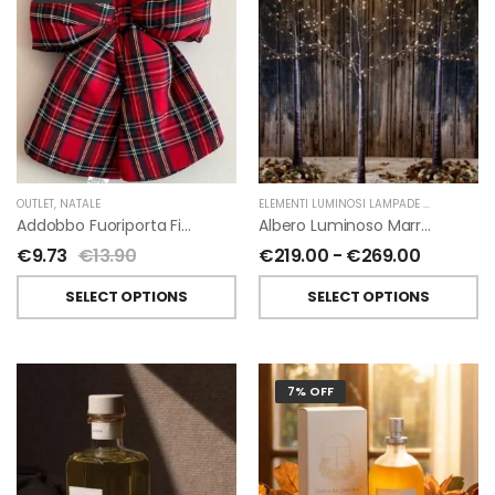
OUTLET
,
NATALE
ELEMENTI LUMINOSI LAMPADE E LED
,
NATAL
Addobbo Fuoriporta Fiocco In Velluto Rosso O In Tartan
Albero Luminoso Marrone Interno-Esterno Di Fiorirà Un Giardino
€
9.73
€
13.90
€
219.00
-
€
269.00
SELECT OPTIONS
SELECT OPTIONS
7% OFF