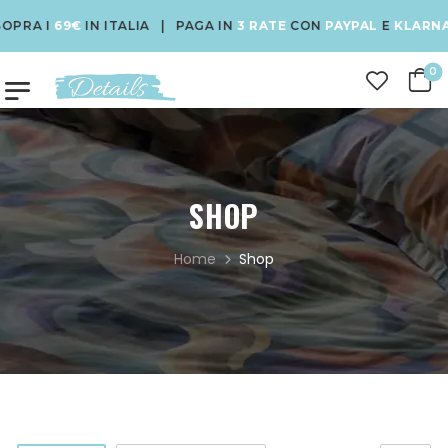
I
69€
IN ITALIA | PAGA IN
3 RATE
CON
PAYPAL
E
KLARNA
| USA
0
SHOP
Home
Shop