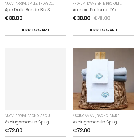
NUOVI ARRIVI
,
SPILLE
,
TROVELORE
PROFUMI D'AMBIENTE
,
PROFUMI D'AMBIENTE FIORIRA' UN GIARDINO
Ape Dalle Bande Blu Spilla Decorata A Mano Di Trovelore
Arancio Profumo D’ambiente Di Fiorirà Un Giardino
€
88.00
€
38.00
€
41.00
ADD TO CART
ADD TO CART
NUOVI ARRIVI
,
BAGNO
,
ASCIUGAMANI
,
GIARDINO SEGRETO
ASCIUGAMANI
,
BAGNO
,
GIARDINO SEGRETO
Asciugamani In Spugna Con Fiori In Lino Applicati Di Giardino Segreto.
Asciugamani In Spugna Con Ricami Marini Di Giardino Segreto.
€
72.00
€
72.00