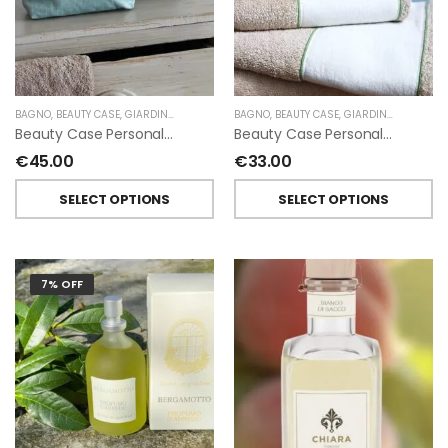
BAGNO
,
BEAUTY CASE
,
GIARDINO SEGRETO
BAGNO
,
BEAUTY CASE
,
GIARDINO SEGRETO
Beauty Case Personalizzati In Lino Resinato Antimacchia Giardino Segreto
Beauty Case Personalizzati In Lino Rigato Giardino Segreto
€
45.00
€
33.00
SELECT OPTIONS
SELECT OPTIONS
7% OFF