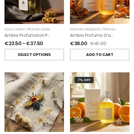
NUOVI ARRIVI
,
PROFUMI D'AMBIENTE
,
PROFUMATORI A BASTONCINI
PROFUMI D'AMBIENTE
,
,
PROFUMI D'AMBIENTE FIORIRA' UN GIARDINO
CHIARA FIRENZE
Ambra Profumatori Per Ambiente A Bastoncini Di Chiara Firenze
Ambra Profumo D’ambiente Di Fiorirà Un Giardino
€
23.50
-
€
37.50
€
38.00
€
41.00
SELECT OPTIONS
ADD TO CART
7% OFF