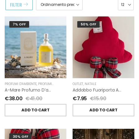
FILTER
7% OFF
50% OFF
PROFUMI D'AMBIENTE
,
PROFUMI D'AMBIENTE FIORIRA' UN GIARDINO
OUTLET
,
NATALE
,
FIORIRA' UN GIARDI
A-Mare Profumo D’ambiente Di Fiorirà Un Giardino
Addobbo Fuoriporta Alberello Velluto Rosso Con Fiocchetto Tartan
€
38.00
€
41.00
€
7.95
€
15.90
ADD TO CART
ADD TO CART
30% OFF