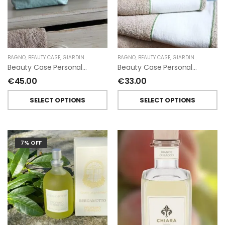
BAGNO
,
BEAUTY CASE
,
GIARDINO SEGRETO
BAGNO
,
BEAUTY CASE
,
GIARDINO SEGRETO
Beauty Case Personalizzati In Lino Resinato Antimacchia Giardino Segreto
Beauty Case Personalizzati In Lino Rigato Giardino Segreto
€
45.00
€
33.00
SELECT OPTIONS
SELECT OPTIONS
7% OFF