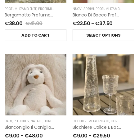
PROFUMI D'AMBIENTE
,
PROFUMI D'AMBIENTE FIORIRA' UN GIARDINO
NUOVI ARRIVI
,
PROFUMI D'AMBIENTE
,
FIORIRA' UN GIARDI
,
PROFU
Bergamotto Profumo D’ambiente Di Fiorirà Un Giardino
Bianco Di Bacco Profumatori Per Ambiente A Bastoncini Di Chiara Firenze
€
38.00
€
41.00
€
23.50
-
€
37.50
ADD TO CART
SELECT OPTIONS
BABY
,
PELUCHES
,
NATALE
,
FIORIRA' UN GIARDINO
BICCHIERI METACRILATO
,
FIORIRA' UN GIARDINO
Bianconiglio Il Coniglio Dalle Lunghe Orecchie H50 Cm Di Fiorirà Un Giardino
Bicchiere Calice E Bottiglia Metacrilati Effetto Martellato Trasparente Di Fiorirà Un Giardino
€
9.00
-
€
48.00
€
9.00
-
€
29.50