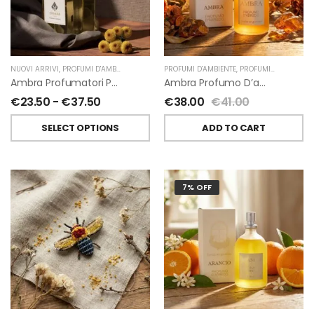
NUOVI ARRIVI
,
PROFUMI D'AMBIENTE
,
PROFUMATORI A BASTONCINI
PROFUMI D'AMBIENTE
,
,
PROFUMI D'AMBIENTE FIORIRA' UN GIARDINO
CHIARA FIRENZE
Ambra Profumatori Per Ambiente A Bastoncini Di Chiara Firenze
Ambra Profumo D’ambiente Di Fiorirà Un Giardino
€
23.50
-
€
37.50
€
38.00
€
41.00
SELECT OPTIONS
ADD TO CART
7% OFF