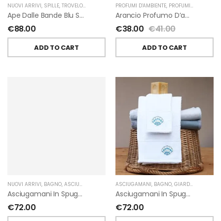
NUOVI ARRIVI
,
SPILLE
,
TROVELORE
PROFUMI D'AMBIENTE
,
PROFUMI D'AMBIENTE FIORIRA' UN GIARDINO
Ape Dalle Bande Blu Spilla Decorata A Mano Di Trovelore
Arancio Profumo D’ambiente Di Fiorirà Un Giardino
€
88.00
€
38.00
€
41.00
ADD TO CART
ADD TO CART
NUOVI ARRIVI
,
BAGNO
,
ASCIUGAMANI
,
GIARDINO SEGRETO
ASCIUGAMANI
,
BAGNO
,
GIARDINO SEGRETO
Asciugamani In Spugna Con Fiori In Lino Applicati Di Giardino Segreto.
Asciugamani In Spugna Con Ricami Marini Di Giardino Segreto.
€
72.00
€
72.00