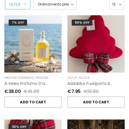
FILTER
7% OFF
50% OFF
PROFUMI D'AMBIENTE
,
PROFUMI D'AMBIENTE FIORIRA' UN GIARDINO
OUTLET
,
NATALE
,
FIORIRA' UN GIARDI
A-Mare Profumo D’ambiente Di Fiorirà Un Giardino
Addobbo Fuoriporta Alberello Velluto Rosso Con Fiocchetto Tartan
€
38.00
€
41.00
€
7.95
€
15.90
ADD TO CART
ADD TO CART
30% OFF