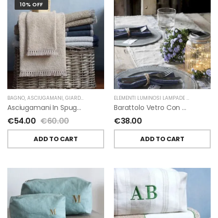
10% OFF
BAGNO
,
ASCIUGAMANI
,
GIARDINO SEGRETO
ELEMENTI LUMINOSI LAMPADE E LED
,
NATAL
Asciugamani In Spugna E Nappe Di Giardino Segreto
Barattolo Vetro Con Corda Energia Solare Esterno D11 H15.6 Cm
€
54.00
€
60.00
€
38.00
ADD TO CART
ADD TO CART