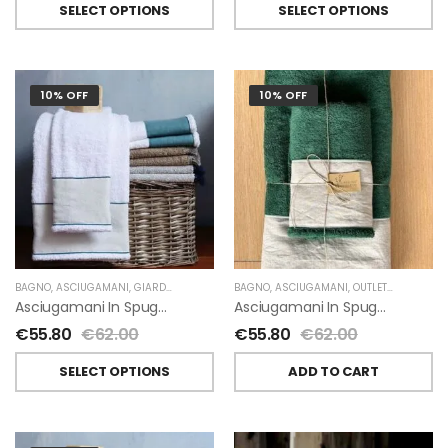
SELECT OPTIONS
SELECT OPTIONS
10% OFF
10% OFF
BAGNO
,
ASCIUGAMANI
,
GIARDINO SEGRETO
BAGNO
,
ASCIUGAMANI
,
OUTLET
,
GIARDINO 
Asciugamani In Spugna E Lino Di Giardino Segreto
Asciugamani In Spugna E Lino Di Giardino Segreto
€
55.80
€
62.00
€
55.80
€
62.00
SELECT OPTIONS
ADD TO CART