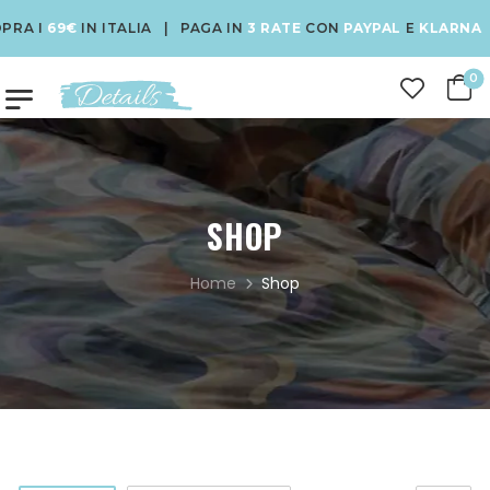
9€
IN ITALIA | PAGA IN
3 RATE
CON
PAYPAL
E
KLARNA
| USA I
0
SHOP
Home
Shop