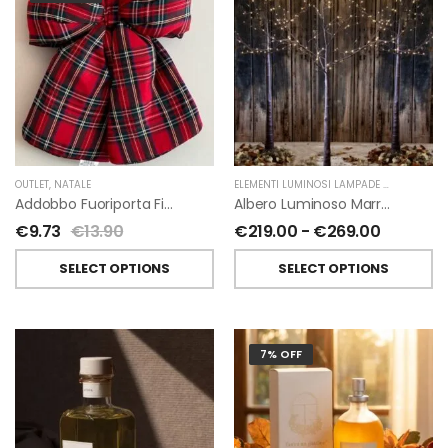
OUTLET
,
NATALE
ELEMENTI LUMINOSI LAMPADE E LED
,
NATAL
Addobbo Fuoriporta Fiocco In Velluto Rosso O In Tartan
Albero Luminoso Marrone Interno-Esterno Di Fiorirà Un Giardino
€
9.73
€
13.90
€
219.00
-
€
269.00
SELECT OPTIONS
SELECT OPTIONS
7% OFF