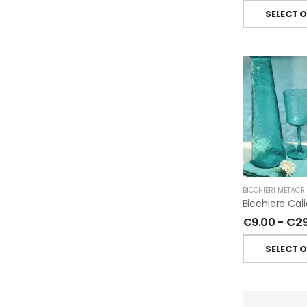
SELECT 
BICCHIERI METACR
€
9.00
-
€
2
SELECT 