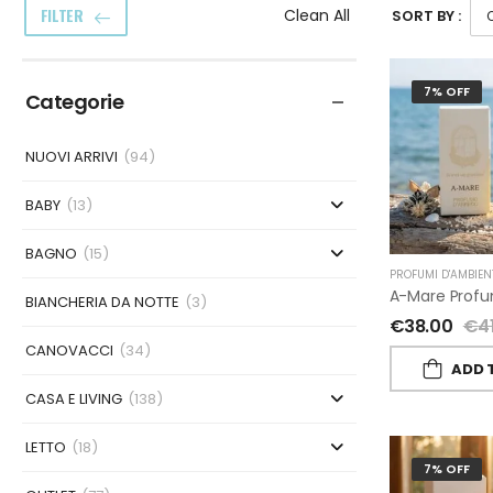
FILTER
Clean All
SORT BY :
7% OFF
Categorie
NUOVI ARRIVI
(94)
BABY
(13)
BAGNO
(15)
PROFUMI D'AMBIEN
BIANCHERIA DA NOTTE
(3)
€
38.00
€
4
CANOVACCI
(34)
ADD 
CASA E LIVING
(138)
LETTO
(18)
7% OFF