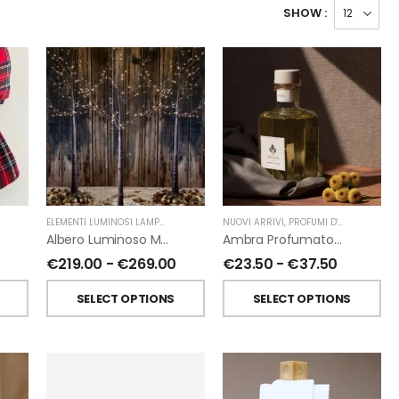
SHOW :
ELEMENTI LUMINOSI LAMPADE E LED
,
NATALE
NUOVI ARRIVI
,
FIORIRA' UN GIARDINO
,
PROFUMI D'AMBIENTE
,
PR
Albero Luminoso Marrone Interno-Esterno Di Fiorirà Un Giardino
Ambra Profumatori Per Ambiente A Bastoncini Di Chiara Firenze
€
219.00
-
€
269.00
€
23.50
-
€
37.50
SELECT OPTIONS
SELECT OPTIONS