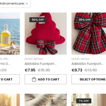
50% OFF
30% OFF
TE
,
PROFUMI D'AMBIENTE FIORIRA' UN GIARDINO
OUTLET
,
NATALE
,
FIORIRA' UN GIARDINO
OUTLET
,
NATALE
A-Mare Profumo D’ambiente Di Fiorirà Un Giardino
Addobbo Fuoriporta Alberello Velluto Rosso Con Fiocchetto Tartan
Addobbo Fuoriporta Fiocco In Velluto Rosso O In Tartan
1.00
€
7.95
€
15.90
€
9.73
€
13.90
TO CART
ADD TO CART
SELECT OPTIONS
7% OFF