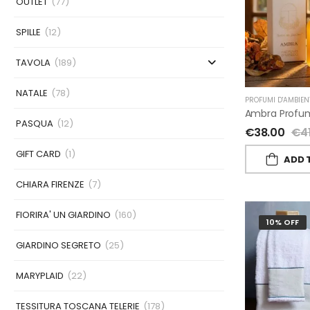
OUTLET
(77)
SPILLE
(12)
TAVOLA
(189)
NATALE
(78)
PROFUMI D'AMBIEN
PASQUA
(12)
€
38.00
€
4
GIFT CARD
(1)
ADD 
CHIARA FIRENZE
(7)
FIORIRA' UN GIARDINO
(160)
10% OFF
GIARDINO SEGRETO
(25)
MARYPLAID
(22)
TESSITURA TOSCANA TELERIE
(178)