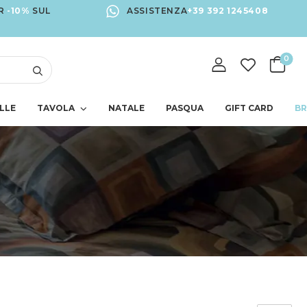
R
-10%
SUL
ASSISTENZA
+39 392 1245408
0
LLE
TAVOLA
NATALE
PASQUA
GIFT CARD
B