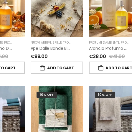
TE
,
PROFUMI D'AMBIENTE FIORIRA' UN GIARDINO
NUOVI ARRIVI
,
SPILLE
,
TROVELORE
,
FIORIRA' UN GIARDINO
PROFUMI D'AMBIENTE
,
PROFUMI D'AMBIENTE FIORIRA' UN GIARDINO
Ambra Profumo D’ambiente Di Fiorirà Un Giardino
Ape Dalle Bande Blu Spilla Decorata A Mano Di Trovelore
Arancio Profumo D’ambiente Di Fiorirà Un Giardino
1.00
€
88.00
€
38.00
€
41.00
TO CART
ADD TO CART
ADD TO CAR
10% OFF
10% OFF