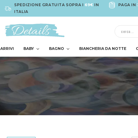
SPEDIZIONE GRATUITA SOPRA I
69€
IN
PAGA IN
ITALIA
ARRIVI
BABY
BAGNO
BIANCHERIA DA NOTTE