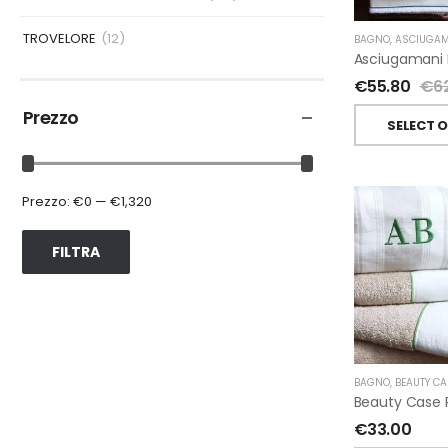
TROVELORE
(12)
BAGNO
,
ASCIUGAM
€
55.80
€
6
Prezzo
SELECT 
Prezzo:
€0
—
€1,320
FILTRA
BAGNO
,
BEAUTY CA
€
33.00