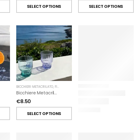
SELECT OPTIONS
SELECT OPTIONS
BICCHIERI METACRILATO
,
FIORIRA' UN GIARDINO
Bicchiere Metacrilato Righe Impilabile Di Fiorirà Un Giardino
€
8.50
SELECT OPTIONS