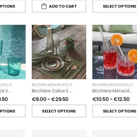
OPTIONS
ADD TO CART
SELECT OPTIONS
ILATO
,
FIORIRA' UN GIARDINO
BICCHIERI METACRILATO
,
FIORIRA' UN GIARDINO
BICCHIERI METACRILATO
,
FIORIRA' UN GIARDINO
Bicchiere Calice E Bottiglia Metacrilati Effetto Martellato Turchese Di Fiorirà Un Giardino
Bicchiere Calice E Bottiglia Metacrilati Effetto Martellato Verde Di Fiorirà Un Giardino
Bicchiere Metacrilato Diamante Di Fiorirà Un Giardino
9.50
€
9.00
-
€
29.50
€
10.50
-
€
12.50
OPTIONS
SELECT OPTIONS
SELECT OPTIONS