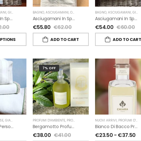
ANI
,
GIARDINO SEGRETO
BAGNO
,
ASCIUGAMANI
,
OUTLET
,
GIARDINO SEGRETO
BAGNO
,
ASCIUGAMANI
,
GIARDINO SEGRETO
Asciugamani In Spugna E Lino Di Giardino Segreto
Asciugamani In Spugna E Lino Di Giardino Segreto
Asciugamani In Spugna E Nappe Di Giardino Segreto
2.00
€
55.80
€
62.00
€
54.00
€
60.00
OPTIONS
ADD TO CART
ADD TO CAR
7% OFF
SE
,
GIARDINO SEGRETO
PROFUMI D'AMBIENTE
,
PROFUMI D'AMBIENTE FIORIRA' UN GIARDINO
NUOVI ARRIVI
,
PROFUMI D'AMBIENTE
,
FI
Beauty Case Personalizzati In Lino Rigato Giardino Segreto
Bergamotto Profumo D’ambiente Di Fiorirà Un Giardino
Bianco Di Bacco Profumatori Per Ambiente A Bastoncini Di Chiara Firenze
€
38.00
€
41.00
€
23.50
-
€
37.50