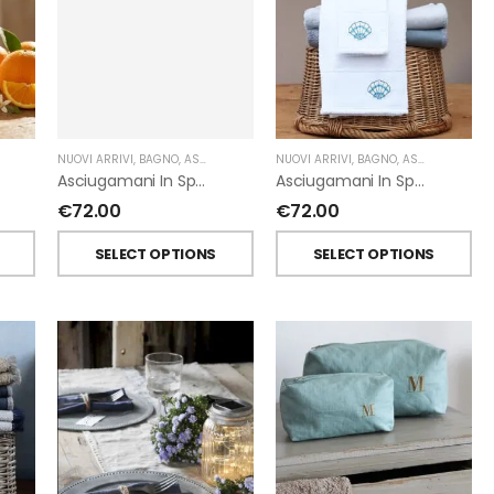
NUOVI ARRIVI
,
BAGNO
,
ASCIUGAMANI
,
FIORIRA' UN GIARDINO
,
GIARDINO SEGRETO
NUOVI ARRIVI
,
BAGNO
,
ASCIUGAMANI
,
Asciugamani In Spugna Con Fiori In Lino Applicati Di Giardino Segreto.
Asciugamani In Spugna Con Ricami Marini Di Giardino Segreto.
€
72.00
€
72.00
T
SELECT OPTIONS
SELECT OPTIONS