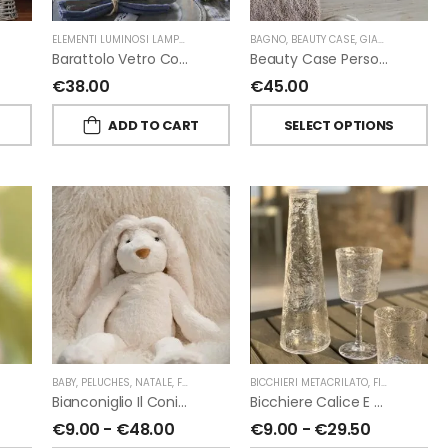
ELEMENTI LUMINOSI LAMPADE E LED
,
NATALE
BAGNO
,
FIORIRA' UN GIARDINO
,
BEAUTY CASE
,
GIARDINO SEGRETO
Barattolo Vetro Con Corda Energia Solare Esterno D11 H15.6 Cm
Beauty Case Personalizzati In Lino Resinato Antimacchia Giardino Segreto
€
38.00
€
45.00
T
ADD TO CART
SELECT OPTIONS
ORIRA' UN GIARDINO
,
PROFUMATORI A BASTONCINI
BABY
,
PELUCHES
,
NATALE
,
FIORIRA' UN GIARDINO
,
CHIARA FIRENZE
BICCHIERI METACRILATO
,
FIORIRA' UN GIARDINO
Bianconiglio Il Coniglio Dalle Lunghe Orecchie H50 Cm Di Fiorirà Un Giardino
Bicchiere Calice E Bottiglia Metacrilati Effetto Martellato Trasparente Di Fiorirà Un Giardino
€
9.00
-
€
48.00
€
9.00
-
€
29.50