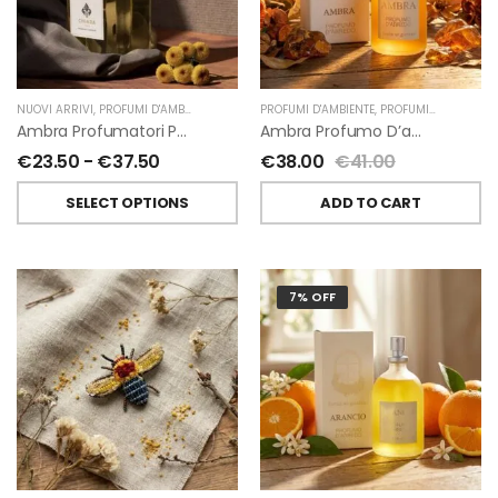
NUOVI ARRIVI
,
PROFUMI D'AMBIENTE
,
PROFUMATORI A BASTONCINI
PROFUMI D'AMBIENTE
,
,
PROFUMI D'AMBIENTE FIORIRA' UN GIARDINO
CHIARA FIRENZE
Ambra Profumatori Per Ambiente A Bastoncini Di Chiara Firenze
Ambra Profumo D’ambiente Di Fiorirà Un Giardino
€
23.50
-
€
37.50
€
38.00
€
41.00
SELECT OPTIONS
ADD TO CART
7% OFF