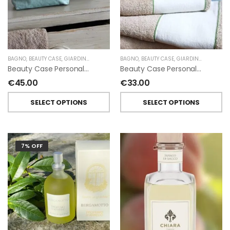
BAGNO
,
BEAUTY CASE
,
GIARDINO SEGRETO
BAGNO
,
BEAUTY CASE
,
GIARDINO SEGRETO
Beauty Case Personalizzati In Lino Resinato Antimacchia Giardino Segreto
Beauty Case Personalizzati In Lino Rigato Giardino Segreto
€
45.00
€
33.00
SELECT OPTIONS
SELECT OPTIONS
7% OFF