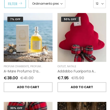
FILTER
7% OFF
50% OFF
PROFUMI D'AMBIENTE
,
PROFUMI D'AMBIENTE FIORIRA' UN GIARDINO
OUTLET
,
NATALE
,
FIORIRA' UN GIARDI
A-Mare Profumo D’ambiente Di Fiorirà Un Giardino
Addobbo Fuoriporta Alberello Velluto Rosso Con Fiocchetto Tartan
€
38.00
€
41.00
€
7.95
€
15.90
ADD TO CART
ADD TO CART
30% OFF