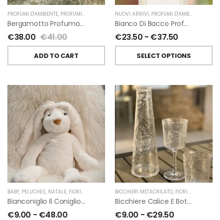
PROFUMI D'AMBIENTE
,
PROFUMI D'AMBIENTE FIORIRA' UN GIARDINO
NUOVI ARRIVI
,
PROFUMI D'AMBIENTE
,
FIORIRA' UN GIARDI
,
PROFU
Bergamotto Profumo D’ambiente Di Fiorirà Un Giardino
Bianco Di Bacco Profumatori Per Ambiente A Bastoncini Di Chiara Firenze
€
38.00
€
41.00
€
23.50
-
€
37.50
ADD TO CART
SELECT OPTIONS
BABY
,
PELUCHES
,
NATALE
,
FIORIRA' UN GIARDINO
BICCHIERI METACRILATO
,
FIORIRA' UN GIARDINO
Bianconiglio Il Coniglio Dalle Lunghe Orecchie H50 Cm Di Fiorirà Un Giardino
Bicchiere Calice E Bottiglia Metacrilati Effetto Martellato Trasparente Di Fiorirà Un Giardino
€
9.00
-
€
48.00
€
9.00
-
€
29.50