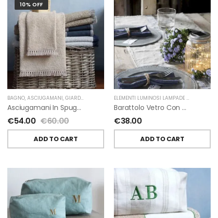
10% OFF
BAGNO
,
ASCIUGAMANI
,
GIARDINO SEGRETO
ELEMENTI LUMINOSI LAMPADE E LED
,
NATAL
Asciugamani In Spugna E Nappe Di Giardino Segreto
Barattolo Vetro Con Corda Energia Solare Esterno D11 H15.6 Cm
€
54.00
€
60.00
€
38.00
ADD TO CART
ADD TO CART