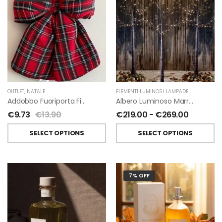
OUTLET
,
NATALE
ELEMENTI LUMINOSI LAMPADE E LED
,
NATAL
Addobbo Fuoriporta Fiocco In Velluto Rosso O In Tartan
Albero Luminoso Marrone Interno-Esterno Di Fiorirà Un Giardino
€
9.73
€
13.90
€
219.00
-
€
269.00
SELECT OPTIONS
SELECT OPTIONS
7% OFF