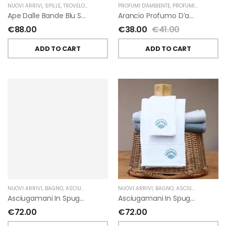
NUOVI ARRIVI
,
SPILLE
,
TROVELORE
PROFUMI D'AMBIENTE
,
PROFUMI D'AMBIENTE FIORIRA' UN GIARDINO
Ape Dalle Bande Blu Spilla Decorata A Mano Di Trovelore
Arancio Profumo D’ambiente Di Fiorirà Un Giardino
€
88.00
€
38.00
€
41.00
ADD TO CART
ADD TO CART
NUOVI ARRIVI
,
BAGNO
,
ASCIUGAMANI
,
GIARDINO SEGRETO
NUOVI ARRIVI
,
BAGNO
,
ASCIUGAMANI
,
GIA
Asciugamani In Spugna Con Fiori In Lino Applicati Di Giardino Segreto.
Asciugamani In Spugna Con Ricami Marini Di Giardino Segreto.
€
72.00
€
72.00