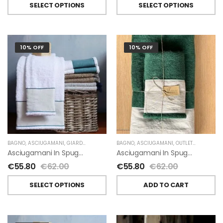
SELECT OPTIONS
SELECT OPTIONS
10% OFF
10% OFF
BAGNO
,
ASCIUGAMANI
,
GIARDINO SEGRETO
BAGNO
,
ASCIUGAMANI
,
OUTLET
,
GIARDINO 
Asciugamani In Spugna E Lino Di Giardino Segreto
Asciugamani In Spugna E Lino Di Giardino Segreto
€
55.80
€
62.00
€
55.80
€
62.00
SELECT OPTIONS
ADD TO CART