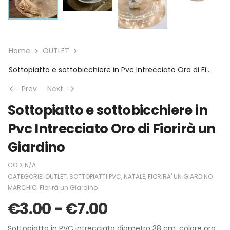
Home
OUTLET
Sottopiatto e sottobicchiere in Pvc Intrecciato Oro di Fiorirà un Giardino
Prev
Next
Sottopiatto e sottobicchiere in
Pvc Intrecciato Oro di Fiorirà un
Giardino
COD:
N/A
CATEGORIE:
OUTLET
,
SOTTOPIATTI PVC
,
NATALE
,
FIORIRA' UN GIARDINO
MARCHIO:
Fiorirà un Giardino
€
3.00
-
€
7.00
Sottopiatto in PVC intrecciato diametro 38 cm, colore oro.