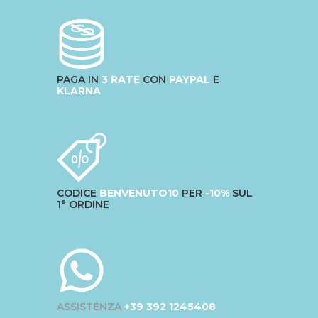
PAGA IN
3 RATE
CON
PAYPAL
E
KLARNA
CODICE
BENVENUTO10
PER
-10%
SUL
1° ORDINE
ASSISTENZA
+39 392 1245408