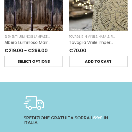
ELEMENTI LUMINOSI LAMPADE E LED
,
NATALE
,
TOVAGLIE IN VINILE
FIORIRA' UN GIARDINO
,
NATALE
,
FIORIRA' UN GIARDINO
Albero Luminoso Marrone Interno-Esterno Di Fiorirà Un Giardino
Tovaglia Vinile Impermeabile Pizzo Oro Di Fiorirà Un Giardino
€
219.00
-
€
269.00
€
70.00
SELECT OPTIONS
ADD TO CART
SPEDIZIONE GRATUITA SOPRA I
69€
IN
ITALIA