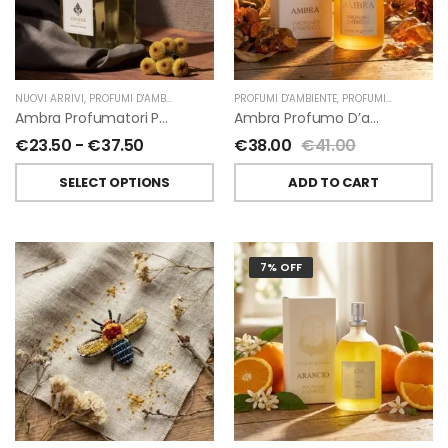
NUOVI ARRIVI
,
PROFUMI D'AMBIENTE
,
PROFUMATORI A BASTONCINI
PROFUMI D'AMBIENTE
,
,
PROFUMI D'AMBIENTE FIORIRA' UN GIARDINO
CHIARA FIRENZE
Ambra Profumatori Per Ambiente A Bastoncini Di Chiara Firenze
Ambra Profumo D’ambiente Di Fiorirà Un Giardino
€
23.50
-
€
37.50
€
38.00
€
41.00
SELECT OPTIONS
ADD TO CART
7% OFF