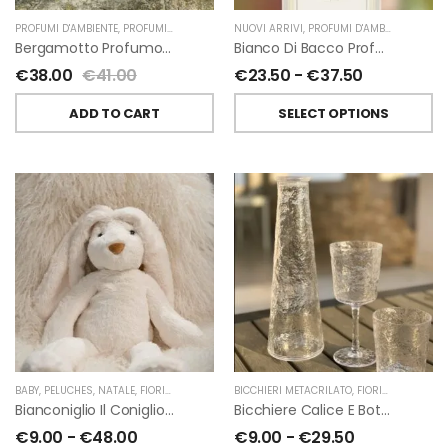
PROFUMI D'AMBIENTE
,
PROFUMI D'AMBIENTE FIORIRA' UN GIARDINO
NUOVI ARRIVI
,
PROFUMI D'AMBIENTE
,
FIORIRA' UN GIARDI
,
PROFU
Bergamotto Profumo D’ambiente Di Fiorirà Un Giardino
Bianco Di Bacco Profumatori Per Ambiente A Bastoncini Di Chiara Firenze
€
38.00
€
41.00
€
23.50
-
€
37.50
ADD TO CART
SELECT OPTIONS
BABY
,
PELUCHES
,
NATALE
,
FIORIRA' UN GIARDINO
BICCHIERI METACRILATO
,
FIORIRA' UN GIARDINO
Bianconiglio Il Coniglio Dalle Lunghe Orecchie H50 Cm Di Fiorirà Un Giardino
Bicchiere Calice E Bottiglia Metacrilati Effetto Martellato Trasparente Di Fiorirà Un Giardino
€
9.00
-
€
48.00
€
9.00
-
€
29.50