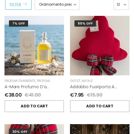
FILTER
7% OFF
50% OFF
PROFUMI D'AMBIENTE
,
PROFUMI D'AMBIENTE FIORIRA' UN GIARDINO
OUTLET
,
NATALE
,
FIORIRA' UN GIARDI
A-Mare Profumo D’ambiente Di Fiorirà Un Giardino
Addobbo Fuoriporta Alberello Velluto Rosso Con Fiocchetto Tartan
€
38.00
€
41.00
€
7.95
€
15.90
ADD TO CART
ADD TO CART
30% OFF