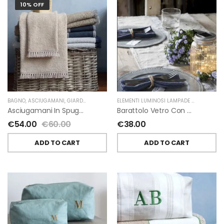
10% OFF
BAGNO
,
ASCIUGAMANI
,
GIARDINO SEGRETO
ELEMENTI LUMINOSI LAMPADE E LED
,
NATAL
Asciugamani In Spugna E Nappe Di Giardino Segreto
Barattolo Vetro Con Corda Energia Solare Esterno D11 H15.6 Cm
€
54.00
€
60.00
€
38.00
ADD TO CART
ADD TO CART