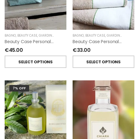
BAGNO
,
BEAUTY CASE
,
GIARDINO SEGRETO
BAGNO
,
BEAUTY CASE
,
GIARDINO SEGRETO
Beauty Case Personalizzati In Lino Resinato Antimacchia Giardino Segreto
Beauty Case Personalizzati In Lino Rigato Giardino Segreto
€
45.00
€
33.00
SELECT OPTIONS
SELECT OPTIONS
7% OFF