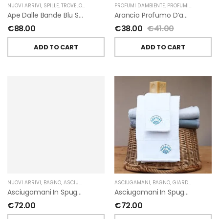
NUOVI ARRIVI
,
SPILLE
,
TROVELORE
PROFUMI D'AMBIENTE
,
PROFUMI D'AMBIENTE FIORIRA' UN GIARDINO
Ape Dalle Bande Blu Spilla Decorata A Mano Di Trovelore
Arancio Profumo D’ambiente Di Fiorirà Un Giardino
€
88.00
€
38.00
€
41.00
ADD TO CART
ADD TO CART
NUOVI ARRIVI
,
BAGNO
,
ASCIUGAMANI
,
GIARDINO SEGRETO
ASCIUGAMANI
,
BAGNO
,
GIARDINO SEGRETO
Asciugamani In Spugna Con Fiori In Lino Applicati Di Giardino Segreto.
Asciugamani In Spugna Con Ricami Marini Di Giardino Segreto.
€
72.00
€
72.00