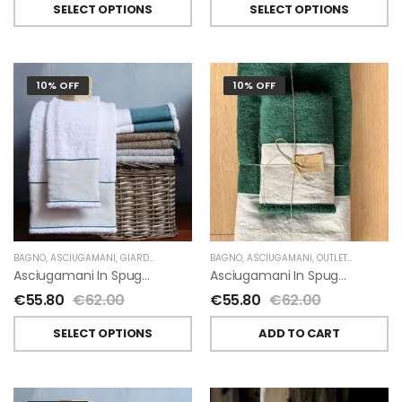
SELECT OPTIONS
SELECT OPTIONS
10% OFF
10% OFF
BAGNO
,
ASCIUGAMANI
,
GIARDINO SEGRETO
BAGNO
,
ASCIUGAMANI
,
OUTLET
,
GIARDINO 
Asciugamani In Spugna E Lino Di Giardino Segreto
Asciugamani In Spugna E Lino Di Giardino Segreto
€
55.80
€
62.00
€
55.80
€
62.00
SELECT OPTIONS
ADD TO CART