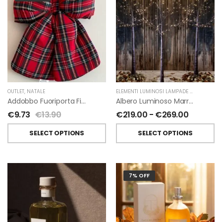
OUTLET
,
NATALE
ELEMENTI LUMINOSI LAMPADE E LED
,
NATAL
Addobbo Fuoriporta Fiocco In Velluto Rosso O In Tartan
Albero Luminoso Marrone Interno-Esterno Di Fiorirà Un Giardino
€
9.73
€
13.90
€
219.00
-
€
269.00
SELECT OPTIONS
SELECT OPTIONS
7% OFF