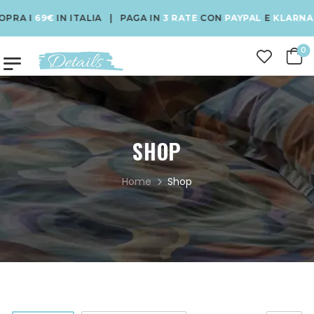
69€
IN ITALIA | PAGA IN
3 RATE
CON
PAYPAL
E
KLARNA
| USA 
0
SHOP
Home
Shop