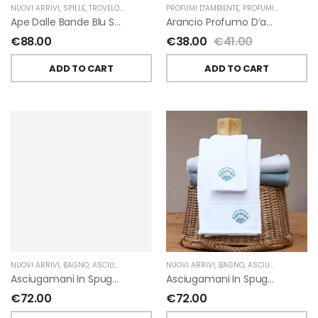
NUOVI ARRIVI
,
SPILLE
,
TROVELORE
PROFUMI D'AMBIENTE
,
PROFUMI D'AMBIENTE FIORIRA' UN GIARDINO
Ape Dalle Bande Blu Spilla Decorata A Mano Di Trovelore
Arancio Profumo D’ambiente Di Fiorirà Un Giardino
€
88.00
€
38.00
€
41.00
ADD TO CART
ADD TO CART
NUOVI ARRIVI
,
BAGNO
,
ASCIUGAMANI
,
GIARDINO SEGRETO
NUOVI ARRIVI
,
BAGNO
,
ASCIUGAMANI
,
GIA
Asciugamani In Spugna Con Fiori In Lino Applicati Di Giardino Segreto.
Asciugamani In Spugna Con Ricami Marini Di Giardino Segreto.
€
72.00
€
72.00