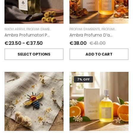
NUOVI ARRIVI
,
PROFUMI D'AMBIENTE
,
PROFUMATORI A BASTONCINI
PROFUMI D'AMBIENTE
,
,
PROFUMI D'AMBIENTE FIORIRA' UN GIARDINO
CHIARA FIRENZE
Ambra Profumatori Per Ambiente A Bastoncini Di Chiara Firenze
Ambra Profumo D’ambiente Di Fiorirà Un Giardino
€
23.50
-
€
37.50
€
38.00
€
41.00
SELECT OPTIONS
ADD TO CART
7% OFF