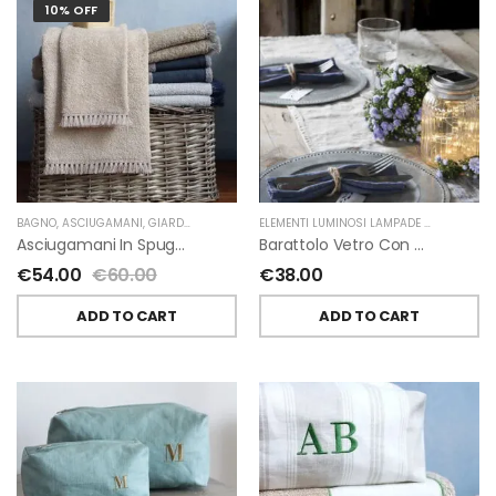
10% OFF
BAGNO
,
ASCIUGAMANI
,
GIARDINO SEGRETO
ELEMENTI LUMINOSI LAMPADE E LED
,
NATAL
Asciugamani In Spugna E Nappe Di Giardino Segreto
Barattolo Vetro Con Corda Energia Solare Esterno D11 H15.6 Cm
€
54.00
€
60.00
€
38.00
ADD TO CART
ADD TO CART