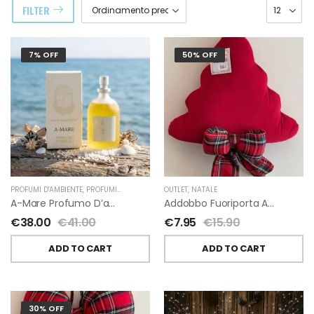
FILTER
7% OFF
50% OFF
PROFUMI D'AMBIENTE
,
PROFUMI D'AMBIENTE FIORIRA' UN GIARDINO
OUTLET
,
NATALE
,
FIORIRA' UN GIARDI
A-Mare Profumo D’ambiente Di Fiorirà Un Giardino
Addobbo Fuoriporta Alberello Velluto Rosso Con Fiocchetto Tartan
€
38.00
€
41.00
€
7.95
€
15.90
ADD TO CART
ADD TO CART
30% OFF