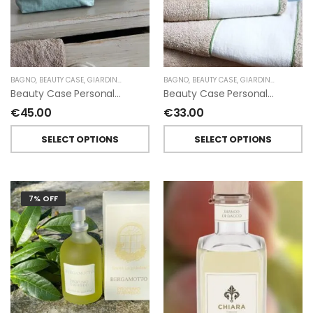
BAGNO
,
BEAUTY CASE
,
GIARDINO SEGRETO
BAGNO
,
BEAUTY CASE
,
GIARDINO SEGRETO
Beauty Case Personalizzati In Lino Resinato Antimacchia Giardino Segreto
Beauty Case Personalizzati In Lino Rigato Giardino Segreto
€
45.00
€
33.00
SELECT OPTIONS
SELECT OPTIONS
7% OFF