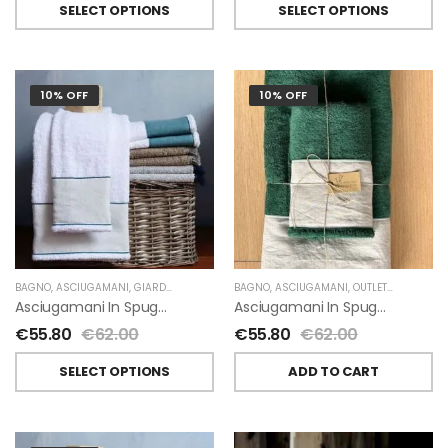
SELECT OPTIONS
SELECT OPTIONS
10% OFF
10% OFF
BAGNO
,
ASCIUGAMANI
,
GIARDINO SEGRETO
BAGNO
,
ASCIUGAMANI
,
OUTLET
,
GIARDINO 
Asciugamani In Spugna E Lino Di Giardino Segreto
Asciugamani In Spugna E Lino Di Giardino Segreto
€
55.80
€
62.00
€
55.80
€
62.00
SELECT OPTIONS
ADD TO CART