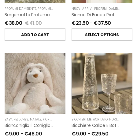
PROFUMI D'AMBIENTE
,
PROFUMI D'AMBIENTE FIORIRA' UN GIARDINO
NUOVI ARRIVI
,
PROFUMI D'AMBIENTE
,
FIORIRA' UN GIARDI
,
PROFU
Bergamotto Profumo D’ambiente Di Fiorirà Un Giardino
Bianco Di Bacco Profumatori Per Ambiente A Bastoncini Di Chiara Firenze
€
38.00
€
41.00
€
23.50
-
€
37.50
ADD TO CART
SELECT OPTIONS
BABY
,
PELUCHES
,
NATALE
,
FIORIRA' UN GIARDINO
BICCHIERI METACRILATO
,
FIORIRA' UN GIARDINO
Bianconiglio Il Coniglio Dalle Lunghe Orecchie H50 Cm Di Fiorirà Un Giardino
Bicchiere Calice E Bottiglia Metacrilati Effetto Martellato Trasparente Di Fiorirà Un Giardino
€
9.00
-
€
48.00
€
9.00
-
€
29.50