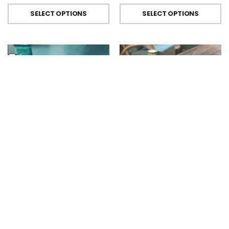
SELECT OPTIONS
SELECT OPTIONS
BICCHIERI METACRILATO
,
FIORIRA' UN GIARDINO
BICCHIERI METACRILATO
,
FIORIRA' UN GIARDINO
Bicchiere Calice E Bottiglia Metacrilati Effetto Martellato Turchese Di Fiorirà Un Giardino
Bicchiere Calice E Bottiglia Metacrilati Effetto Martellato Verde Di Fiorirà Un Giardino
€
9.00
-
€
29.50
€
9.00
-
€
29.50
SELECT OPTIONS
SELECT OPTIONS