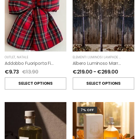
OUTLET
,
NATALE
ELEMENTI LUMINOSI LAMPADE E LED
,
NATAL
Addobbo Fuoriporta Fiocco In Velluto Rosso O In Tartan
Albero Luminoso Marrone Interno-Esterno Di Fiorirà Un Giardino
€
9.73
€
13.90
€
219.00
-
€
269.00
SELECT OPTIONS
SELECT OPTIONS
7% OFF