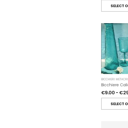
SELECT 
BICCHIERI METACR
€
9.00
-
€
2
SELECT 