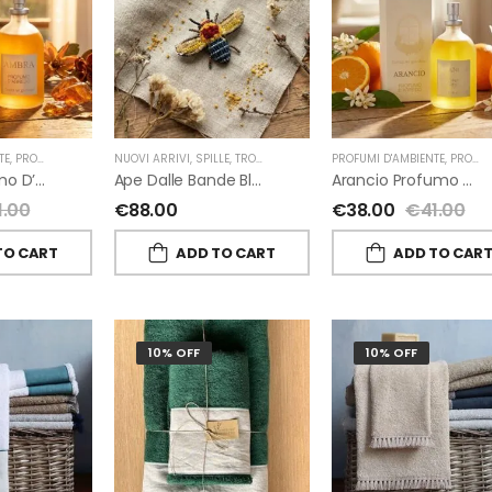
TE
,
PROFUMI D'AMBIENTE FIORIRA' UN GIARDINO
NUOVI ARRIVI
,
SPILLE
,
TROVELORE
,
FIORIRA' UN GIARDINO
PROFUMI D'AMBIENTE
,
PROFUMI D'AMBIENTE FIORIRA' UN GIARDINO
Ambra Profumo D’ambiente Di Fiorirà Un Giardino
Ape Dalle Bande Blu Spilla Decorata A Mano Di Trovelore
Arancio Profumo D’ambiente Di Fiorirà Un Giardino
1.00
€
88.00
€
38.00
€
41.00
TO CART
ADD TO CART
ADD TO CAR
10% OFF
10% OFF