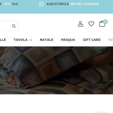
R
-10%
SUL
ASSISTENZA
+39 392 1245408
0
LLE
TAVOLA
NATALE
PASQUA
GIFT CARD
B