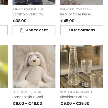
ELEMENTI LUMINOSI LAMPADE E LED
,
NATALE
BAGNO
,
FIORIRA' UN GIARDINO
,
BEAUTY CASE
,
GIARDINO SEGRETO
Barattolo Vetro Con Corda Energia Solare Esterno D11 H15.6 Cm
Beauty Case Personalizzati In Lino Resinato Antimacchia Giardino Segreto
€
38.00
€
45.00
T
ADD TO CART
SELECT OPTIONS
ORIRA' UN GIARDINO
,
PROFUMATORI A BASTONCINI
BABY
,
PELUCHES
,
NATALE
,
FIORIRA' UN GIARDINO
,
CHIARA FIRENZE
BICCHIERI METACRILATO
,
FIORIRA' UN GIARDINO
Bianconiglio Il Coniglio Dalle Lunghe Orecchie H50 Cm Di Fiorirà Un Giardino
Bicchiere Calice E Bottiglia Metacrilati Effetto Martellato Trasparente Di Fiorirà Un Giardino
€
9.00
-
€
48.00
€
9.00
-
€
29.50