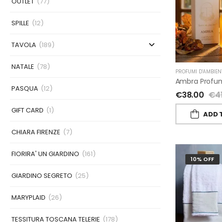
OUTLET
(77)
SPILLE
(12)
TAVOLA
(189)
NATALE
(78)
PROFUMI D'AMBIEN
PASQUA
(12)
€
38.00
€
4
GIFT CARD
(1)
ADD 
CHIARA FIRENZE
(7)
FIORIRA' UN GIARDINO
(161)
10% OFF
GIARDINO SEGRETO
(25)
MARYPLAID
(26)
TESSITURA TOSCANA TELERIE
(178)