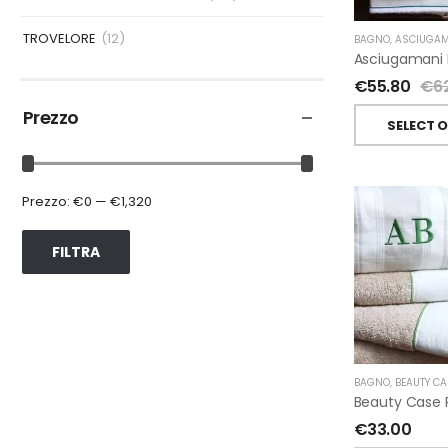
TROVELORE
(12)
BAGNO
,
ASCIUGAM
€
55.80
€
6
Prezzo
SELECT 
Prezzo:
€0
—
€1,320
FILTRA
BAGNO
,
BEAUTY CA
€
33.00