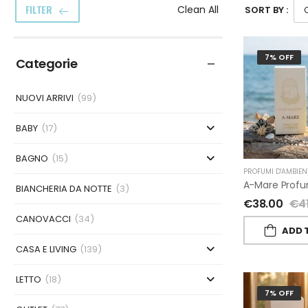
FILTER
Clean All
SORT BY :
7% OFF
Categorie
NUOVI ARRIVI
(99)
BABY
(17)
BAGNO
(15)
PROFUMI D'AMBIEN
BIANCHERIA DA NOTTE
(3)
€
38.00
€
4
CANOVACCI
(34)
ADD 
CASA E LIVING
(139)
LETTO
(18)
7% OFF