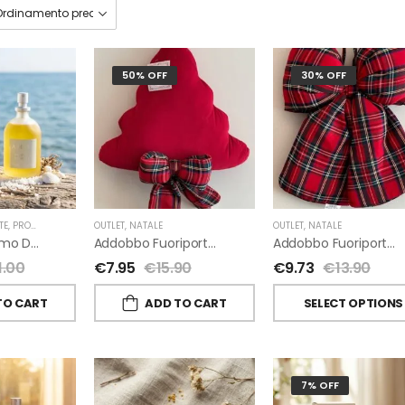
50% OFF
30% OFF
TE
,
PROFUMI D'AMBIENTE FIORIRA' UN GIARDINO
OUTLET
,
NATALE
,
FIORIRA' UN GIARDINO
OUTLET
,
NATALE
A-Mare Profumo D’ambiente Di Fiorirà Un Giardino
Addobbo Fuoriporta Alberello Velluto Rosso Con Fiocchetto Tartan
Addobbo Fuoriporta Fiocco In Velluto Rosso O In Tartan
1.00
€
7.95
€
15.90
€
9.73
€
13.90
TO CART
ADD TO CART
SELECT OPTIONS
7% OFF