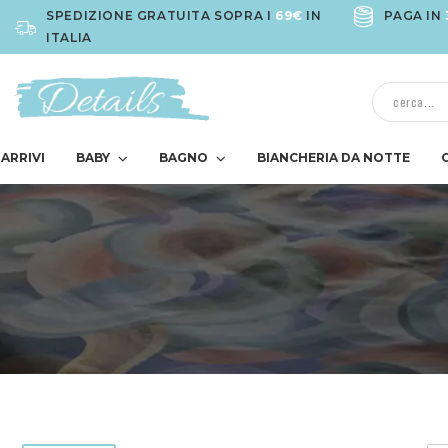
SPEDIZIONE GRATUITA SOPRA I
69€
IN
PAGA IN
ITALIA
ARRIVI
BABY
BAGNO
BIANCHERIA DA NOTTE