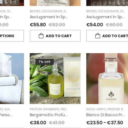
ANI
,
GIARDINO SEGRETO
BAGNO
,
ASCIUGAMANI
,
OUTLET
,
GIARDINO SEGRETO
BAGNO
,
ASCIUGAMANI
,
GIARDINO SEGRETO
Asciugamani In Spugna E Lino Di Giardino Segreto
Asciugamani In Spugna E Lino Di Giardino Segreto
Asciugamani In Spugna E Nappe Di Giardino Segreto
2.00
€
55.80
€
62.00
€
54.00
€
60.00
OPTIONS
ADD TO CART
ADD TO CAR
7% OFF
SE
,
GIARDINO SEGRETO
PROFUMI D'AMBIENTE
,
PROFUMI D'AMBIENTE FIORIRA' UN GIARDINO
NUOVI ARRIVI
,
PROFUMI D'AMBIENTE
,
FI
Beauty Case Personalizzati In Lino Rigato Giardino Segreto
Bergamotto Profumo D’ambiente Di Fiorirà Un Giardino
Bianco Di Bacco Profumatori Per Ambiente A Bastoncini Di Chiara Firenze
€
38.00
€
41.00
€
23.50
-
€
37.50