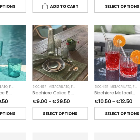
OPTIONS
ADD TO CART
SELECT OPTIONS
ILATO
,
FIORIRA' UN GIARDINO
BICCHIERI METACRILATO
,
FIORIRA' UN GIARDINO
BICCHIERI METACRILATO
,
FIORIRA' UN GIARDINO
Bicchiere Calice E Bottiglia Metacrilati Effetto Martellato Turchese Di Fiorirà Un Giardino
Bicchiere Calice E Bottiglia Metacrilati Effetto Martellato Verde Di Fiorirà Un Giardino
Bicchiere Metacrilato Diamante Di Fiorirà Un Giardino
9.50
€
9.00
-
€
29.50
€
10.50
-
€
12.50
OPTIONS
SELECT OPTIONS
SELECT OPTIONS