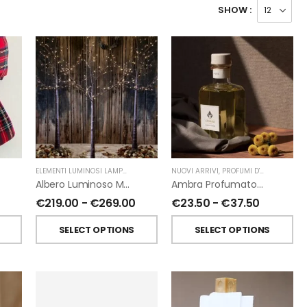
SHOW :
ELEMENTI LUMINOSI LAMPADE E LED
,
NATALE
NUOVI ARRIVI
,
FIORIRA' UN GIARDINO
,
PROFUMI D'AMBIENTE
,
PR
Albero Luminoso Marrone Interno-Esterno Di Fiorirà Un Giardino
Ambra Profumatori Per Ambiente A Bastoncini Di Chiara Firenze
€
219.00
-
€
269.00
€
23.50
-
€
37.50
SELECT OPTIONS
SELECT OPTIONS