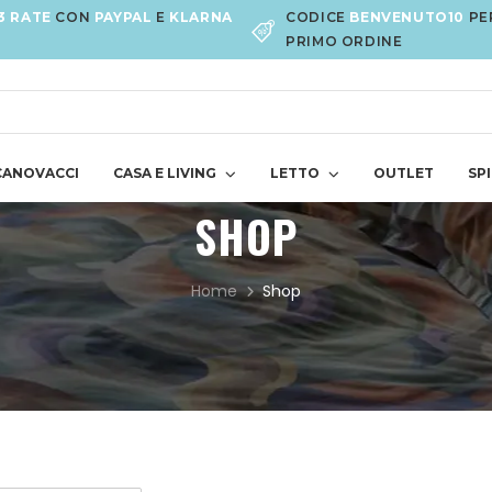
3 RATE
CON
PAYPAL
E
KLARNA
CODICE
BENVENUTO10
PE
PRIMO ORDINE
CANOVACCI
CASA E LIVING
LETTO
OUTLET
SPI
SHOP
Home
Shop