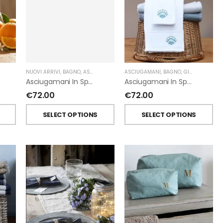
NUOVI ARRIVI
,
BAGNO
,
ASCIUGAMANI
,
FIORIRA' UN GIARDINO
,
GIARDINO SEGRETO
ASCIUGAMANI
,
BAGNO
,
GIARDINO SEGRETO
Asciugamani In Spugna Con Fiori In Lino Applicati Di Giardino Segreto.
Asciugamani In Spugna Con Ricami Marini Di Giardino Segreto.
€
72.00
€
72.00
T
SELECT OPTIONS
SELECT OPTIONS