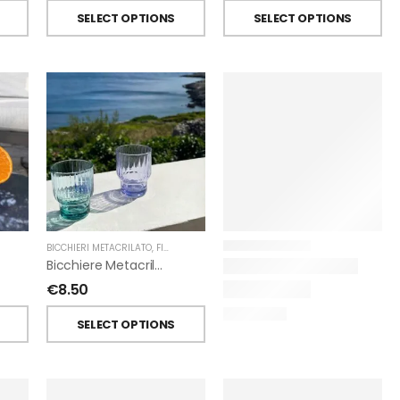
SELECT OPTIONS
SELECT OPTIONS
BICCHIERI METACRILATO
,
FIORIRA' UN GIARDINO
Bicchiere Metacrilato Righe Impilabile Di Fiorirà Un Giardino
€
8.50
SELECT OPTIONS