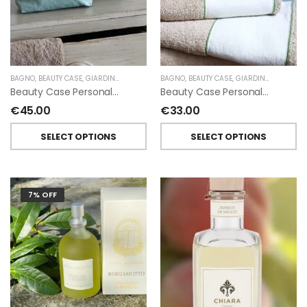
BAGNO
,
BEAUTY CASE
,
GIARDINO SEGRETO
BAGNO
,
BEAUTY CASE
,
GIARDINO SEGRETO
Beauty Case Personalizzati In Lino Resinato Antimacchia Giardino Segreto
Beauty Case Personalizzati In Lino Rigato Giardino Segreto
€
45.00
€
33.00
SELECT OPTIONS
SELECT OPTIONS
7% OFF