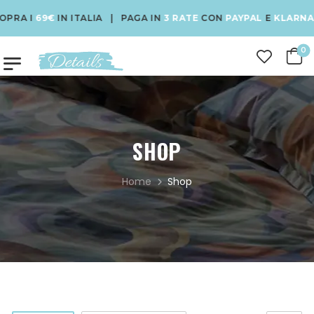
69€
IN ITALIA | PAGA IN
3 RATE
CON
PAYPAL
E
KLARNA
| USA 
0
SHOP
Home
Shop