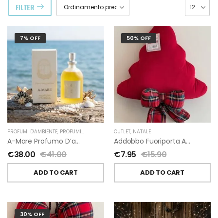
FILTER
7% OFF
50% OFF
PROFUMI D'AMBIENTE
,
PROFUMI D'AMBIENTE FIORIRA' UN GIARDINO
OUTLET
,
NATALE
,
FIORIRA' UN GIARDI
A-Mare Profumo D’ambiente Di Fiorirà Un Giardino
Addobbo Fuoriporta Alberello Velluto Rosso Con Fiocchetto Tartan
€
38.00
€
41.00
€
7.95
€
15.90
ADD TO CART
ADD TO CART
30% OFF