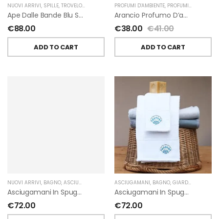
NUOVI ARRIVI
,
SPILLE
,
TROVELORE
PROFUMI D'AMBIENTE
,
PROFUMI D'AMBIENTE FIORIRA' UN GIARDINO
Ape Dalle Bande Blu Spilla Decorata A Mano Di Trovelore
Arancio Profumo D’ambiente Di Fiorirà Un Giardino
€
88.00
€
38.00
€
41.00
ADD TO CART
ADD TO CART
NUOVI ARRIVI
,
BAGNO
,
ASCIUGAMANI
,
GIARDINO SEGRETO
ASCIUGAMANI
,
BAGNO
,
GIARDINO SEGRETO
Asciugamani In Spugna Con Fiori In Lino Applicati Di Giardino Segreto.
Asciugamani In Spugna Con Ricami Marini Di Giardino Segreto.
€
72.00
€
72.00