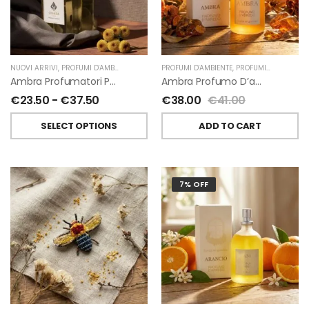
NUOVI ARRIVI
,
PROFUMI D'AMBIENTE
,
PROFUMATORI A BASTONCINI
PROFUMI D'AMBIENTE
,
,
PROFUMI D'AMBIENTE FIORIRA' UN GIARDINO
CHIARA FIRENZE
Ambra Profumatori Per Ambiente A Bastoncini Di Chiara Firenze
Ambra Profumo D’ambiente Di Fiorirà Un Giardino
€
23.50
-
€
37.50
€
38.00
€
41.00
SELECT OPTIONS
ADD TO CART
7% OFF