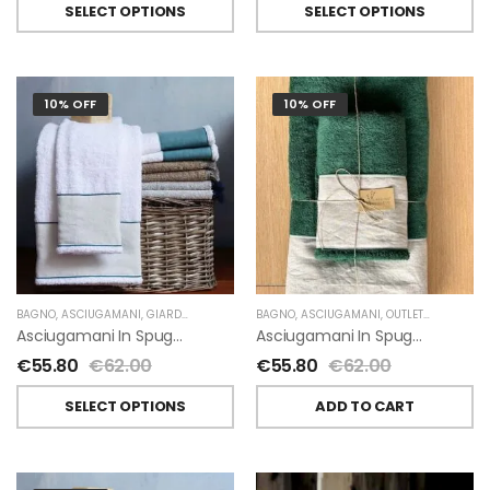
SELECT OPTIONS
SELECT OPTIONS
10% OFF
10% OFF
BAGNO
,
ASCIUGAMANI
,
GIARDINO SEGRETO
BAGNO
,
ASCIUGAMANI
,
OUTLET
,
GIARDINO 
Asciugamani In Spugna E Lino Di Giardino Segreto
Asciugamani In Spugna E Lino Di Giardino Segreto
€
55.80
€
62.00
€
55.80
€
62.00
SELECT OPTIONS
ADD TO CART