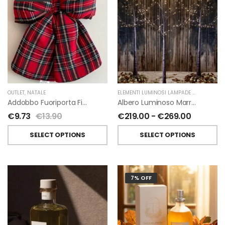
OUTLET
,
NATALE
ELEMENTI LUMINOSI LAMPADE E LED
,
NATAL
Addobbo Fuoriporta Fiocco In Velluto Rosso O In Tartan
Albero Luminoso Marrone Interno-Esterno Di Fiorirà Un Giardino
€
9.73
€
13.90
€
219.00
-
€
269.00
SELECT OPTIONS
SELECT OPTIONS
7% OFF