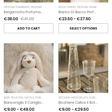
PROFUMI D'AMBIENTE
,
PROFUMI D'AMBIENTE FIORIRA' UN GIARDINO
NUOVI ARRIVI
,
PROFUMI D'AMBIENTE
,
FIORIRA' UN GIARDI
,
PROFU
Bergamotto Profumo D’ambiente Di Fiorirà Un Giardino
Bianco Di Bacco Profumatori Per Ambiente A Bastoncini Di Chiara Firenze
€
38.00
€
41.00
€
23.50
-
€
37.50
ADD TO CART
SELECT OPTIONS
BABY
,
PELUCHES
,
NATALE
,
FIORIRA' UN GIARDINO
BICCHIERI METACRILATO
,
FIORIRA' UN GIARDINO
Bianconiglio Il Coniglio Dalle Lunghe Orecchie H50 Cm Di Fiorirà Un Giardino
Bicchiere Calice E Bottiglia Metacrilati Effetto Martellato Trasparente Di Fiorirà Un Giardino
€
9.00
-
€
48.00
€
9.00
-
€
29.50