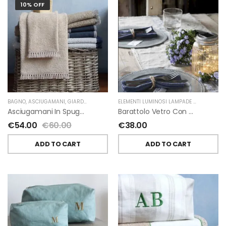
10% OFF
BAGNO
,
ASCIUGAMANI
,
GIARDINO SEGRETO
ELEMENTI LUMINOSI LAMPADE E LED
,
NATAL
Asciugamani In Spugna E Nappe Di Giardino Segreto
Barattolo Vetro Con Corda Energia Solare Esterno D11 H15.6 Cm
€
54.00
€
60.00
€
38.00
ADD TO CART
ADD TO CART