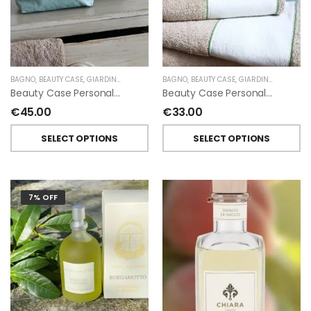
BAGNO
,
BEAUTY CASE
,
GIARDINO SEGRETO
BAGNO
,
BEAUTY CASE
,
GIARDINO SEGRETO
Beauty Case Personalizzati In Lino Resinato Antimacchia Giardino Segreto
Beauty Case Personalizzati In Lino Rigato Giardino Segreto
€
45.00
€
33.00
SELECT OPTIONS
SELECT OPTIONS
7% OFF