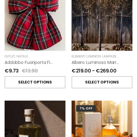
OUTLET
,
NATALE
ELEMENTI LUMINOSI LAMPADE E LED
,
NATAL
Addobbo Fuoriporta Fiocco In Velluto Rosso O In Tartan
Albero Luminoso Marrone Interno-Esterno Di Fiorirà Un Giardino
€
9.73
€
13.90
€
219.00
-
€
269.00
SELECT OPTIONS
SELECT OPTIONS
7% OFF