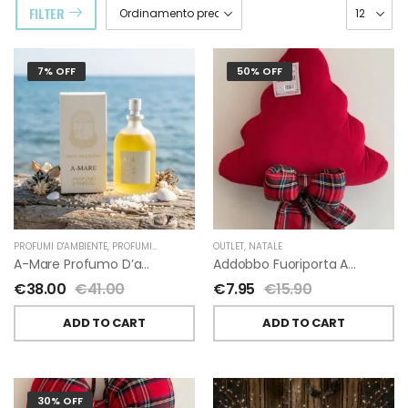
FILTER
7% OFF
50% OFF
PROFUMI D'AMBIENTE
,
PROFUMI D'AMBIENTE FIORIRA' UN GIARDINO
OUTLET
,
NATALE
,
FIORIRA' UN GIARDI
A-Mare Profumo D’ambiente Di Fiorirà Un Giardino
Addobbo Fuoriporta Alberello Velluto Rosso Con Fiocchetto Tartan
€
38.00
€
41.00
€
7.95
€
15.90
ADD TO CART
ADD TO CART
30% OFF