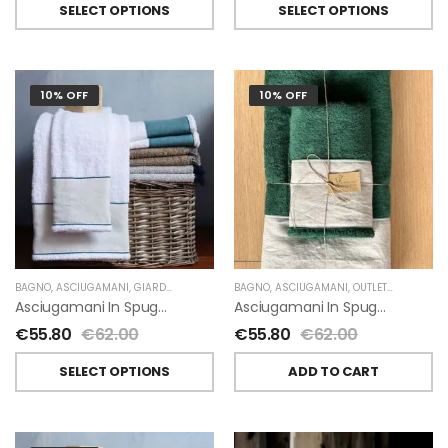
SELECT OPTIONS
SELECT OPTIONS
10% OFF
10% OFF
BAGNO
,
ASCIUGAMANI
,
GIARDINO SEGRETO
BAGNO
,
ASCIUGAMANI
,
OUTLET
,
GIARDINO 
Asciugamani In Spugna E Lino Di Giardino Segreto
Asciugamani In Spugna E Lino Di Giardino Segreto
€
55.80
€
62.00
€
55.80
€
62.00
SELECT OPTIONS
ADD TO CART