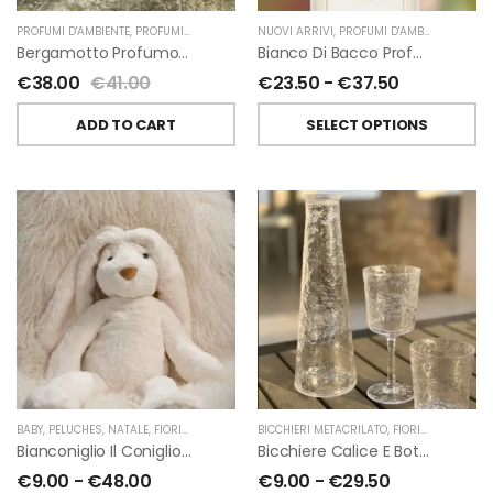
PROFUMI D'AMBIENTE
,
PROFUMI D'AMBIENTE FIORIRA' UN GIARDINO
NUOVI ARRIVI
,
PROFUMI D'AMBIENTE
,
FIORIRA' UN GIARDI
,
PROFU
Bergamotto Profumo D’ambiente Di Fiorirà Un Giardino
Bianco Di Bacco Profumatori Per Ambiente A Bastoncini Di Chiara Firenze
€
38.00
€
41.00
€
23.50
-
€
37.50
ADD TO CART
SELECT OPTIONS
BABY
,
PELUCHES
,
NATALE
,
FIORIRA' UN GIARDINO
BICCHIERI METACRILATO
,
FIORIRA' UN GIARDINO
Bianconiglio Il Coniglio Dalle Lunghe Orecchie H50 Cm Di Fiorirà Un Giardino
Bicchiere Calice E Bottiglia Metacrilati Effetto Martellato Trasparente Di Fiorirà Un Giardino
€
9.00
-
€
48.00
€
9.00
-
€
29.50