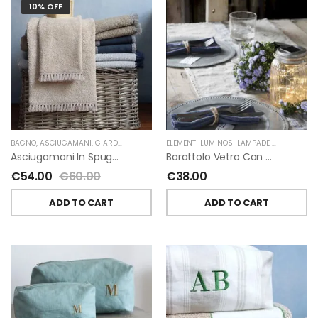
10% OFF
BAGNO
,
ASCIUGAMANI
,
GIARDINO SEGRETO
ELEMENTI LUMINOSI LAMPADE E LED
,
NATAL
Asciugamani In Spugna E Nappe Di Giardino Segreto
Barattolo Vetro Con Corda Energia Solare Esterno D11 H15.6 Cm
€
54.00
€
60.00
€
38.00
ADD TO CART
ADD TO CART