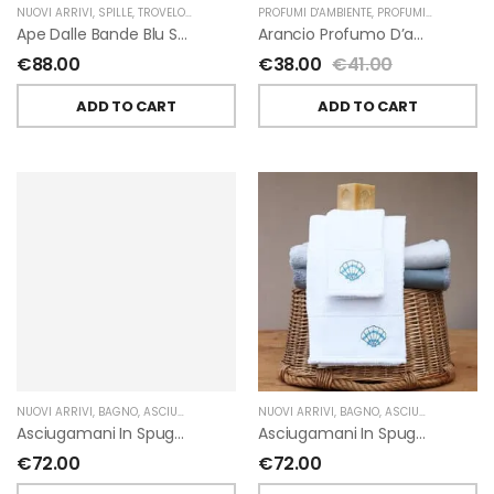
NUOVI ARRIVI
,
SPILLE
,
TROVELORE
PROFUMI D'AMBIENTE
,
PROFUMI D'AMBIENTE FIORIRA' UN GIARDINO
Ape Dalle Bande Blu Spilla Decorata A Mano Di Trovelore
Arancio Profumo D’ambiente Di Fiorirà Un Giardino
€
88.00
€
38.00
€
41.00
ADD TO CART
ADD TO CART
NUOVI ARRIVI
,
BAGNO
,
ASCIUGAMANI
,
GIARDINO SEGRETO
NUOVI ARRIVI
,
BAGNO
,
ASCIUGAMANI
,
GIA
Asciugamani In Spugna Con Fiori In Lino Applicati Di Giardino Segreto.
Asciugamani In Spugna Con Ricami Marini Di Giardino Segreto.
€
72.00
€
72.00