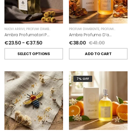
NUOVI ARRIVI
,
PROFUMI D'AMBIENTE
,
PROFUMATORI A BASTONCINI
PROFUMI D'AMBIENTE
,
,
PROFUMI D'AMBIENTE FIORIRA' UN GIARDINO
CHIARA FIRENZE
Ambra Profumatori Per Ambiente A Bastoncini Di Chiara Firenze
Ambra Profumo D’ambiente Di Fiorirà Un Giardino
€
23.50
-
€
37.50
€
38.00
€
41.00
SELECT OPTIONS
ADD TO CART
7% OFF