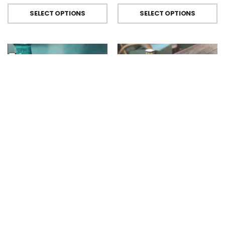
SELECT OPTIONS
SELECT OPTIONS
BICCHIERI METACRILATO
,
FIORIRA' UN GIARDINO
BICCHIERI METACRILATO
,
FIORIRA' UN GIARDINO
Bicchiere Calice E Bottiglia Metacrilati Effetto Martellato Turchese Di Fiorirà Un Giardino
Bicchiere Calice E Bottiglia Metacrilati Effetto Martellato Verde Di Fiorirà Un Giardino
€
9.00
-
€
29.50
€
9.00
-
€
29.50
SELECT OPTIONS
SELECT OPTIONS