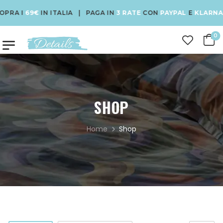
69€
IN ITALIA | PAGA IN
3 RATE
CON
PAYPAL
E
KLARNA
| USA 
0
SHOP
Home
Shop