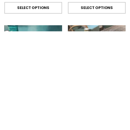
SELECT OPTIONS
SELECT OPTIONS
BICCHIERI METACRILATO
,
FIORIRA' UN GIARDINO
BICCHIERI METACRILATO
,
FIORIRA' UN GIARDINO
Bicchiere Calice E Bottiglia Metacrilati Effetto Martellato Turchese Di Fiorirà Un Giardino
Bicchiere Calice E Bottiglia Metacrilati Effetto Martellato Verde Di Fiorirà Un Giardino
€
9.00
-
€
29.50
€
9.00
-
€
29.50
SELECT OPTIONS
SELECT OPTIONS