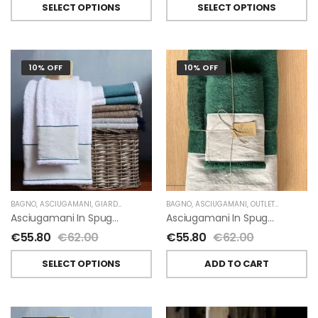
SELECT OPTIONS
SELECT OPTIONS
10% OFF
10% OFF
BAGNO
,
ASCIUGAMANI
,
GIARDINO SEGRETO
BAGNO
,
ASCIUGAMANI
,
OUTLET
,
GIARDINO 
Asciugamani In Spugna E Lino Di Giardino Segreto
Asciugamani In Spugna E Lino Di Giardino Segreto
€
55.80
€
62.00
€
55.80
€
62.00
SELECT OPTIONS
ADD TO CART