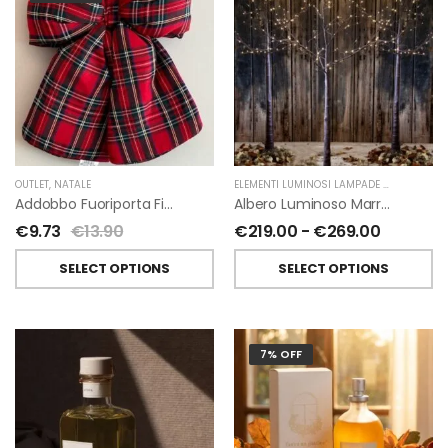
OUTLET
,
NATALE
ELEMENTI LUMINOSI LAMPADE E LED
,
NATAL
Addobbo Fuoriporta Fiocco In Velluto Rosso O In Tartan
Albero Luminoso Marrone Interno-Esterno Di Fiorirà Un Giardino
€
9.73
€
13.90
€
219.00
-
€
269.00
SELECT OPTIONS
SELECT OPTIONS
7% OFF