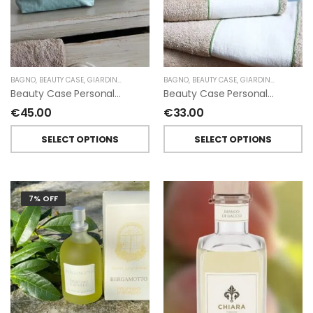
BAGNO
,
BEAUTY CASE
,
GIARDINO SEGRETO
BAGNO
,
BEAUTY CASE
,
GIARDINO SEGRETO
Beauty Case Personalizzati In Lino Resinato Antimacchia Giardino Segreto
Beauty Case Personalizzati In Lino Rigato Giardino Segreto
€
45.00
€
33.00
SELECT OPTIONS
SELECT OPTIONS
7% OFF