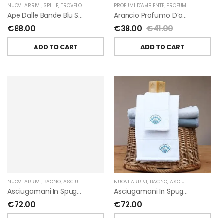
NUOVI ARRIVI
,
SPILLE
,
TROVELORE
PROFUMI D'AMBIENTE
,
PROFUMI D'AMBIENTE FIORIRA' UN GIARDINO
Ape Dalle Bande Blu Spilla Decorata A Mano Di Trovelore
Arancio Profumo D’ambiente Di Fiorirà Un Giardino
€
88.00
€
38.00
€
41.00
ADD TO CART
ADD TO CART
NUOVI ARRIVI
,
BAGNO
,
ASCIUGAMANI
,
GIARDINO SEGRETO
NUOVI ARRIVI
,
BAGNO
,
ASCIUGAMANI
,
GIA
Asciugamani In Spugna Con Fiori In Lino Applicati Di Giardino Segreto.
Asciugamani In Spugna Con Ricami Marini Di Giardino Segreto.
€
72.00
€
72.00