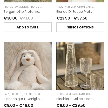
PROFUMI D'AMBIENTE
,
PROFUMI D'AMBIENTE FIORIRA' UN GIARDINO
NUOVI ARRIVI
,
PROFUMI D'AMBIENTE
,
FIORIRA' UN GIARDI
,
PROFU
Bergamotto Profumo D’ambiente Di Fiorirà Un Giardino
Bianco Di Bacco Profumatori Per Ambiente A Bastoncini Di Chiara Firenze
€
38.00
€
41.00
€
23.50
-
€
37.50
ADD TO CART
SELECT OPTIONS
BABY
,
PELUCHES
,
NATALE
,
FIORIRA' UN GIARDINO
BICCHIERI METACRILATO
,
FIORIRA' UN GIARDINO
Bianconiglio Il Coniglio Dalle Lunghe Orecchie H50 Cm Di Fiorirà Un Giardino
Bicchiere Calice E Bottiglia Metacrilati Effetto Martellato Trasparente Di Fiorirà Un Giardino
€
9.00
-
€
48.00
€
9.00
-
€
29.50