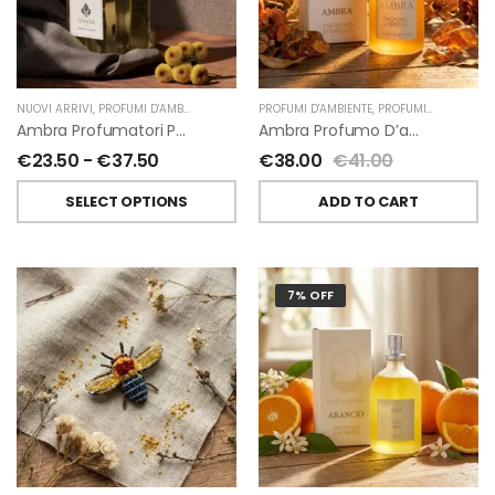
NUOVI ARRIVI
,
PROFUMI D'AMBIENTE
,
PROFUMATORI A BASTONCINI
PROFUMI D'AMBIENTE
,
,
PROFUMI D'AMBIENTE FIORIRA' UN GIARDINO
CHIARA FIRENZE
Ambra Profumatori Per Ambiente A Bastoncini Di Chiara Firenze
Ambra Profumo D’ambiente Di Fiorirà Un Giardino
€
23.50
-
€
37.50
€
38.00
€
41.00
SELECT OPTIONS
ADD TO CART
7% OFF