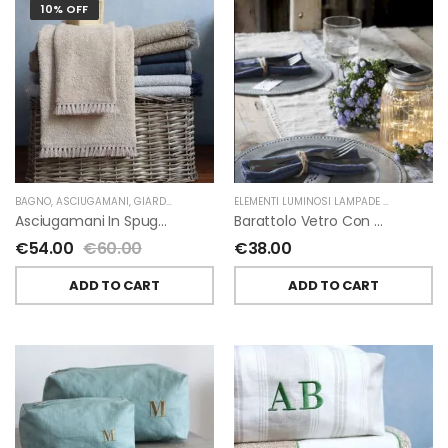
10% OFF
BAGNO
,
ASCIUGAMANI
,
GIARDINO SEGRETO
ELEMENTI LUMINOSI LAMPADE E LED
,
NATAL
Asciugamani In Spugna E Nappe Di Giardino Segreto
Barattolo Vetro Con Corda Energia Solare Esterno D11 H15.6 Cm
€
54.00
€
60.00
€
38.00
ADD TO CART
ADD TO CART