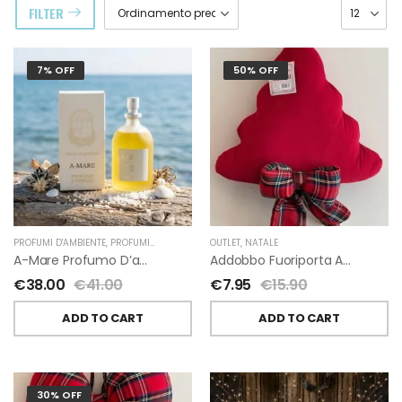
FILTER
7% OFF
50% OFF
PROFUMI D'AMBIENTE
,
PROFUMI D'AMBIENTE FIORIRA' UN GIARDINO
OUTLET
,
NATALE
,
FIORIRA' UN GIARDI
A-Mare Profumo D’ambiente Di Fiorirà Un Giardino
Addobbo Fuoriporta Alberello Velluto Rosso Con Fiocchetto Tartan
€
38.00
€
41.00
€
7.95
€
15.90
ADD TO CART
ADD TO CART
30% OFF