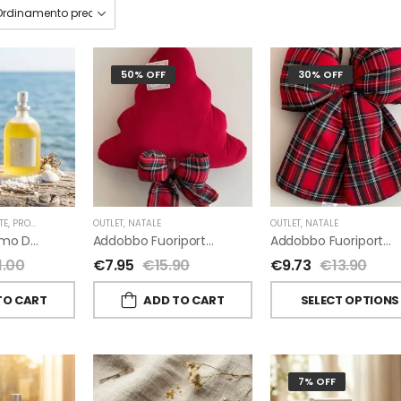
50% OFF
30% OFF
TE
,
PROFUMI D'AMBIENTE FIORIRA' UN GIARDINO
OUTLET
,
NATALE
,
FIORIRA' UN GIARDINO
OUTLET
,
NATALE
A-Mare Profumo D’ambiente Di Fiorirà Un Giardino
Addobbo Fuoriporta Alberello Velluto Rosso Con Fiocchetto Tartan
Addobbo Fuoriporta Fiocco In Velluto Rosso O In Tartan
1.00
€
7.95
€
15.90
€
9.73
€
13.90
TO CART
ADD TO CART
SELECT OPTIONS
7% OFF