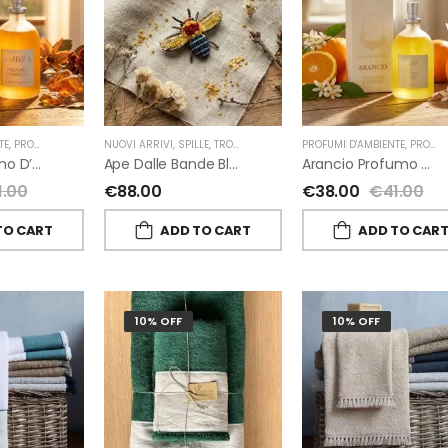
TE
,
PROFUMI D'AMBIENTE FIORIRA' UN GIARDINO
NUOVI ARRIVI
,
SPILLE
,
TROVELORE
,
FIORIRA' UN GIARDINO
PROFUMI D'AMBIENTE
,
PROFUMI D'AMBIENTE FIORIRA' UN GIARDINO
Ambra Profumo D’ambiente Di Fiorirà Un Giardino
Ape Dalle Bande Blu Spilla Decorata A Mano Di Trovelore
Arancio Profumo D’ambiente Di Fiorirà Un Giardino
1.00
€
88.00
€
38.00
€
41.00
TO CART
ADD TO CART
ADD TO CAR
10% OFF
10% OFF