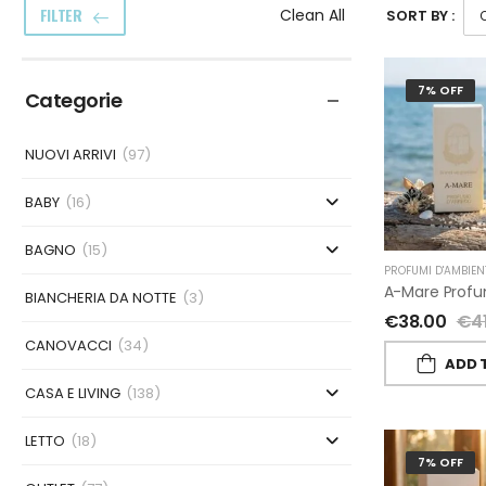
FILTER
Clean All
SORT BY :
7% OFF
Categorie
NUOVI ARRIVI
(97)
BABY
(16)
BAGNO
(15)
PROFUMI D'AMBIEN
BIANCHERIA DA NOTTE
(3)
€
38.00
€
4
CANOVACCI
(34)
ADD 
CASA E LIVING
(138)
LETTO
(18)
7% OFF