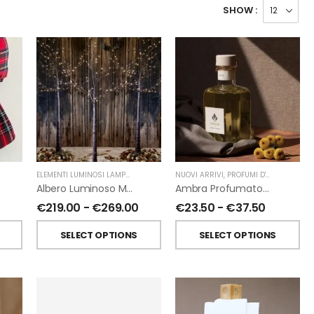
SHOW :
ELEMENTI LUMINOSI LAMPADE E LED
,
NATALE
NUOVI ARRIVI
,
FIORIRA' UN GIARDINO
,
PROFUMI D'AMBIENTE
,
PR
Albero Luminoso Marrone Interno-Esterno Di Fiorirà Un Giardino
Ambra Profumatori Per Ambiente A Bastoncini Di Chiara Firenze
€
219.00
-
€
269.00
€
23.50
-
€
37.50
SELECT OPTIONS
SELECT OPTIONS