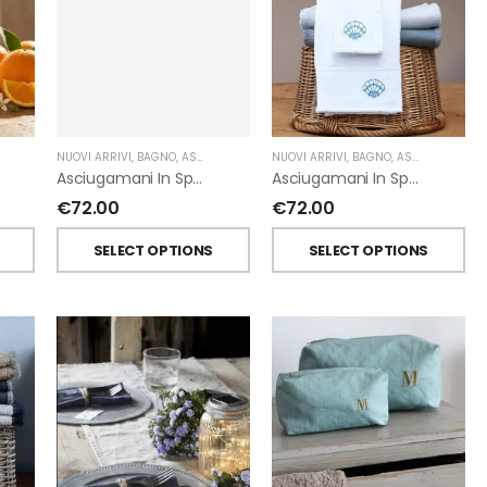
NUOVI ARRIVI
,
BAGNO
,
ASCIUGAMANI
,
FIORIRA' UN GIARDINO
,
GIARDINO SEGRETO
NUOVI ARRIVI
,
BAGNO
,
ASCIUGAMANI
,
Asciugamani In Spugna Con Fiori In Lino Applicati Di Giardino Segreto.
Asciugamani In Spugna Con Ricami Marini Di Giardino Segreto.
€
72.00
€
72.00
T
SELECT OPTIONS
SELECT OPTIONS