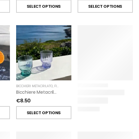
SELECT OPTIONS
SELECT OPTIONS
BICCHIERI METACRILATO
,
FIORIRA' UN GIARDINO
Bicchiere Metacrilato Righe Impilabile Di Fiorirà Un Giardino
€
8.50
SELECT OPTIONS