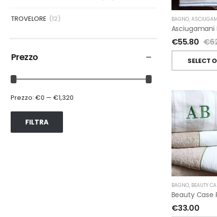
TROVELORE
(12)
BAGNO
,
ASCIUGAM
€
55.80
€
6
Prezzo
SELECT 
Prezzo:
€0
—
€1,320
FILTRA
BAGNO
,
BEAUTY CA
€
33.00