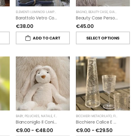
ELEMENTI LUMINOSI LAMPADE E LED
,
NATALE
BAGNO
,
FIORIRA' UN GIARDINO
,
BEAUTY CASE
,
GIARDINO SEGRETO
Barattolo Vetro Con Corda Energia Solare Esterno D11 H15.6 Cm
Beauty Case Personalizzati In Lino Resinato Antimacchia Giardino Segreto
€
38.00
€
45.00
T
ADD TO CART
SELECT OPTIONS
ORIRA' UN GIARDINO
,
PROFUMATORI A BASTONCINI
BABY
,
PELUCHES
,
NATALE
,
FIORIRA' UN GIARDINO
,
CHIARA FIRENZE
BICCHIERI METACRILATO
,
FIORIRA' UN GIARDINO
Bianconiglio Il Coniglio Dalle Lunghe Orecchie H50 Cm Di Fiorirà Un Giardino
Bicchiere Calice E Bottiglia Metacrilati Effetto Martellato Trasparente Di Fiorirà Un Giardino
€
9.00
-
€
48.00
€
9.00
-
€
29.50