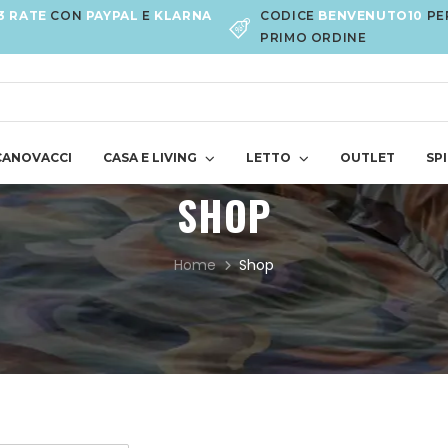
3 RATE
CON
PAYPAL
E
KLARNA
CODICE
BENVENUTO10
PE
PRIMO ORDINE
CANOVACCI
CASA E LIVING
LETTO
OUTLET
SPI
SHOP
Home
Shop