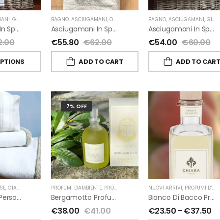
ANI
,
GIARDINO SEGRETO
BAGNO
,
ASCIUGAMANI
,
OUTLET
,
GIARDINO SEGRETO
BAGNO
,
ASCIUGAMANI
,
GIARDINO SEGRETO
Asciugamani In Spugna E Lino Di Giardino Segreto
Asciugamani In Spugna E Lino Di Giardino Segreto
Asciugamani In Spugna E Nappe Di Giardino Segreto
2.00
€
55.80
€
62.00
€
54.00
€
60.00
OPTIONS
ADD TO CART
ADD TO CAR
7% OFF
SE
,
GIARDINO SEGRETO
PROFUMI D'AMBIENTE
,
PROFUMI D'AMBIENTE FIORIRA' UN GIARDINO
NUOVI ARRIVI
,
PROFUMI D'AMBIENTE
,
FI
Beauty Case Personalizzati In Lino Rigato Giardino Segreto
Bergamotto Profumo D’ambiente Di Fiorirà Un Giardino
Bianco Di Bacco Profumatori Per Ambiente A Bastoncini Di Chiara Firenze
€
38.00
€
41.00
€
23.50
-
€
37.50