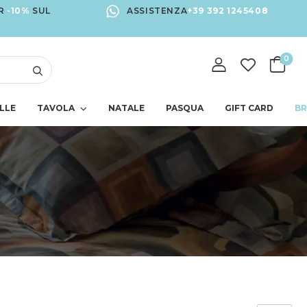
R
-10%
SUL
ASSISTENZA
+39 392 1245408
0
LLE
TAVOLA
NATALE
PASQUA
GIFT CARD
B