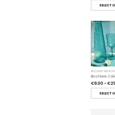
SELECT 
BICCHIERI METACR
€
9.00
-
€
2
SELECT 