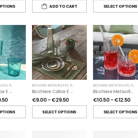
OPTIONS
ADD TO CART
SELECT OPTIONS
ILATO
,
FIORIRA' UN GIARDINO
BICCHIERI METACRILATO
,
FIORIRA' UN GIARDINO
BICCHIERI METACRILATO
,
FIORIRA' UN GIARDINO
Bicchiere Calice E Bottiglia Metacrilati Effetto Martellato Turchese Di Fiorirà Un Giardino
Bicchiere Calice E Bottiglia Metacrilati Effetto Martellato Verde Di Fiorirà Un Giardino
Bicchiere Metacrilato Diamante Di Fiorirà Un Giardino
9.50
€
9.00
-
€
29.50
€
10.50
-
€
12.50
OPTIONS
SELECT OPTIONS
SELECT OPTIONS