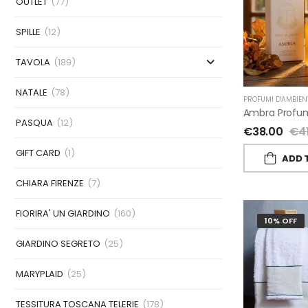
OUTLET
(77)
SPILLE
(12)
TAVOLA
(189)
NATALE
(78)
PROFUMI D'AMBIEN
PASQUA
(12)
€
38.00
€
4
GIFT CARD
(1)
ADD 
CHIARA FIRENZE
(7)
FIORIRA' UN GIARDINO
(160)
10% OFF
GIARDINO SEGRETO
(25)
MARYPLAID
(25)
TESSITURA TOSCANA TELERIE
(178)