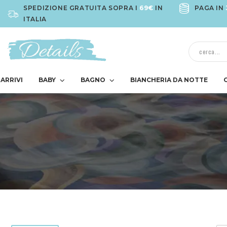
SPEDIZIONE GRATUITA SOPRA I
69€
IN
PAGA IN
ITALIA
ARRIVI
BABY
BAGNO
BIANCHERIA DA NOTTE