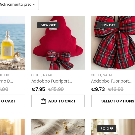
50% OFF
30% OFF
TE
,
PROFUMI D'AMBIENTE FIORIRA' UN GIARDINO
OUTLET
,
NATALE
,
FIORIRA' UN GIARDINO
OUTLET
,
NATALE
A-Mare Profumo D’ambiente Di Fiorirà Un Giardino
Addobbo Fuoriporta Alberello Velluto Rosso Con Fiocchetto Tartan
Addobbo Fuoriporta Fiocco In Velluto Rosso O In Tartan
1.00
€
7.95
€
15.90
€
9.73
€
13.90
TO CART
ADD TO CART
SELECT OPTIONS
7% OFF