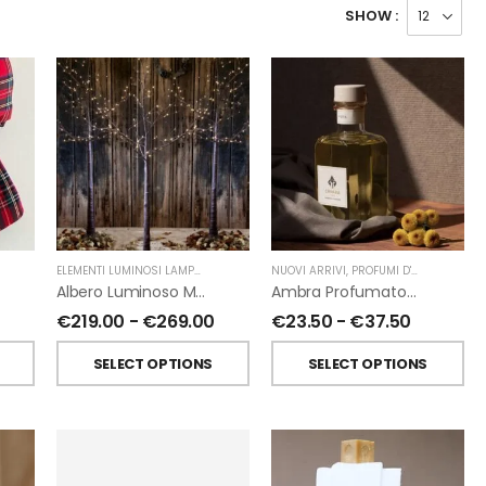
SHOW :
ELEMENTI LUMINOSI LAMPADE E LED
,
NATALE
NUOVI ARRIVI
,
FIORIRA' UN GIARDINO
,
PROFUMI D'AMBIENTE
,
PR
Albero Luminoso Marrone Interno-Esterno Di Fiorirà Un Giardino
Ambra Profumatori Per Ambiente A Bastoncini Di Chiara Firenze
€
219.00
-
€
269.00
€
23.50
-
€
37.50
SELECT OPTIONS
SELECT OPTIONS