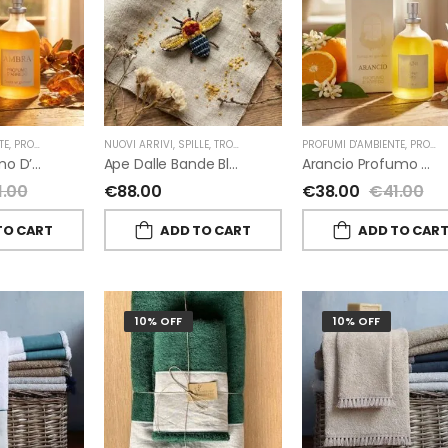
TE
,
PROFUMI D'AMBIENTE FIORIRA' UN GIARDINO
NUOVI ARRIVI
,
SPILLE
,
TROVELORE
,
FIORIRA' UN GIARDINO
PROFUMI D'AMBIENTE
,
PROFUMI D'AMBIENTE FIORIRA' UN GIARDINO
Ambra Profumo D’ambiente Di Fiorirà Un Giardino
Ape Dalle Bande Blu Spilla Decorata A Mano Di Trovelore
Arancio Profumo D’ambiente Di Fiorirà Un Giardino
1.00
€
88.00
€
38.00
€
41.00
TO CART
ADD TO CART
ADD TO CAR
10% OFF
10% OFF