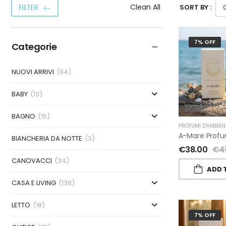
FILTER
Clean All
SORT BY :
7% OFF
Categorie
NUOVI ARRIVI
(94)
BABY
(13)
BAGNO
(15)
PROFUMI D'AMBIEN
BIANCHERIA DA NOTTE
(3)
€
38.00
€
4
CANOVACCI
(34)
ADD 
CASA E LIVING
(138)
LETTO
(18)
7% OFF