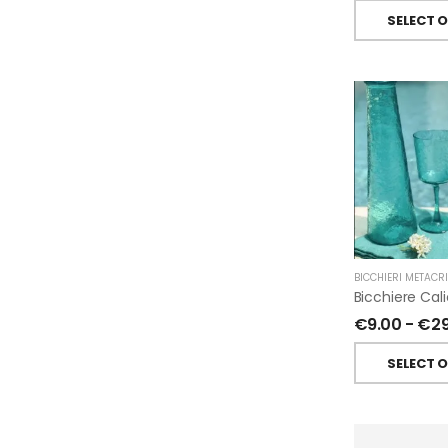
SELECT 
BICCHIERI METACR
€
9.00
-
€
2
SELECT 