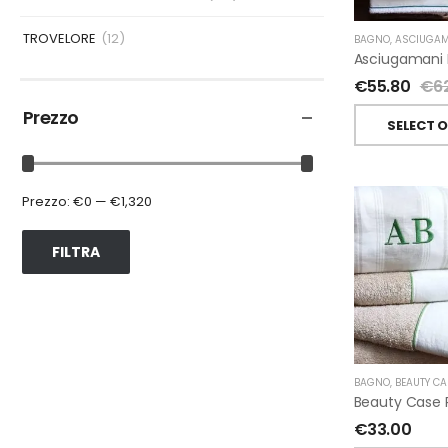
TROVELORE
(12)
BAGNO
,
ASCIUGAM
€
55.80
€
6
Prezzo
SELECT 
Prezzo:
€0
—
€1,320
FILTRA
BAGNO
,
BEAUTY CA
€
33.00