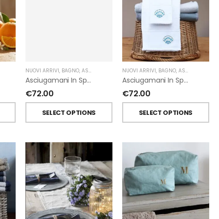
NUOVI ARRIVI
,
BAGNO
,
ASCIUGAMANI
,
FIORIRA' UN GIARDINO
,
GIARDINO SEGRETO
NUOVI ARRIVI
,
BAGNO
,
ASCIUGAMANI
,
Asciugamani In Spugna Con Fiori In Lino Applicati Di Giardino Segreto.
Asciugamani In Spugna Con Ricami Marini Di Giardino Segreto.
€
72.00
€
72.00
T
SELECT OPTIONS
SELECT OPTIONS