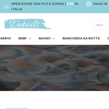
SPEDIZIONE GRATUITA SOPRA I
69€
IN
PAGA IN
ITALIA
ARRIVI
BABY
BAGNO
BIANCHERIA DA NOTTE