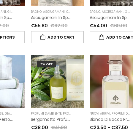
ANI
,
GIARDINO SEGRETO
BAGNO
,
ASCIUGAMANI
,
OUTLET
,
GIARDINO SEGRETO
BAGNO
,
ASCIUGAMANI
,
GIARDINO SEGRETO
Asciugamani In Spugna E Lino Di Giardino Segreto
Asciugamani In Spugna E Lino Di Giardino Segreto
Asciugamani In Spugna E Nappe Di Giardino Segreto
2.00
€
55.80
€
62.00
€
54.00
€
60.00
OPTIONS
ADD TO CART
ADD TO CAR
7% OFF
SE
,
GIARDINO SEGRETO
PROFUMI D'AMBIENTE
,
PROFUMI D'AMBIENTE FIORIRA' UN GIARDINO
NUOVI ARRIVI
,
PROFUMI D'AMBIENTE
,
FI
Beauty Case Personalizzati In Lino Rigato Giardino Segreto
Bergamotto Profumo D’ambiente Di Fiorirà Un Giardino
Bianco Di Bacco Profumatori Per Ambiente A Bastoncini Di Chiara Firenze
€
38.00
€
41.00
€
23.50
-
€
37.50