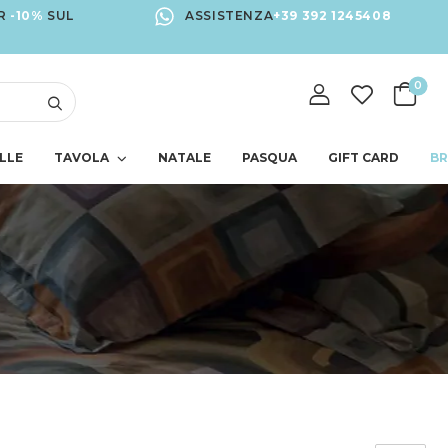
R
-10%
SUL
ASSISTENZA
+39 392 1245408
0
LLE
TAVOLA
NATALE
PASQUA
GIFT CARD
B