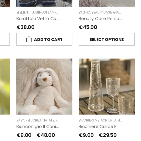
ELEMENTI LUMINOSI LAMPADE E LED
,
NATALE
BAGNO
,
FIORIRA' UN GIARDINO
,
BEAUTY CASE
,
GIARDINO SEGRETO
Barattolo Vetro Con Corda Energia Solare Esterno D11 H15.6 Cm
Beauty Case Personalizzati In Lino Resinato Antimacchia Giardino Segreto
€
38.00
€
45.00
T
ADD TO CART
SELECT OPTIONS
ORIRA' UN GIARDINO
,
PROFUMATORI A BASTONCINI
BABY
,
PELUCHES
,
NATALE
,
FIORIRA' UN GIARDINO
,
CHIARA FIRENZE
BICCHIERI METACRILATO
,
FIORIRA' UN GIARDINO
Bianconiglio Il Coniglio Dalle Lunghe Orecchie H50 Cm Di Fiorirà Un Giardino
Bicchiere Calice E Bottiglia Metacrilati Effetto Martellato Trasparente Di Fiorirà Un Giardino
€
9.00
-
€
48.00
€
9.00
-
€
29.50