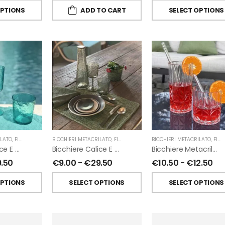
OPTIONS
ADD TO CART
SELECT OPTIONS
ILATO
,
FIORIRA' UN GIARDINO
BICCHIERI METACRILATO
,
FIORIRA' UN GIARDINO
BICCHIERI METACRILATO
,
FIORIRA' UN GIARDINO
Bicchiere Calice E Bottiglia Metacrilati Effetto Martellato Turchese Di Fiorirà Un Giardino
Bicchiere Calice E Bottiglia Metacrilati Effetto Martellato Verde Di Fiorirà Un Giardino
Bicchiere Metacrilato Diamante Di Fiorirà Un Giardino
9.50
€
9.00
-
€
29.50
€
10.50
-
€
12.50
OPTIONS
SELECT OPTIONS
SELECT OPTIONS