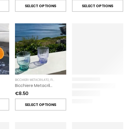
SELECT OPTIONS
SELECT OPTIONS
BICCHIERI METACRILATO
,
FIORIRA' UN GIARDINO
Bicchiere Metacrilato Righe Impilabile Di Fiorirà Un Giardino
€
8.50
SELECT OPTIONS