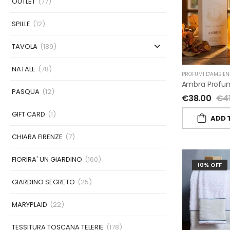
OUTLET
(77)
SPILLE
(12)
TAVOLA
(189)
NATALE
(78)
PROFUMI D'AMBIEN
PASQUA
(12)
€
38.00
€
4
GIFT CARD
(1)
ADD 
CHIARA FIRENZE
(7)
FIORIRA' UN GIARDINO
(160)
10% OFF
GIARDINO SEGRETO
(25)
MARYPLAID
(22)
TESSITURA TOSCANA TELERIE
(178)