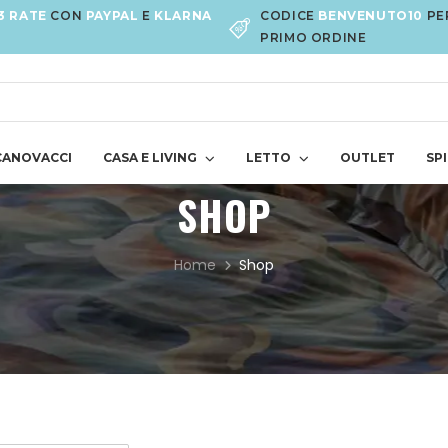
3 RATE
CON
PAYPAL
E
KLARNA
CODICE
BENVENUTO10
PE
PRIMO ORDINE
CANOVACCI
CASA E LIVING
LETTO
OUTLET
SPI
SHOP
Home
Shop