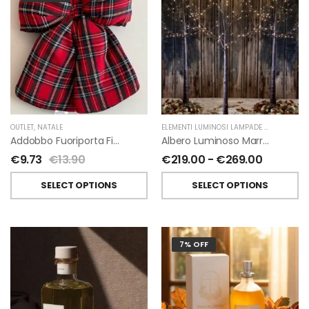
OUTLET
,
NATALE
ELEMENTI LUMINOSI LAMPADE E LED
,
NATAL
Addobbo Fuoriporta Fiocco In Velluto Rosso O In Tartan
Albero Luminoso Marrone Interno-Esterno Di Fiorirà Un Giardino
€
9.73
€
13.90
€
219.00
-
€
269.00
SELECT OPTIONS
SELECT OPTIONS
7% OFF