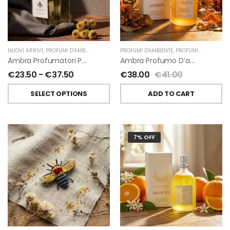
NUOVI ARRIVI
,
PROFUMI D'AMBIENTE
,
PROFUMATORI A BASTONCINI
PROFUMI D'AMBIENTE
,
,
PROFUMI D'AMBIENTE FIORIRA' UN GIARDINO
CHIARA FIRENZE
Ambra Profumatori Per Ambiente A Bastoncini Di Chiara Firenze
Ambra Profumo D’ambiente Di Fiorirà Un Giardino
€
23.50
-
€
37.50
€
38.00
€
41.00
SELECT OPTIONS
ADD TO CART
7% OFF