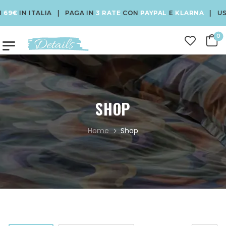
 ITALIA | PAGA IN
3 RATE
CON
PAYPAL
E
KLARNA
| USA IL CO
0
SHOP
Home
Shop