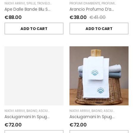
NUOVI ARRIVI
,
SPILLE
,
TROVELORE
PROFUMI D'AMBIENTE
,
PROFUMI D'AMBIENTE FIORIRA' UN GIARDINO
Ape Dalle Bande Blu Spilla Decorata A Mano Di Trovelore
Arancio Profumo D’ambiente Di Fiorirà Un Giardino
€
88.00
€
38.00
€
41.00
ADD TO CART
ADD TO CART
NUOVI ARRIVI
,
BAGNO
,
ASCIUGAMANI
,
GIARDINO SEGRETO
NUOVI ARRIVI
,
BAGNO
,
ASCIUGAMANI
,
GIA
Asciugamani In Spugna Con Fiori In Lino Applicati Di Giardino Segreto.
Asciugamani In Spugna Con Ricami Marini Di Giardino Segreto.
€
72.00
€
72.00