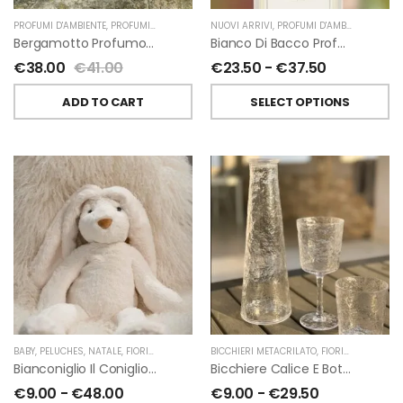
PROFUMI D'AMBIENTE
,
PROFUMI D'AMBIENTE FIORIRA' UN GIARDINO
NUOVI ARRIVI
,
PROFUMI D'AMBIENTE
,
FIORIRA' UN GIARDI
,
PROFU
Bergamotto Profumo D’ambiente Di Fiorirà Un Giardino
Bianco Di Bacco Profumatori Per Ambiente A Bastoncini Di Chiara Firenze
€
38.00
€
41.00
€
23.50
-
€
37.50
ADD TO CART
SELECT OPTIONS
BABY
,
PELUCHES
,
NATALE
,
FIORIRA' UN GIARDINO
BICCHIERI METACRILATO
,
FIORIRA' UN GIARDINO
Bianconiglio Il Coniglio Dalle Lunghe Orecchie H50 Cm Di Fiorirà Un Giardino
Bicchiere Calice E Bottiglia Metacrilati Effetto Martellato Trasparente Di Fiorirà Un Giardino
€
9.00
-
€
48.00
€
9.00
-
€
29.50