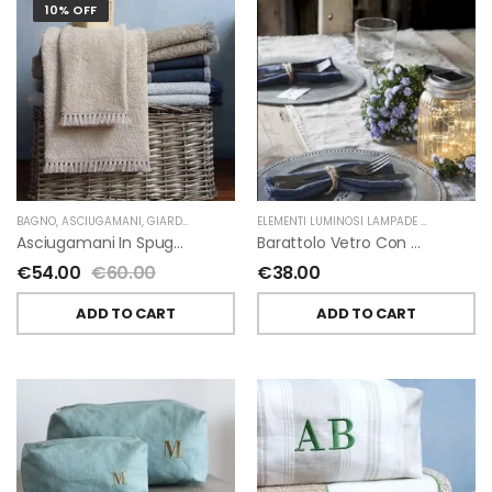
10% OFF
BAGNO
,
ASCIUGAMANI
,
GIARDINO SEGRETO
ELEMENTI LUMINOSI LAMPADE E LED
,
NATAL
Asciugamani In Spugna E Nappe Di Giardino Segreto
Barattolo Vetro Con Corda Energia Solare Esterno D11 H15.6 Cm
€
54.00
€
60.00
€
38.00
ADD TO CART
ADD TO CART