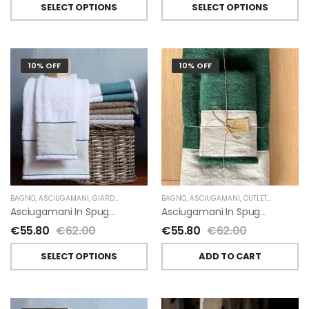
SELECT OPTIONS
SELECT OPTIONS
10% OFF
10% OFF
BAGNO
,
ASCIUGAMANI
,
GIARDINO SEGRETO
BAGNO
,
ASCIUGAMANI
,
OUTLET
,
GIARDINO 
Asciugamani In Spugna E Lino Di Giardino Segreto
Asciugamani In Spugna E Lino Di Giardino Segreto
€
55.80
€
62.00
€
55.80
€
62.00
SELECT OPTIONS
ADD TO CART