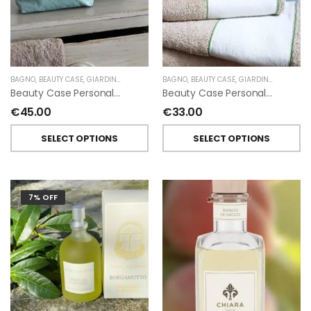
BAGNO
,
BEAUTY CASE
,
GIARDINO SEGRETO
BAGNO
,
BEAUTY CASE
,
GIARDINO SEGRETO
Beauty Case Personalizzati In Lino Resinato Antimacchia Giardino Segreto
Beauty Case Personalizzati In Lino Rigato Giardino Segreto
€
45.00
€
33.00
SELECT OPTIONS
SELECT OPTIONS
7% OFF