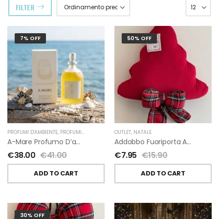
FILTER
7% OFF
50% OFF
PROFUMI D'AMBIENTE
,
PROFUMI D'AMBIENTE FIORIRA' UN GIARDINO
OUTLET
,
NATALE
,
FIORIRA' UN GIARDI
A-Mare Profumo D’ambiente Di Fiorirà Un Giardino
Addobbo Fuoriporta Alberello Velluto Rosso Con Fiocchetto Tartan
€
38.00
€
41.00
€
7.95
€
15.90
ADD TO CART
ADD TO CART
30% OFF