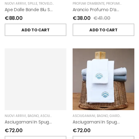
NUOVI ARRIVI
,
SPILLE
,
TROVELORE
PROFUMI D'AMBIENTE
,
PROFUMI D'AMBIENTE FIORIRA' UN GIARDINO
Ape Dalle Bande Blu Spilla Decorata A Mano Di Trovelore
Arancio Profumo D’ambiente Di Fiorirà Un Giardino
€
88.00
€
38.00
€
41.00
ADD TO CART
ADD TO CART
NUOVI ARRIVI
,
BAGNO
,
ASCIUGAMANI
,
GIARDINO SEGRETO
ASCIUGAMANI
,
BAGNO
,
GIARDINO SEGRETO
Asciugamani In Spugna Con Fiori In Lino Applicati Di Giardino Segreto.
Asciugamani In Spugna Con Ricami Marini Di Giardino Segreto.
€
72.00
€
72.00