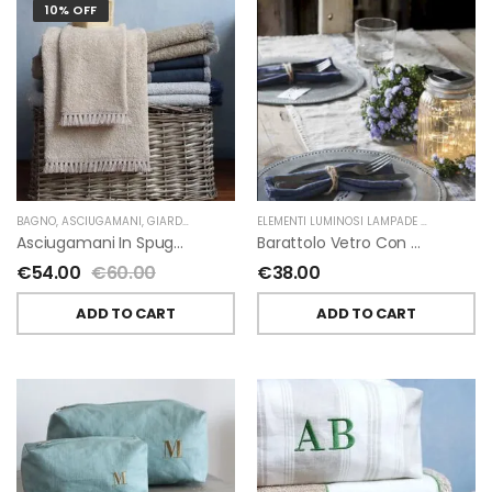
10% OFF
BAGNO
,
ASCIUGAMANI
,
GIARDINO SEGRETO
ELEMENTI LUMINOSI LAMPADE E LED
,
NATAL
Asciugamani In Spugna E Nappe Di Giardino Segreto
Barattolo Vetro Con Corda Energia Solare Esterno D11 H15.6 Cm
€
54.00
€
60.00
€
38.00
ADD TO CART
ADD TO CART