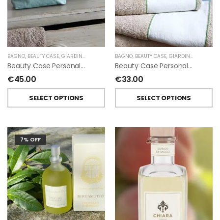
BAGNO
,
BEAUTY CASE
,
GIARDINO SEGRETO
BAGNO
,
BEAUTY CASE
,
GIARDINO SEGRETO
Beauty Case Personalizzati In Lino Resinato Antimacchia Giardino Segreto
Beauty Case Personalizzati In Lino Rigato Giardino Segreto
€
45.00
€
33.00
SELECT OPTIONS
SELECT OPTIONS
7% OFF