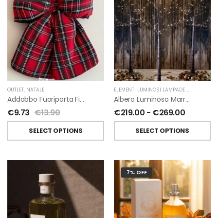
OUTLET
,
NATALE
ELEMENTI LUMINOSI LAMPADE E LED
,
NATAL
Addobbo Fuoriporta Fiocco In Velluto Rosso O In Tartan
Albero Luminoso Marrone Interno-Esterno Di Fiorirà Un Giardino
€
9.73
€
13.90
€
219.00
-
€
269.00
SELECT OPTIONS
SELECT OPTIONS
7% OFF