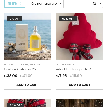
FILTER
7% OFF
50% OFF
PROFUMI D'AMBIENTE
,
PROFUMI D'AMBIENTE FIORIRA' UN GIARDINO
OUTLET
,
NATALE
,
FIORIRA' UN GIARDI
A-Mare Profumo D’ambiente Di Fiorirà Un Giardino
Addobbo Fuoriporta Alberello Velluto Rosso Con Fiocchetto Tartan
€
38.00
€
41.00
€
7.95
€
15.90
ADD TO CART
ADD TO CART
30% OFF