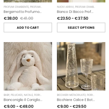
PROFUMI D'AMBIENTE
,
PROFUMI D'AMBIENTE FIORIRA' UN GIARDINO
NUOVI ARRIVI
,
PROFUMI D'AMBIENTE
,
FIORIRA' UN GIARDI
,
PROFU
Bergamotto Profumo D’ambiente Di Fiorirà Un Giardino
Bianco Di Bacco Profumatori Per Ambiente A Bastoncini Di Chiara Firenze
€
38.00
€
41.00
€
23.50
-
€
37.50
ADD TO CART
SELECT OPTIONS
BABY
,
PELUCHES
,
NATALE
,
FIORIRA' UN GIARDINO
BICCHIERI METACRILATO
,
FIORIRA' UN GIARDINO
Bianconiglio Il Coniglio Dalle Lunghe Orecchie H50 Cm Di Fiorirà Un Giardino
Bicchiere Calice E Bottiglia Metacrilati Effetto Martellato Trasparente Di Fiorirà Un Giardino
€
9.00
-
€
48.00
€
9.00
-
€
29.50