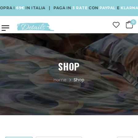
69€
IN ITALIA | PAGA IN
3 RATE
CON
PAYPAL
E
KLARNA
| USA 
0
SHOP
Home
Shop