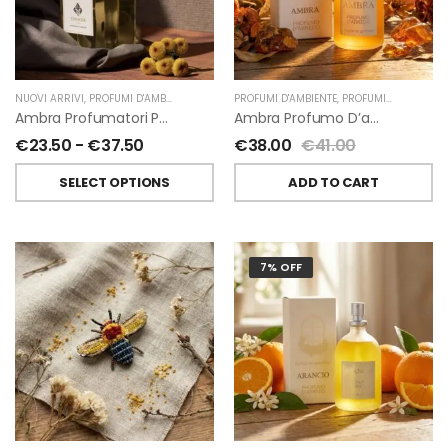
NUOVI ARRIVI
,
PROFUMI D'AMBIENTE
,
PROFUMATORI A BASTONCINI
PROFUMI D'AMBIENTE
,
,
PROFUMI D'AMBIENTE FIORIRA' UN GIARDINO
CHIARA FIRENZE
Ambra Profumatori Per Ambiente A Bastoncini Di Chiara Firenze
Ambra Profumo D’ambiente Di Fiorirà Un Giardino
€
23.50
-
€
37.50
€
38.00
€
41.00
SELECT OPTIONS
ADD TO CART
7% OFF