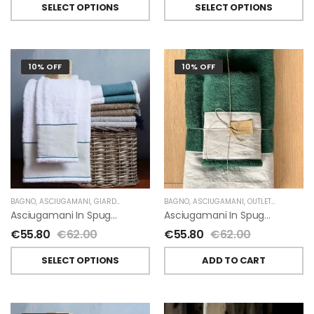
SELECT OPTIONS
SELECT OPTIONS
10% OFF
10% OFF
BAGNO
,
ASCIUGAMANI
,
GIARDINO SEGRETO
BAGNO
,
ASCIUGAMANI
,
OUTLET
,
GIARDINO 
Asciugamani In Spugna E Lino Di Giardino Segreto
Asciugamani In Spugna E Lino Di Giardino Segreto
€
55.80
€
62.00
€
55.80
€
62.00
SELECT OPTIONS
ADD TO CART