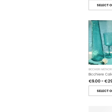
SELECT 
BICCHIERI METACR
€
9.00
-
€
2
SELECT 