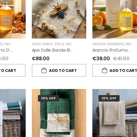
TE
,
PROFUMI D'AMBIENTE FIORIRA' UN GIARDINO
NUOVI ARRIVI
,
SPILLE
,
TROVELORE
,
FIORIRA' UN GIARDINO
PROFUMI D'AMBIENTE
,
PROFUMI D'AMBIENTE FIORIRA' UN GIARDINO
Ambra Profumo D’ambiente Di Fiorirà Un Giardino
Ape Dalle Bande Blu Spilla Decorata A Mano Di Trovelore
Arancio Profumo D’ambiente Di Fiorirà Un Giardino
1.00
€
88.00
€
38.00
€
41.00
TO CART
ADD TO CART
ADD TO CAR
10% OFF
10% OFF