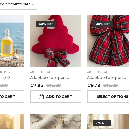
50% OFF
30% OFF
TE
,
PROFUMI D'AMBIENTE FIORIRA' UN GIARDINO
OUTLET
,
NATALE
,
FIORIRA' UN GIARDINO
OUTLET
,
NATALE
A-Mare Profumo D’ambiente Di Fiorirà Un Giardino
Addobbo Fuoriporta Alberello Velluto Rosso Con Fiocchetto Tartan
Addobbo Fuoriporta Fiocco In Velluto Rosso O In Tartan
1.00
€
7.95
€
15.90
€
9.73
€
13.90
TO CART
ADD TO CART
SELECT OPTIONS
7% OFF