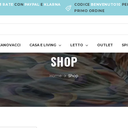
3 RATE
CON
PAYPAL
E
KLARNA
CODICE
BENVENUTO10
PE
PRIMO ORDINE
CANOVACCI
CASA E LIVING
LETTO
OUTLET
SPI
SHOP
Home
Shop