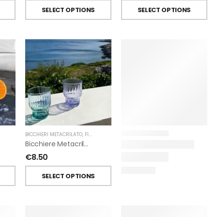
SELECT OPTIONS
SELECT OPTIONS
BICCHIERI METACRILATO
,
FIORIRA' UN GIARDINO
Bicchiere Metacrilato Righe Impilabile Di Fiorirà Un Giardino
€
8.50
SELECT OPTIONS