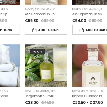
ANI
,
GIARDINO SEGRETO
BAGNO
,
ASCIUGAMANI
,
OUTLET
,
GIARDINO SEGRETO
BAGNO
,
ASCIUGAMANI
,
GIARDINO SEGRETO
Asciugamani In Spugna E Lino Di Giardino Segreto
Asciugamani In Spugna E Lino Di Giardino Segreto
Asciugamani In Spugna E Nappe Di Giardino Segreto
2.00
€
55.80
€
62.00
€
54.00
€
60.00
OPTIONS
ADD TO CART
ADD TO CAR
7% OFF
SE
,
GIARDINO SEGRETO
PROFUMI D'AMBIENTE
,
PROFUMI D'AMBIENTE FIORIRA' UN GIARDINO
NUOVI ARRIVI
,
PROFUMI D'AMBIENTE
,
FI
Beauty Case Personalizzati In Lino Rigato Giardino Segreto
Bergamotto Profumo D’ambiente Di Fiorirà Un Giardino
Bianco Di Bacco Profumatori Per Ambiente A Bastoncini Di Chiara Firenze
€
38.00
€
41.00
€
23.50
-
€
37.50