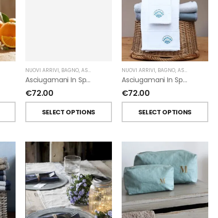
NUOVI ARRIVI
,
BAGNO
,
ASCIUGAMANI
,
FIORIRA' UN GIARDINO
,
GIARDINO SEGRETO
NUOVI ARRIVI
,
BAGNO
,
ASCIUGAMANI
,
Asciugamani In Spugna Con Fiori In Lino Applicati Di Giardino Segreto.
Asciugamani In Spugna Con Ricami Marini Di Giardino Segreto.
€
72.00
€
72.00
T
SELECT OPTIONS
SELECT OPTIONS