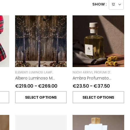
SHOW :
ELEMENTI LUMINOSI LAMPADE E LED
,
NATALE
NUOVI ARRIVI
,
FIORIRA' UN GIARDINO
,
PROFUMI D'AMBIENTE
,
PR
Albero Luminoso Marrone Interno-Esterno Di Fiorirà Un Giardino
Ambra Profumatori Per Ambiente A Bastoncini Di Chiara Firenze
€
219.00
-
€
269.00
€
23.50
-
€
37.50
SELECT OPTIONS
SELECT OPTIONS