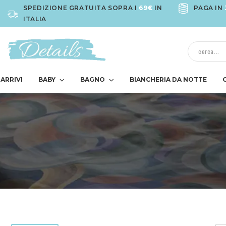
SPEDIZIONE GRATUITA SOPRA I
69€
IN
PAGA IN
ITALIA
ARRIVI
BABY
BAGNO
BIANCHERIA DA NOTTE