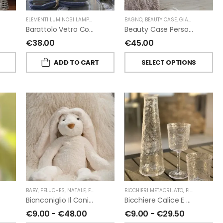
ELEMENTI LUMINOSI LAMPADE E LED
,
NATALE
BAGNO
,
FIORIRA' UN GIARDINO
,
BEAUTY CASE
,
GIARDINO SEGRETO
Barattolo Vetro Con Corda Energia Solare Esterno D11 H15.6 Cm
Beauty Case Personalizzati In Lino Resinato Antimacchia Giardino Segreto
€
38.00
€
45.00
T
ADD TO CART
SELECT OPTIONS
ORIRA' UN GIARDINO
,
PROFUMATORI A BASTONCINI
BABY
,
PELUCHES
,
NATALE
,
FIORIRA' UN GIARDINO
,
CHIARA FIRENZE
BICCHIERI METACRILATO
,
FIORIRA' UN GIARDINO
Bianconiglio Il Coniglio Dalle Lunghe Orecchie H50 Cm Di Fiorirà Un Giardino
Bicchiere Calice E Bottiglia Metacrilati Effetto Martellato Trasparente Di Fiorirà Un Giardino
€
9.00
-
€
48.00
€
9.00
-
€
29.50