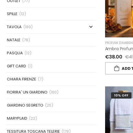
OUTLET
(77)
SPILLE
(12)
TAVOLA
(189)
NATALE
(78)
PROFUMI D'AMBIEN
PASQUA
(12)
€
38.00
€
4
GIFT CARD
(1)
ADD 
CHIARA FIRENZE
(7)
FIORIRA' UN GIARDINO
(160)
10% OFF
GIARDINO SEGRETO
(25)
MARYPLAID
(22)
TESSITURA TOSCANA TELERIE
(178)