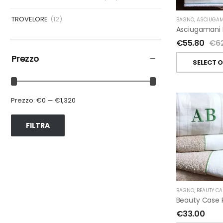
TROVELORE
(12)
BAGNO
,
ASCIUGAM
€
55.80
€
6
Prezzo
SELECT 
Prezzo:
€0
—
€1,320
FILTRA
BAGNO
,
BEAUTY CA
€
33.00