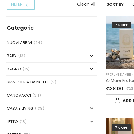
FILTER
Clean All
SORT BY :
7% OFF
Categorie
NUOVI ARRIVI
(94)
BABY
(13)
BAGNO
(15)
PROFUMI D'AMBIEN
BIANCHERIA DA NOTTE
(3)
€
38.00
€
4
CANOVACCI
(34)
ADD 
CASA E LIVING
(138)
LETTO
(18)
7% OFF