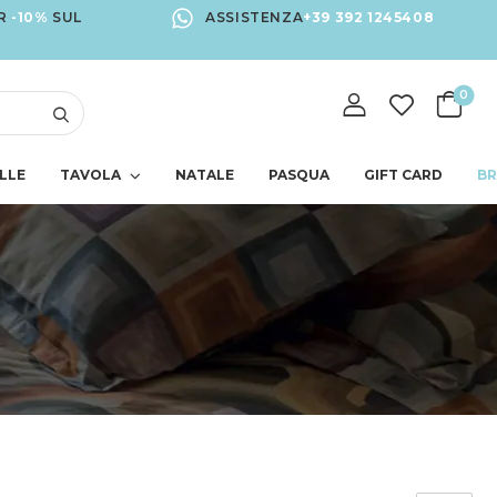
R
-10%
SUL
ASSISTENZA
+39 392 1245408
0
LLE
TAVOLA
NATALE
PASQUA
GIFT CARD
B