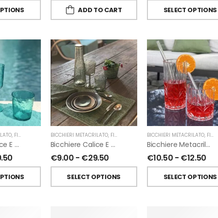
OPTIONS
ADD TO CART
SELECT OPTIONS
ILATO
,
FIORIRA' UN GIARDINO
BICCHIERI METACRILATO
,
FIORIRA' UN GIARDINO
BICCHIERI METACRILATO
,
FIORIRA' UN GIARDINO
Bicchiere Calice E Bottiglia Metacrilati Effetto Martellato Turchese Di Fiorirà Un Giardino
Bicchiere Calice E Bottiglia Metacrilati Effetto Martellato Verde Di Fiorirà Un Giardino
Bicchiere Metacrilato Diamante Di Fiorirà Un Giardino
9.50
€
9.00
-
€
29.50
€
10.50
-
€
12.50
OPTIONS
SELECT OPTIONS
SELECT OPTIONS