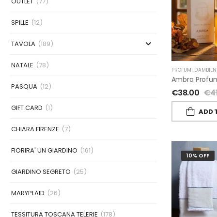
OUTLET
(77)
SPILLE
(12)
TAVOLA
(189)
NATALE
(78)
PROFUMI D'AMBIEN
PASQUA
(12)
€
38.00
€
4
GIFT CARD
(1)
ADD 
CHIARA FIRENZE
(7)
FIORIRA' UN GIARDINO
(161)
10% OFF
GIARDINO SEGRETO
(25)
MARYPLAID
(26)
TESSITURA TOSCANA TELERIE
(178)