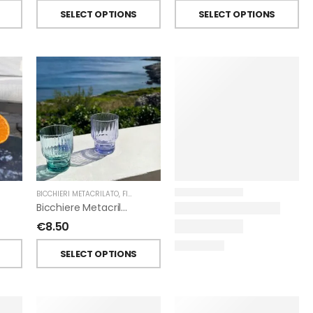
SELECT OPTIONS
SELECT OPTIONS
BICCHIERI METACRILATO
,
FIORIRA' UN GIARDINO
Bicchiere Metacrilato Righe Impilabile Di Fiorirà Un Giardino
€
8.50
SELECT OPTIONS