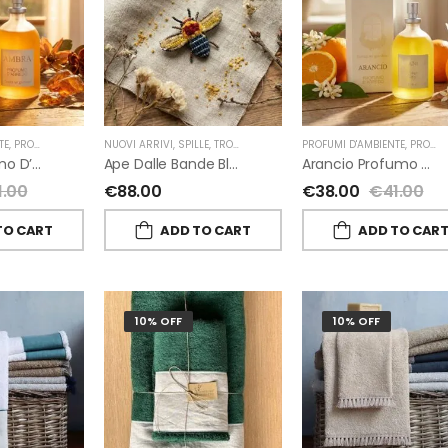
TE
,
PROFUMI D'AMBIENTE FIORIRA' UN GIARDINO
NUOVI ARRIVI
,
SPILLE
,
TROVELORE
,
FIORIRA' UN GIARDINO
PROFUMI D'AMBIENTE
,
PROFUMI D'AMBIENTE FIORIRA' UN GIARDINO
Ambra Profumo D’ambiente Di Fiorirà Un Giardino
Ape Dalle Bande Blu Spilla Decorata A Mano Di Trovelore
Arancio Profumo D’ambiente Di Fiorirà Un Giardino
1.00
€
88.00
€
38.00
€
41.00
TO CART
ADD TO CART
ADD TO CAR
10% OFF
10% OFF