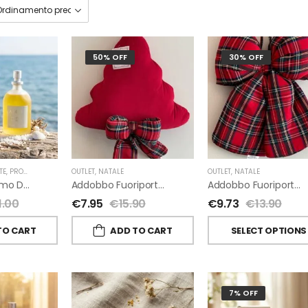
50% OFF
30% OFF
TE
,
PROFUMI D'AMBIENTE FIORIRA' UN GIARDINO
OUTLET
,
NATALE
,
FIORIRA' UN GIARDINO
OUTLET
,
NATALE
A-Mare Profumo D’ambiente Di Fiorirà Un Giardino
Addobbo Fuoriporta Alberello Velluto Rosso Con Fiocchetto Tartan
Addobbo Fuoriporta Fiocco In Velluto Rosso O In Tartan
1.00
€
7.95
€
15.90
€
9.73
€
13.90
TO CART
ADD TO CART
SELECT OPTIONS
7% OFF