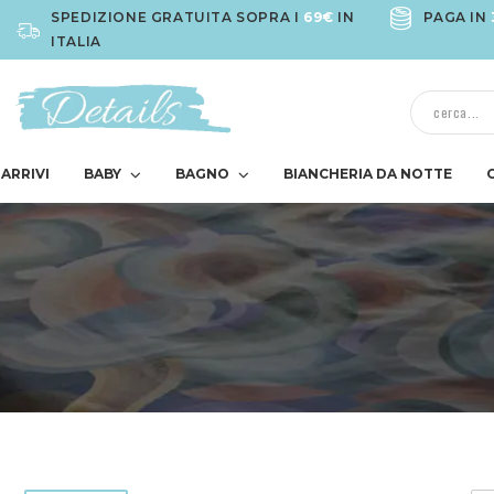
SPEDIZIONE GRATUITA SOPRA I
69€
IN
PAGA IN
ITALIA
ARRIVI
BABY
BAGNO
BIANCHERIA DA NOTTE