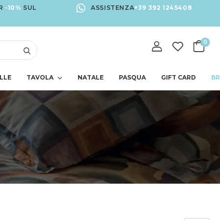
R
-10%
SUL
ASSISTENZA
+39 392 1245408
0
LLE
TAVOLA
NATALE
PASQUA
GIFT CARD
B