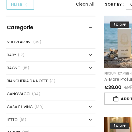
FILTER
Clean All
SORT BY :
7% OFF
Categorie
NUOVI ARRIVI
(99)
BABY
(17)
BAGNO
(15)
PROFUMI D'AMBIEN
BIANCHERIA DA NOTTE
(3)
€
38.00
€
4
CANOVACCI
(34)
ADD 
CASA E LIVING
(139)
LETTO
(18)
7% OFF