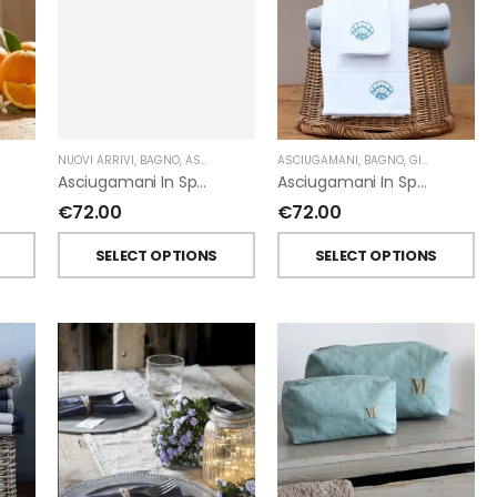
NUOVI ARRIVI
,
BAGNO
,
ASCIUGAMANI
,
FIORIRA' UN GIARDINO
,
GIARDINO SEGRETO
ASCIUGAMANI
,
BAGNO
,
GIARDINO SEGRETO
Asciugamani In Spugna Con Fiori In Lino Applicati Di Giardino Segreto.
Asciugamani In Spugna Con Ricami Marini Di Giardino Segreto.
€
72.00
€
72.00
T
SELECT OPTIONS
SELECT OPTIONS