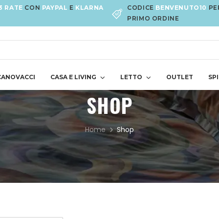
3 RATE
CON
PAYPAL
E
KLARNA
CODICE
BENVENUTO10
PE
PRIMO ORDINE
CANOVACCI
CASA E LIVING
LETTO
OUTLET
SPI
SHOP
Home
Shop