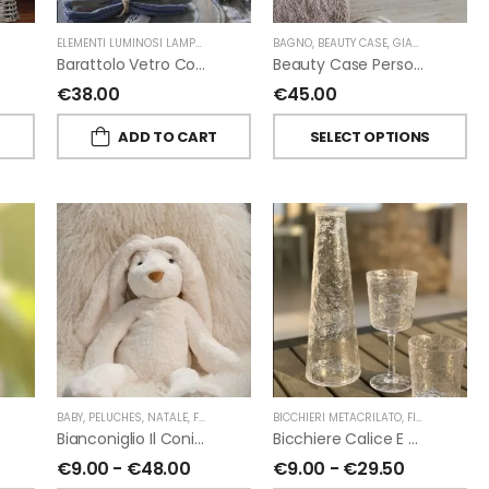
ELEMENTI LUMINOSI LAMPADE E LED
,
NATALE
BAGNO
,
FIORIRA' UN GIARDINO
,
BEAUTY CASE
,
GIARDINO SEGRETO
Barattolo Vetro Con Corda Energia Solare Esterno D11 H15.6 Cm
Beauty Case Personalizzati In Lino Resinato Antimacchia Giardino Segreto
€
38.00
€
45.00
T
ADD TO CART
SELECT OPTIONS
ORIRA' UN GIARDINO
,
PROFUMATORI A BASTONCINI
BABY
,
PELUCHES
,
NATALE
,
FIORIRA' UN GIARDINO
,
CHIARA FIRENZE
BICCHIERI METACRILATO
,
FIORIRA' UN GIARDINO
Bianconiglio Il Coniglio Dalle Lunghe Orecchie H50 Cm Di Fiorirà Un Giardino
Bicchiere Calice E Bottiglia Metacrilati Effetto Martellato Trasparente Di Fiorirà Un Giardino
€
9.00
-
€
48.00
€
9.00
-
€
29.50