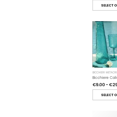
SELECT 
BICCHIERI METACR
€
9.00
-
€
2
SELECT 