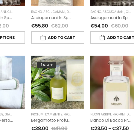
ANI
,
GIARDINO SEGRETO
BAGNO
,
ASCIUGAMANI
,
OUTLET
,
GIARDINO SEGRETO
BAGNO
,
ASCIUGAMANI
,
GIARDINO SEGRETO
Asciugamani In Spugna E Lino Di Giardino Segreto
Asciugamani In Spugna E Lino Di Giardino Segreto
Asciugamani In Spugna E Nappe Di Giardino Segreto
2.00
€
55.80
€
62.00
€
54.00
€
60.00
OPTIONS
ADD TO CART
ADD TO CAR
7% OFF
SE
,
GIARDINO SEGRETO
PROFUMI D'AMBIENTE
,
PROFUMI D'AMBIENTE FIORIRA' UN GIARDINO
NUOVI ARRIVI
,
PROFUMI D'AMBIENTE
,
FI
Beauty Case Personalizzati In Lino Rigato Giardino Segreto
Bergamotto Profumo D’ambiente Di Fiorirà Un Giardino
Bianco Di Bacco Profumatori Per Ambiente A Bastoncini Di Chiara Firenze
€
38.00
€
41.00
€
23.50
-
€
37.50