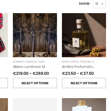
SHOW :
ELEMENTI LUMINOSI LAMPADE E LED
,
NATALE
NUOVI ARRIVI
,
FIORIRA' UN GIARDINO
,
PROFUMI D'AMBIENTE
,
PR
Albero Luminoso Marrone Interno-Esterno Di Fiorirà Un Giardino
Ambra Profumatori Per Ambiente A Bastoncini Di Chiara Firenze
€
219.00
-
€
269.00
€
23.50
-
€
37.50
SELECT OPTIONS
SELECT OPTIONS