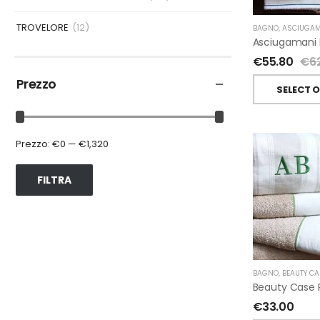
TROVELORE
(12)
BAGNO
,
ASCIUGAM
€
55.80
€
6
Prezzo
SELECT 
Prezzo:
€0
—
€1,320
FILTRA
BAGNO
,
BEAUTY CA
€
33.00