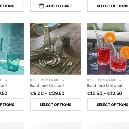
OPTIONS
ADD TO CART
SELECT OPTIONS
ILATO
,
FIORIRA' UN GIARDINO
BICCHIERI METACRILATO
,
FIORIRA' UN GIARDINO
BICCHIERI METACRILATO
,
FIORIRA' UN GIARDINO
Bicchiere Calice E Bottiglia Metacrilati Effetto Martellato Turchese Di Fiorirà Un Giardino
Bicchiere Calice E Bottiglia Metacrilati Effetto Martellato Verde Di Fiorirà Un Giardino
Bicchiere Metacrilato Diamante Di Fiorirà Un Giardino
9.50
€
9.00
-
€
29.50
€
10.50
-
€
12.50
OPTIONS
SELECT OPTIONS
SELECT OPTIONS