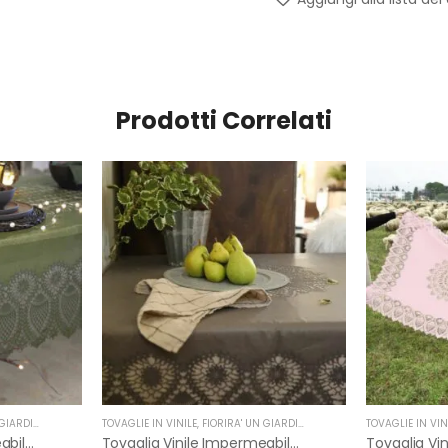
Prodotti Correlati
IARDINO
TOVAGLIE IN VINILE
,
FIORIRA' UN GIARDINO
TOVAGLIE IN VIN
Tovaglia Vinile Impermeabile Pizzo Verde Scuro Di Fiorirà Un Giardino
Tovaglia Vinile Impermeabile Pizzo Grigio Di Fiorirà Un Giardino