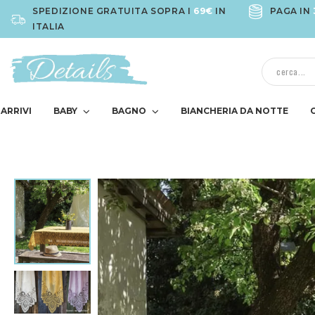
SPEDIZIONE GRATUITA SOPRA I
69€
IN
PAGA IN
ITALIA
ARRIVI
BABY
BAGNO
BIANCHERIA DA NOTTE