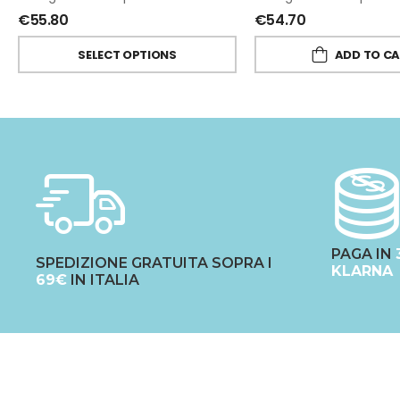
€
55.80
€
54.70
SELECT OPTIONS
ADD TO C
PAGA IN
SPEDIZIONE GRATUITA SOPRA I
KLARNA
69€
IN ITALIA