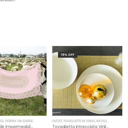
16% OFF
ILE
,
FIORIRA' UN GIARDINO
OUTLET
,
TOVAGLIETTE IN VINILE
,
NATALE
,
FIORIRA' UN 
Tovaglia Vinile Impermeabile Pizzo Rosa Di Fiorirà Un Giardino
Tovaglietta Intrecciata Vinile Oro Di Fiorirà Un Giardino