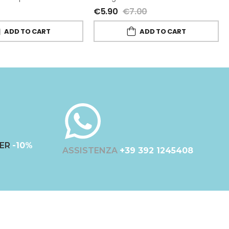
€
5.90
€
7.00
ADD TO CART
ADD TO CART
ER
-10%
ASSISTENZA
+39 392 1245408