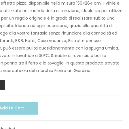
o effetto pizzo, disponibile nella misura 150×264 cm. Il vinile è
 utilizzata nel mondo della ristorazione, ideale sia per utilizzo
per un regalo originale è in grado di realizzare subito una
plicità. Idonea ad ogni occasione, grazie alla quantità di
 sfogo alla vostra fantasia senza rinunciare alla comodità ed
istoranti, B&B, Hotel, Casa vacanza, Bistrot e per uso
le, può essere pulita quotidianamente con la spugna umida,
vata in lavatrice a 30°C. Stirabile al rovescio a bassa
panno tra il ferro e la tovaglia. In questo prodotto trovate
 la ricercatezza del marchio Fiorirà un Giardino.
Add to Cart
 desideri