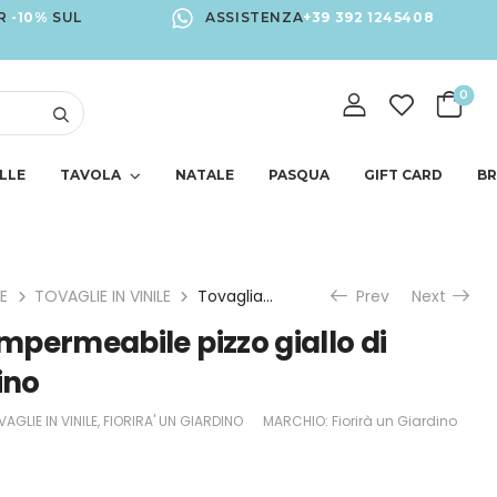
R
-10%
SUL
ASSISTENZA
+39 392 1245408
0
LLE
TAVOLA
NATALE
PASQUA
GIFT CARD
B
E
TOVAGLIE IN VINILE
Tovaglia vinile impermeabile pizzo giallo di Fiorirà un Giardino
Prev
Next
impermeabile pizzo giallo di
ino
AGLIE IN VINILE
,
FIORIRA' UN GIARDINO
MARCHIO:
Fiorirà un Giardino