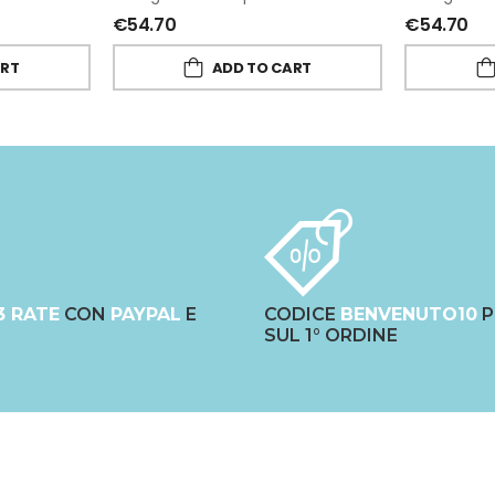
€
54.70
€
54.70
ART
ADD TO CART
3 RATE
CON
PAYPAL
E
CODICE
BENVENUTO10
P
SUL 1° ORDINE