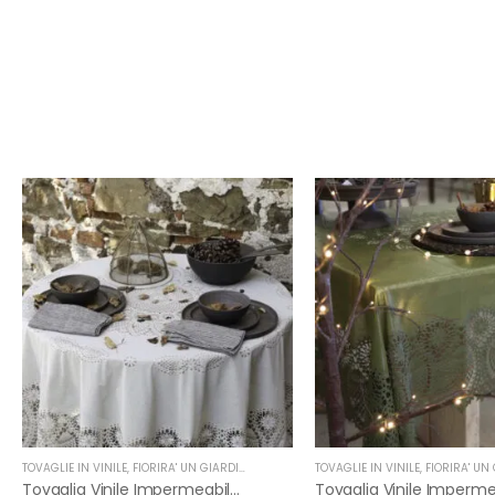
TOVAGLIE IN VINILE
,
FIORIRA' UN GIARDINO
TOVAGLIE IN VINILE
,
FIORIRA' UN G
Tovaglia Vinile Impermeabile Pizzo Tonda Di Fiorirà Un Giardino