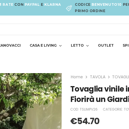
3 RATE
CON
PAYPAL
E
KLARNA
CODICE
BENVENUTO10
PE
PRIMO ORDINE
CANOVACCI
CASA E LIVING
LETTO
OUTLET
SPI
Home
TAVOLA
TOVAGLI
Tovaglia vinile 
Fiorirà un Giard
COD:
TSLIMPV26
CATEGORIE:
TOV
€
54.70