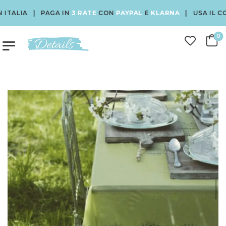
TALIA | PAGA IN
3 RATE
CON
PAYPAL
E
KLARNA
| USA IL CODI
0