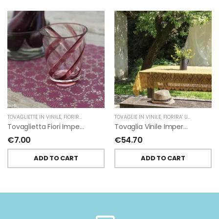
TOVAGLIETTE IN VINILE
,
FIORIRA' UN GIARDINO
TOVAGLIE IN VINILE
,
FIORIRA' UN GIARDINO
Tovaglietta Fiori Impermeabile Vinile Ciclamino Piena Di Fiorirà Un Giardino
Tovaglia Vinile Impermeabile Pizzo Giallo Di Fiorirà Un Giardino
€
7.00
€
54.70
ADD TO CART
ADD TO CART