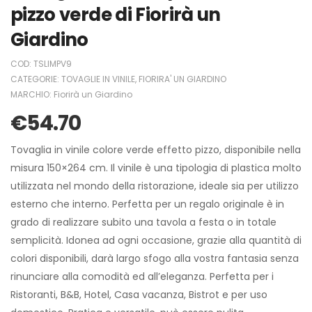
pizzo verde di Fiorirà un
Giardino
COD:
TSLIMPV9
CATEGORIE:
TOVAGLIE IN VINILE
,
FIORIRA' UN GIARDINO
MARCHIO:
Fiorirà un Giardino
€
54.70
Tovaglia in vinile colore verde effetto pizzo, disponibile nella
misura 150×264 cm. Il vinile è una tipologia di plastica molto
utilizzata nel mondo della ristorazione, ideale sia per utilizzo
esterno che interno. Perfetta per un regalo originale è in
grado di realizzare subito una tavola a festa o in totale
semplicità. Idonea ad ogni occasione, grazie alla quantità di
colori disponibili, darà largo sfogo alla vostra fantasia senza
rinunciare alla comodità ed all’eleganza. Perfetta per i
Ristoranti, B&B, Hotel, Casa vacanza, Bistrot e per uso