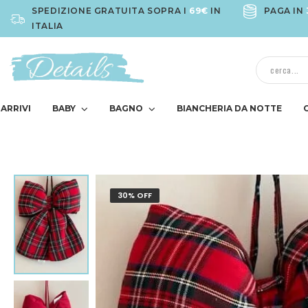
SPEDIZIONE GRATUITA SOPRA I
69€
IN
PAGA IN
ITALIA
ARRIVI
BABY
BAGNO
BIANCHERIA DA NOTTE
30% OFF