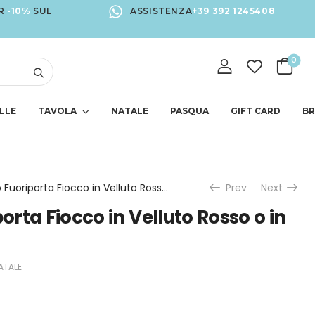
R
-10%
SUL
ASSISTENZA
+39 392 1245408
0
LLE
TAVOLA
NATALE
PASQUA
GIFT CARD
B
Addobbo Fuoriporta Fiocco in Velluto Rosso o in Tartan
Prev
Next
rta Fiocco in Velluto Rosso o in
ATALE