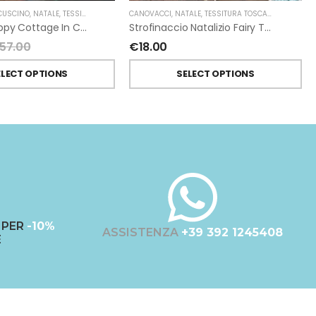
 CUSCINO
,
NATALE
,
TESSITURA TOSCANA TELERIE
CANOVACCI
,
NATALE
,
TESSITURA TOSCANA TELERIE
Cuscino Happy Cottage In Cotone Di Tessitura Toscana Telerie
Strofinaccio Natalizio Fairy Trees In Lino Di Tessitura Toscana Telerie
57.00
€
18.00
ELECT OPTIONS
SELECT OPTIONS
PER
-10%
ASSISTENZA
+39 392 1245408
E