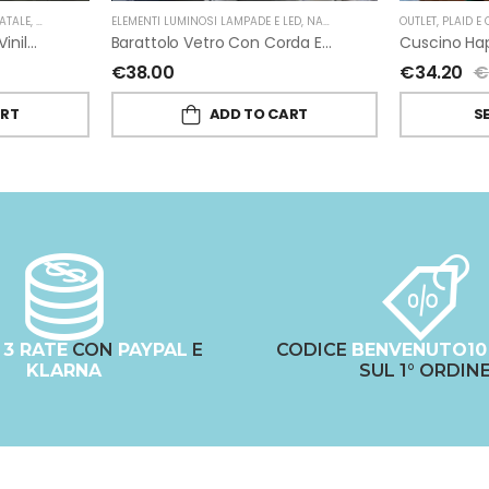
ATALE
,
FIORIRA' UN GIARDINO
ELEMENTI LUMINOSI LAMPADE E LED
,
NATALE
,
FIORIRA' UN GIARDINO
OUTLET
,
PLAID E
Tovaglietta Intrecciata Vinile Oro Di Fiorirà Un Giardino
Barattolo Vetro Con Corda Energia Solare Esterno D11 H15.6 Cm
€
38.00
€
34.20
€
ART
ADD TO CART
S
N
3 RATE
CON
PAYPAL
E
CODICE
BENVENUTO10
KLARNA
SUL 1° ORDIN