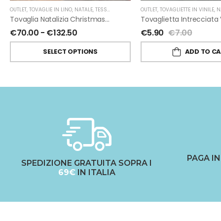
OUTLET
,
TOVAGLIE IN LINO
,
NATALE
,
TESSITURA TOSCANA TELERIE
OUTLET
,
TOVAGLIETTE IN VINILE
,
N
Tovaglia Natalizia Christmas Shopping In Lino Di Tessitura Toscana Telerie
€
70.00
-
€
132.50
€
5.90
€
7.00
SELECT OPTIONS
ADD TO C
PAGA I
SPEDIZIONE GRATUITA SOPRA I
69€
IN ITALIA