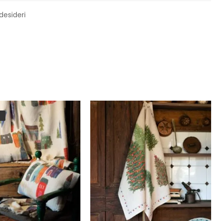
 desideri
F