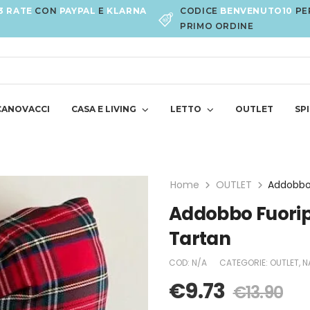
3 RATE
CON
PAYPAL
E
KLARNA
CODICE
BENVENUTO10
PE
PRIMO ORDINE
CANOVACCI
CASA E LIVING
LETTO
OUTLET
SPI
Home
OUTLET
Addobbo Fuoripo
Tartan
COD:
N/A
CATEGORIE:
OUTLET
,
N
€
9.73
€
13.90