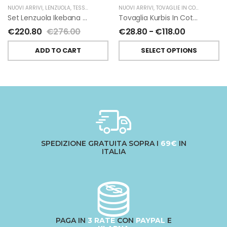
NUOVI ARRIVI
,
LENZUOLA
,
TESSITURA TOSCANA TELERIE
NUOVI ARRIVI
,
TOVAGLIE IN COTONE
,
TESSI
Set Lenzuola Ikebana Di Tessitura Toscana Telerie 2 Piazze
Tovaglia Kurbis In Cotone Di Tessitura Toscana Telerie
€
220.80
€
276.00
€
28.80
-
€
118.00
ADD TO CART
SELECT OPTIONS
SPEDIZIONE GRATUITA SOPRA I
69€
IN
ITALIA
PAGA IN
3 RATE
CON
PAYPAL
E