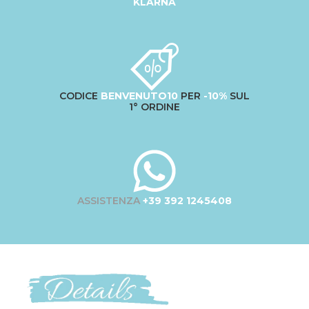
KLARNA
CODICE
BENVENUTO10
PER
-10%
SUL
1° ORDINE
ASSISTENZA
+39 392 1245408