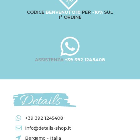
CODICE
BENVENUTO10
PER
-10%
SUL
1° ORDINE
ASSISTENZA
+39 392 1245408
+39 392 1245408
info@details-shop.it
Bergamo - Italia