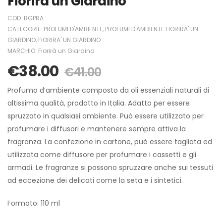
Fiorirà un Giardino
COD:
BGPRA
CATEGORIE:
PROFUMI D'AMBIENTE
,
PROFUMI D'AMBIENTE FIORIRA' UN
GIARDINO
,
FIORIRA' UN GIARDINO
MARCHIO:
Fiorirà un Giardino
€
38.00
€
41.00
Profumo d’ambiente composto da oli essenziali naturali di
altissima qualità, prodotto in Italia. Adatto per essere
spruzzato in qualsiasi ambiente. Può essere utilizzato per
profumare i diffusori e mantenere sempre attiva la
fragranza. La confezione in cartone, può essere tagliata ed
utilizzata come diffusore per profumare i cassetti e gli
armadi. Le fragranze si possono spruzzare anche sui tessuti
ad eccezione dei delicati come la seta e i sintetici.
Formato: 110 ml