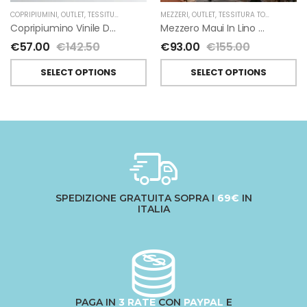
COPRIPIUMINI
,
OUTLET
,
TESSITURA TOSCANA TELERIE
MEZZERI
,
OUTLET
,
TESSITURA TOSCANA TELERIE
Copripiumino Vinile Double Face Di Tessitura Toscana Telerie Con Federe
Mezzero Maui In Lino Di Tessitura Toscana Telerie
€
57.00
€
142.50
€
93.00
€
155.00
SELECT OPTIONS
SELECT OPTIONS
SPEDIZIONE GRATUITA SOPRA I
69€
IN
ITALIA
PAGA IN
3 RATE
CON
PAYPAL
E