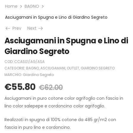
Home
BAGNO
Asciugamani in Spugna e Lino di Giardino Segreto
Prev
Next
Asciugamani in Spugna e Lino di
Giardino Segreto
COD:
CCAS01/AG/ASA
CATEGORIE:
BAGNO
,
ASCIUGAMANI
,
OUTLET
,
GIARDINO SEGRETO
MARCHIO:
Giardino Segreto
€
55.80
€
62.00
Asciugamani in puro cotone color agrifoglio con fascia in
lino color salepepe e cordoncino color agrifoglio.
Realizzati in spugna di 100% cotone da 485 gr/m2 con
fascia in puro lino e cordoncino.