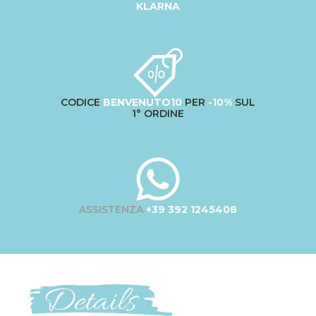
KLARNA
CODICE
BENVENUTO10
PER
-10%
SUL
1° ORDINE
ASSISTENZA
+39 392 1245408