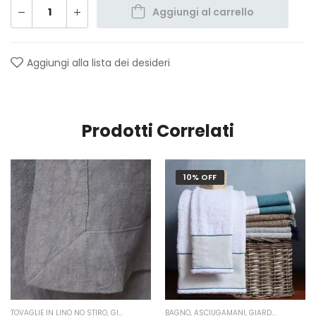
Aggiungi al carrello
Aggiungi alla lista dei desideri
Prodotti Correlati
10% OFF
TOVAGLIE IN LINO NO STIRO
,
GIARDINO SEGRETO
BAGNO
,
ASCIUGAMANI
,
GIARDINO SEGRETO