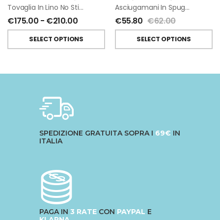
Tovaglia In Lino No Stiro Giardino Segreto
Asciugamani In Spugna E Lino Di Giardino Segreto
€
175.00
-
€
210.00
€
55.80
€
62.00
SELECT OPTIONS
SELECT OPTIONS
SPEDIZIONE GRATUITA SOPRA I
69€
IN
ITALIA
PAGA IN
3 RATE
CON
PAYPAL
E
KLARNA