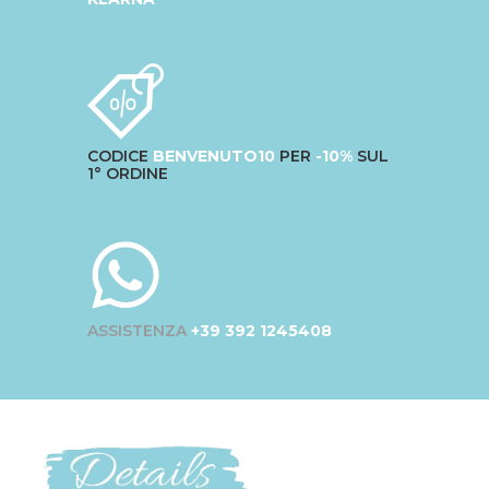
CODICE
BENVENUTO10
PER
-10%
SUL
1° ORDINE
ASSISTENZA
+39 392 1245408